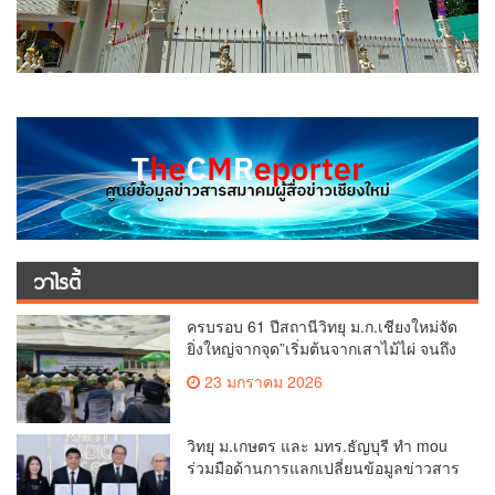
วาไรตี้
ครบรอบ 61 ปีสถานีวิทยุ ม.ก.เชียงใหม่จัด
ยิ่งใหญ่จากจุด”เริ่มต้นจากเสาไม้ไผ่ จนถึง
วันที่มี KURplus ในวันนี้”
23 มกราคม 2026
วิทยุ ม.เกษตร และ มทร.ธัญบุรี ทำ mou
ร่วมมือด้านการแลกเปลี่ยนข้อมูลข่าวสาร
เพื่อถ่ายทอดองค์ความรู้ดีๆสู่ประชาชนให้