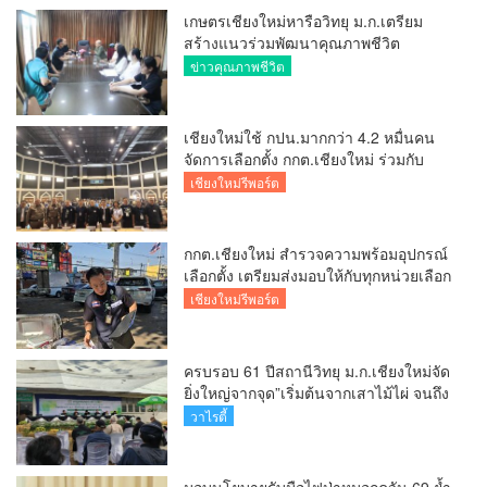
เกษตรเชียงใหม่หารือวิทยุ ม.ก.เตรียม
สร้างแนวร่วมพัฒนาคุณภาพชีวิต
เกษตรกร สื่อสารข้อมูลถูกต้องขับเคลื่อน
ข่าวคุณภาพชีวิต
นโยบายสัมฤทธิ์ผล
เชียงใหม่ใช้ กปน.มากกว่า 4.2 หมื่นคน
จัดการเลือกตั้ง กกต.เชียงใหม่ ร่วมกับ
นายอำเภอหางดง ตรวจความเรียบร้อย
เชียงใหม่รีพอร์ต
การมอบอุปกรณ์ บัตรเลือกตั้ง/ออกเสียง
กกต.เชียงใหม่ สำรวจความพร้อมอุปกรณ์
เลือกตั้ง เตรียมส่งมอบให้กับทุกหน่วยเลือก
ตั้งในวันพรุ่งนี้
เชียงใหม่รีพอร์ต
ครบรอบ 61 ปีสถานีวิทยุ ม.ก.เชียงใหม่จัด
ยิ่งใหญ่จากจุด”เริ่มต้นจากเสาไม้ไผ่ จนถึง
วันที่มี KURplus ในวันนี้”
วาไรตี้
มอบนโยบายรับมือไฟป่าหมอกควัน 69 ย้ำ