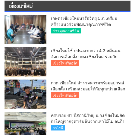
เรื่องมาใหม่
เกษตรเชียงใหม่หารือวิทยุ ม.ก.เตรียม
สร้างแนวร่วมพัฒนาคุณภาพชีวิต
เกษตรกร สื่อสารข้อมูลถูกต้องขับเคลื่อน
ข่าวคุณภาพชีวิต
นโยบายสัมฤทธิ์ผล
เชียงใหม่ใช้ กปน.มากกว่า 4.2 หมื่นคน
จัดการเลือกตั้ง กกต.เชียงใหม่ ร่วมกับ
นายอำเภอหางดง ตรวจความเรียบร้อย
เชียงใหม่รีพอร์ต
การมอบอุปกรณ์ บัตรเลือกตั้ง/ออกเสียง
กกต.เชียงใหม่ สำรวจความพร้อมอุปกรณ์
เลือกตั้ง เตรียมส่งมอบให้กับทุกหน่วยเลือก
ตั้งในวันพรุ่งนี้
เชียงใหม่รีพอร์ต
ครบรอบ 61 ปีสถานีวิทยุ ม.ก.เชียงใหม่จัด
ยิ่งใหญ่จากจุด”เริ่มต้นจากเสาไม้ไผ่ จนถึง
วันที่มี KURplus ในวันนี้”
วาไรตี้