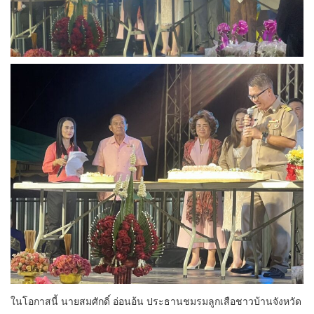
ในโอกาสนี้ นายสมศักดิ์ อ่อนอ้น ประธานชมรมลูกเสือชาวบ้านจังหวัด