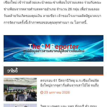
เชียงใหม่ เข้าร่วมด้วยและนำคณะช่างฟ้อนไปร่วมแสดง ร่วมกับคณะ
ช่างฟ้อนจากหลายตำบลหลายอำเภอ จำนวน 26 กลุ่ม เพื่อร่วมฉลอง
วันคล้ายวันเกิดของคุณเงิน ลายเขียว เจ้าของโรงงานผลิตอิฐมวลเบา
การจัดงานครั้งนี้เจ้าภาพขอขอบคุณทุกท่านมา ณ โอกาสนี้.
วาไรตี้
ครบรอบ 61 ปีสถานีวิทยุ ม.ก.เชียงใหม่จัด
ยิ่งใหญ่จากจุด”เริ่มต้นจากเสาไม้ไผ่ จนถึง
วันที่มี KURplus ในวันนี้”
23 มกราคม 2026
วิทยุ ม.เกษตร และ มทร.ธัญบุรี ทำ mou