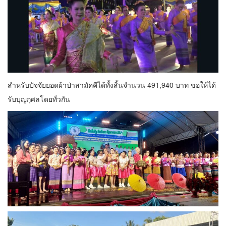
สำหรับปัจจัยยอดผ้าป่าสามัคคีได้ทั้งสิ้นจำนวน 491,940 บาท ขอให้ได้
รับบุญกุศลโดยทั่วกัน