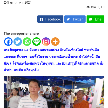
5 กรกฎาคม 2024
494
0
Facebook
Twitter
Line
The cmreporter share
พระภิกษุสามเณร วัดพระนอนขอนม่วง จังหวัดเชียงใหม่ ช่วยกันคัด
แยกขยะ ที่ประชาชนทิ้งในงาน ประเพณีสรงน้ำพระ นำไปทำน้ำมัน
ดีเซล ใช้กับเครื่องตัดหญ้าในชุมชน และยังแปรรูปได้อีกหลายชนิด ทั้ง
น้ำมันเบนซีน แก็สหุงต้ม