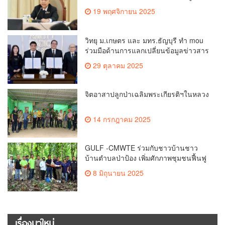
คีย์แมนสำคัญทำปัญหาลด
19 พฤศจิกายน 2025
วิทยุ ม.เกษตร และ มทร.ธัญบุรี ทำ mou
ร่วมมือด้านการแลกเปลี่ยนข้อมูลข่าวสาร
เพื่อถ่ายทอดองค์ความรู้ดีๆสู่ประชาชนให้
29 ตุลาคม 2025
ครอบคลุม
จิตอาสาปลูกป่าเฉลิมพระเกียรติฯในหลวง
14 กรกฎาคม 2025
GULF -CMWTE ร่วมกับชาวบ้านชาว
บ้านตำบลป่าป้อง เพิ่มศักภาพชุมชนฟื้นฟู
ป่าต้นน้ำดอยสะเก็ด เชียงใหม่ กว่า 3,000
8 มิถุนายน 2025
ไร่ คืนสมดุลให้ป่าชุมชนด้วยจุลินทรีย์ไม
คอร์ไรซ่า
เรื่องมาใหม่