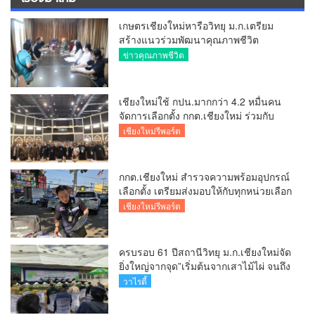
เกษตรเชียงใหม่หารือวิทยุ ม.ก.เตรียม
สร้างแนวร่วมพัฒนาคุณภาพชีวิต
เกษตรกร สื่อสารข้อมูลถูกต้องขับเคลื่อน
ข่าวคุณภาพชีวิต
นโยบายสัมฤทธิ์ผล
เชียงใหม่ใช้ กปน.มากกว่า 4.2 หมื่นคน
จัดการเลือกตั้ง กกต.เชียงใหม่ ร่วมกับ
นายอำเภอหางดง ตรวจความเรียบร้อย
เชียงใหม่รีพอร์ต
การมอบอุปกรณ์ บัตรเลือกตั้ง/ออกเสียง
กกต.เชียงใหม่ สำรวจความพร้อมอุปกรณ์
เลือกตั้ง เตรียมส่งมอบให้กับทุกหน่วยเลือก
ตั้งในวันพรุ่งนี้
เชียงใหม่รีพอร์ต
ครบรอบ 61 ปีสถานีวิทยุ ม.ก.เชียงใหม่จัด
ยิ่งใหญ่จากจุด”เริ่มต้นจากเสาไม้ไผ่ จนถึง
วันที่มี KURplus ในวันนี้”
วาไรตี้