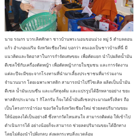
นาย รณกร บวรเลิศศักดา ชาวบ้านพระนอนขอนม่วง หมู่ 5 ตำบลดอน
แก้ว อำเภอแม่ริม จังหวัดเชียงใหม่ บอกว่า ตนเองเป็นชาวบ้านที่นี่ มี
แนวคิดและจิตอาสาในการกำจัดเศษขยะ เพื่อคัดแยก นำไปผลิตน้ำมัน
ดีเซลใช้กับเครื่องตัดหญ้า เพื่อตัดหญ้าภายในชุมชน และการจัดงาน
แต่ละปีจะมีขยะจากโรงทานที่นำมาเลี้ยงประชาชนที่มาร่วมงาน
จำนวนมาก โดยเฉพาะพาสติก สามารถนำไปรีไซเคิล ผลิตเป็นน้ำมัน
ดีเซล น้ำมันเบนซีน และแก๊สหุงต้ม และแปรรูปได้อีกหลายอย่าง ขยะ
พาสติกประมาณ 1 กิโลกรัม ก็จะได้น้ำมันดีเซลประมาณครึ่งลิตร ถือ
เป็นโครงการนำร่อง ของวัดในจังหวัดเชียงใหม่ ช่วยลดปริมาณขยะ
ให้น้อยลงได้เป็นอย่างดี ซึ่งหากวัดไหนสนใจ สามารถติดต่อ ให้เข้าไป
ดำเนินการได้ อย่างน้อยก็จะสามารถ ช่วยลดปริมาณขยะได้อีกทาง
โดยไม่ต้องนำไปฝั่งกลบ ส่งผลกระทบสิ่งแวดล้อม