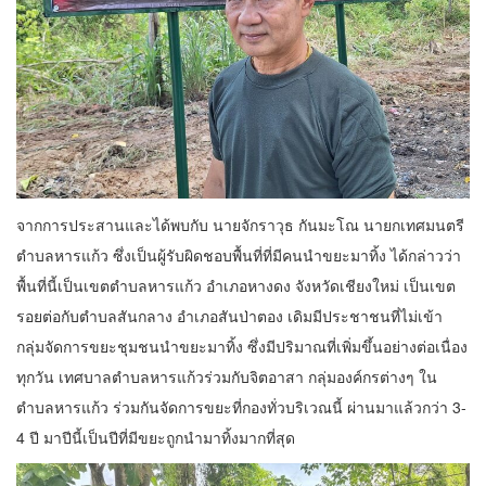
จากการประสานและได้พบกับ นายจักราวุธ กันมะโณ นายกเทศมนตรี
ตำบลหารแก้ว ซึ่งเป็นผู้รับผิดชอบพื้นที่ที่มีคนนำขยะมาทิ้ง ได้กล่าวว่า
พื้นที่นี้เป็นเขตตำบลหารแก้ว อำเภอหางดง จังหวัดเชียงใหม่ เป็นเขต
รอยต่อกับตำบลสันกลาง อำเภอสันป่าตอง เดิมมีประชาชนที่ไม่เข้า
กลุ่มจัดการขยะชุมชนนำขยะมาทิ้ง ซึ่งมีปริมาณที่เพิ่มขึ้นอย่างต่อเนื่อง
ทุกวัน เทศบาลตำบลหารแก้วร่วมกับจิตอาสา กลุ่มองค์กรต่างๆ ใน
ตำบลหารแก้ว ร่วมกันจัดการขยะที่กองทั่วบริเวณนี้ ผ่านมาแล้วกว่า 3-
4 ปี มาปีนี้เป็นปีที่มีขยะถูกนำมาทิ้งมากที่สุด