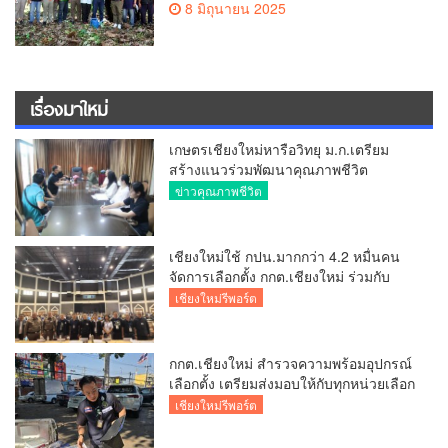
8 มิถุนายน 2025
ไร่ คืนสมดุลให้ป่าชุมชนด้วยจุลินทรีย์ไม
คอร์ไรซ่า
เรื่องมาใหม่
เกษตรเชียงใหม่หารือวิทยุ ม.ก.เตรียม
สร้างแนวร่วมพัฒนาคุณภาพชีวิต
เกษตรกร สื่อสารข้อมูลถูกต้องขับเคลื่อน
ข่าวคุณภาพชีวิต
นโยบายสัมฤทธิ์ผล
เชียงใหม่ใช้ กปน.มากกว่า 4.2 หมื่นคน
จัดการเลือกตั้ง กกต.เชียงใหม่ ร่วมกับ
นายอำเภอหางดง ตรวจความเรียบร้อย
เชียงใหม่รีพอร์ต
การมอบอุปกรณ์ บัตรเลือกตั้ง/ออกเสียง
กกต.เชียงใหม่ สำรวจความพร้อมอุปกรณ์
เลือกตั้ง เตรียมส่งมอบให้กับทุกหน่วยเลือก
ตั้งในวันพรุ่งนี้
เชียงใหม่รีพอร์ต