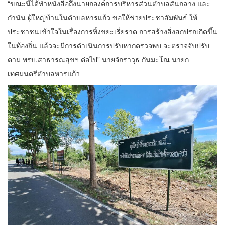
“ขณะนี้ได้ทำหนังสือถึงนายกองค์การบริหารส่วนตำบลสันกลาง และ
กำนัน ผู้ใหญ่บ้านในตำบลหารแก้ว ขอให้ช่วยประชาสัมพันธ์ ให้
ประชาชนเข้าใจในเรื่องการทิ้งขยะเรี่ยราด การสร้างสิ่งสกปรกเกิดขึ้น
ในท้องถิ่น แล้วจะมีการดำเนินการปรับหากตรวจพบ จะตรวจจับปรับ
ตาม พรบ.สาธารณสุขฯ ต่อไป” นายจักราวุธ กันมะโณ นายก
เทศมนตรีตำบลหารแก้ว