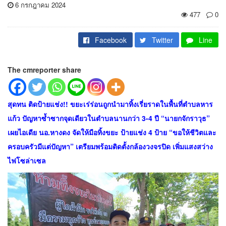
6 กรกฎาคม 2024
477
0
Facebook
Twitter
Line
The cmreporter share
สุดทน ติดป้ายแช่ง!! ขยะเร่ร่อนถูกนำมาทิ้งเรี่ยราดในพื้นที่ตำบลหาร
แก้ว ปัญหาซ้ำซากจุดเดียวในตำบลนานกว่า 3-4 ปี “นายกจักราวุธ”
เผยไอเดีย นอ.หางดง จัดให้มือทิ้งขยะ ป้ายแช่ง 4 ป้าย “ขอให้ชีวิตและ
ครอบครัวมีแต่ปัญหา” เตรียมพร้อมติดตั้งกล้องวงจรปิด เพิ่มแสงสว่าง
ไฟโซล่าเซล