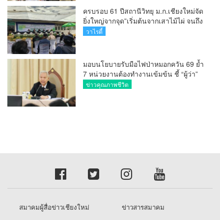
ครบรอบ 61 ปีสถานีวิทยุ ม.ก.เชียงใหม่จัด
ยิ่งใหญ่จากจุด”เริ่มต้นจากเสาไม้ไผ่ จนถึง
วันที่มี KURplus ในวันนี้”
วาไรตี้
มอบนโยบายรับมือไฟป่าหมอกควัน 69 ย้ำ
7 หน่วยงานต้องทำงานเข้มข้น ชี้ “ผู้ว่า”
คีย์แมนสำคัญทำปัญหาลด
ข่าวคุณภาพชีวิต
สมาคมผู้สื่อข่าวเชียงใหม่
ข่าวสารสมาคม