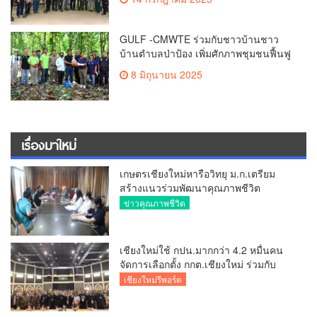
GULF -CMWTE ร่วมกับชาวบ้านชาว
บ้านตำบลป่าป้อง เพิ่มศักภาพชุมชนฟื้นฟู
ป่าต้นน้ำดอยสะเก็ด เชียงใหม่ กว่า 3,000
8 มิถุนายน 2025
ไร่ คืนสมดุลให้ป่าชุมชนด้วยจุลินทรีย์ไม
คอร์ไรซ่า
เรื่องมาใหม่
เกษตรเชียงใหม่หารือวิทยุ ม.ก.เตรียม
สร้างแนวร่วมพัฒนาคุณภาพชีวิต
เกษตรกร สื่อสารข้อมูลถูกต้องขับเคลื่อน
ข่าวคุณภาพชีวิต
นโยบายสัมฤทธิ์ผล
เชียงใหม่ใช้ กปน.มากกว่า 4.2 หมื่นคน
จัดการเลือกตั้ง กกต.เชียงใหม่ ร่วมกับ
นายอำเภอหางดง ตรวจความเรียบร้อย
เชียงใหม่รีพอร์ต
การมอบอุปกรณ์ บัตรเลือกตั้ง/ออกเสียง