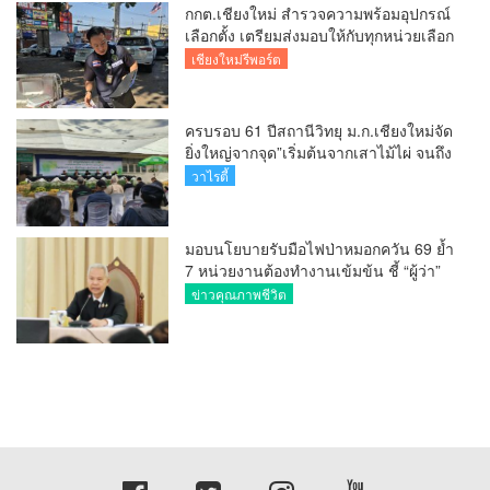
กกต.เชียงใหม่ สำรวจความพร้อมอุปกรณ์
เลือกตั้ง เตรียมส่งมอบให้กับทุกหน่วยเลือก
ตั้งในวันพรุ่งนี้
เชียงใหม่รีพอร์ต
ครบรอบ 61 ปีสถานีวิทยุ ม.ก.เชียงใหม่จัด
ยิ่งใหญ่จากจุด”เริ่มต้นจากเสาไม้ไผ่ จนถึง
วันที่มี KURplus ในวันนี้”
วาไรตี้
มอบนโยบายรับมือไฟป่าหมอกควัน 69 ย้ำ
7 หน่วยงานต้องทำงานเข้มข้น ชี้ “ผู้ว่า”
คีย์แมนสำคัญทำปัญหาลด
ข่าวคุณภาพชีวิต