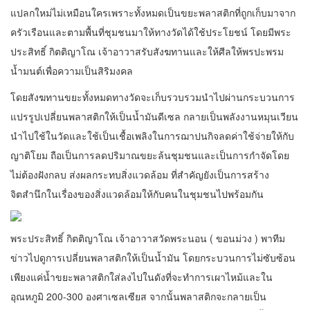
แปลกใหม่ไม่เหมือนใครเพราะทั้งหมดเป็นขยะพลาสติกที่ถูกเก็บมาจาก
ครัวเรือนและตามพื้นที่ชุมชนมาให้ทางวัดได้ใช้ประโยชน์ โดยมีพระ
ประสิทธิ์ กิตติญาโณ เจ้าอาวาสรับสังฆทานและให้ศีลให้พรปะพรม
น้ำมนต์เพื่อความเป็นสิริมงคล
โดยสังฆทานขยะทั้งหมดทางวัดจะเก็บรวบรวมนำไปผ่านกระบวนการ
แปรรูปเปลี่ยนพลาสติกให้เป็นน้ำมันดีเซล กลายเป็นพลังงานหมุนเวียน
นำไปใช้ในวัดและใช้เป็นเชื้อเพลิงในการฌาปนกิจลดค่าใช้จ่ายให้กับ
ญาติโยม ถือเป็นการลดปริมาณขยะล้นชุมชนและเป็นการกำจัดโดย
ไม่ต้องฝังกลบ ส่งผลกระทบสิ่งแวดล้อม ที่สำคัญยังเป็นการสร้าง
จิตสำนึกในเรื่องของสิ่งแวดล้อมให้กับคนในชุมชนไปพร้อมกัน
พระประสิทธิ์ กิตติญาโณ เจ้าอาวาสวัดพระนอน ( ขอนม่วง ) พาทีม
ข่าวไปดูการเปลี่ยนพลาสติกให้เป็นน้ำมัน โดยกระบวนการไม่ซับซ้อน
เพียงแค่น้ำขยะพลาสติกใส่ลงไปในดังที่จะทำการเผาไหม้และใน
อุณหภูมิ 200-300 องศาเซลเซียส จากนั้นพลาสติกจะกลายเป็น