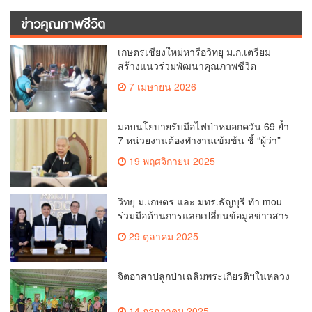
ข่าวคุณภาพชีวิต
เกษตรเชียงใหม่หารือวิทยุ ม.ก.เตรียม
สร้างแนวร่วมพัฒนาคุณภาพชีวิต
เกษตรกร สื่อสารข้อมูลถูกต้องขับเคลื่อน
7 เมษายน 2026
นโยบายสัมฤทธิ์ผล
มอบนโยบายรับมือไฟป่าหมอกควัน 69 ย้ำ
7 หน่วยงานต้องทำงานเข้มข้น ชี้ “ผู้ว่า”
คีย์แมนสำคัญทำปัญหาลด
19 พฤศจิกายน 2025
วิทยุ ม.เกษตร และ มทร.ธัญบุรี ทำ mou
ร่วมมือด้านการแลกเปลี่ยนข้อมูลข่าวสาร
เพื่อถ่ายทอดองค์ความรู้ดีๆสู่ประชาชนให้
29 ตุลาคม 2025
ครอบคลุม
จิตอาสาปลูกป่าเฉลิมพระเกียรติฯในหลวง
14 กรกฎาคม 2025