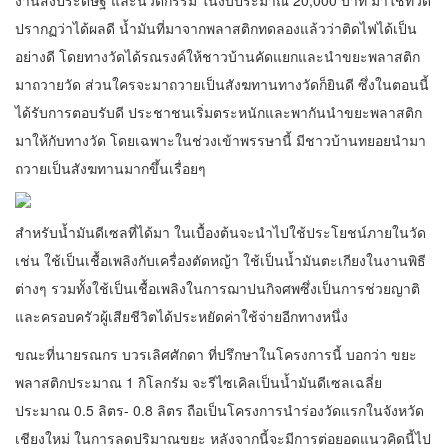
งานสิ่งประดิษฐ์ และนวัตกรรม ในงบประมาณ 20,000 บาท มาใช้ที่วัด
ปรากฏว่าได้ผลดี น้ำมันที่มาจากพลาสติกทดลองแล้วว่าติดไฟได้เป็น
อย่างดี โดยทางวัดได้รณรงค์ให้ชาวบ้านคัดแยกและนำขยะพลาสติก
มาถวายวัด ส่วนใครจะมาถวายเป็นสังฆทานทางวัดก็ยินดี ซึ่งในตอนนี้
ได้รับการตอบรับดี ประชาชนเริ่มตระหนักและพากันนำขยะพลาสติก
มาให้กับทางวัด โดยเฉพาะในช่วงเข้าพรรษานี้ มีชาวบ้านทยอยนำมา
ถวายเป็นสังฆทานมากขึ้นเรื่อยๆ
สำหรับน้ำมันดีเซลที่ได้มา ในเบื้องต้นจะนำไปใช้ประโยชน์ภายในวัด
เช่น ใช้เป็นเชื้อเพลิงกับเครื่องตัดหญ้า ใช้เป็นน้ำมันตะเกียงในงานพิธี
ต่างๆ รวมทั้งใช้เป็นเชื้อเพลิงในการฌาปนกิจศพซึ่งเป็นการช่วยญาติ
และครอบครัวผู้เสียชีวิตได้ประหยัดค่าใช้จ่ายอีกทางหนึ่ง
ขณะที่นายรณกร บวรเลิศศักดา ที่ปรึกษาในโครงการนี้ บอกว่า ขยะ
พลาสติกประมาณ 1 กิโลกรัม จะรีไซเคิลเป็นน้ำมันดีเซลเฉลี่ย
ประมาณ 0.5 ลิตร- 0.8 ลิตร ถือเป็นโครงการนำร่องวัดแรกในจังหวัด
เชียงใหม่ ในการลดปริมาณขยะ หลังจากนี้จะมีการต่อยอดแนวคิดนี้ไป