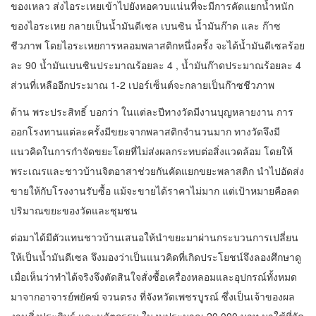
ของเหลว ส่งไอระเหยเข้าไปยังหอควบแน่นที่จะมีการคัดแยกน้ำหนัก
ของไอระเหย กลายเป็นน้ำมันดีเซล เบนซิน น้ำมันก๊าด และ ก๊าซ
ชีวภาพ โดยไอระเหยการหลอมพลาสติกหนึ่งครั้ง จะได้น้ำมันดีเซลร้อย
ละ 90 น้ำมันเบนซินประมาณร้อยละ 4 , น้ำมันก๊าดประมาณร้อยละ 4
ส่วนที่เหลืออีกประมาณ 1-2 เปอร์เซ็นต์จะกลายเป็นก๊าซชีวภาพ
ด้าน พระประสิทธิ์ บอกว่า ในแต่ละปีทางวัดมีงานบุญหลายงาน การ
ออกโรงทานแต่ละครั้งมีขยะจากพลาสติกจำนวนมาก ทางวัดจึงมี
แนวคิดในการกำจัดขยะโดยที่ไม่ส่งผลกระทบต่อสิ่งแวดล้อม โดยให้
พระเณรและชาวบ้านจิตอาสาช่วยกันคัดแยกขยะพลาสติก นำไปอัดส่ง
ขายให้กับโรงงานรับซื้อ แม้จะขายได้ราคาไม่มาก แต่เป้าหมายคือลด
ปริมาณขยะของวัดและชุมชน
ต่อมาได้มีตัวแทนชาวบ้านเสนอให้นำขยะมาผ่านกระบวนการเปลี่ยน
ให้เป็นน้ำมันดีเซล จึงมองว่าเป็นแนวคิดที่เกิดประโยชน์จึงลองศึกษาดู
เมื่อเห็นว่าทำได้จริงจึงตัดสินใจสั่งซื้อเครื่องหลอมและอุปกรณ์ทั้งหมด
มาจากอาจารย์พยัคฆ์ จวนตรง ที่จังหวัดเพชรบูรณ์ ซึ่งเป็นเจ้าของผล