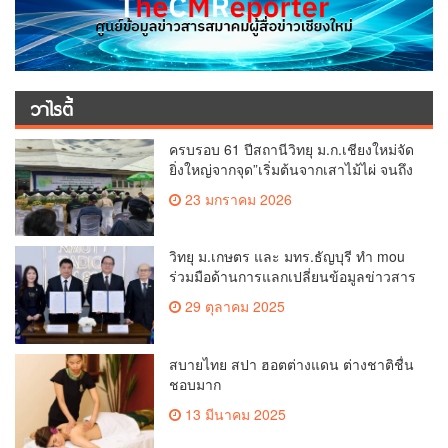
วาไรตี้
ครบรอบ 61 ปีสถานีวิทยุ ม.ก.เชียงใหม่จัด
ยิ่งใหญ่จากจุด”เริ่มต้นจากเสาไม้ไผ่ จนถึง
วันที่มี KURplus ในวันนี้”
23 มกราคม 2026
วิทยุ ม.เกษตร และ มทร.ธัญบุรี ทำ mou
ร่วมมือด้านการแลกเปลี่ยนข้อมูลข่าวสาร
เพื่อถ่ายทอดองค์ความรู้ดีๆสู่ประชาชนให้
29 ตุลาคม 2025
ครอบคลุม
สบายไทย สปา ฮอตต่างแดน ต่างชาติชื่น
ชอบมาก
13 มีนาคม 2025