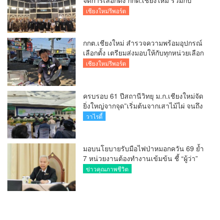
นายอำเภอหางดง ตรวจความเรียบร้อย
เชียงใหม่รีพอร์ต
การมอบอุปกรณ์ บัตรเลือกตั้ง/ออกเสียง
กกต.เชียงใหม่ สำรวจความพร้อมอุปกรณ์
เลือกตั้ง เตรียมส่งมอบให้กับทุกหน่วยเลือก
ตั้งในวันพรุ่งนี้
เชียงใหม่รีพอร์ต
ครบรอบ 61 ปีสถานีวิทยุ ม.ก.เชียงใหม่จัด
ยิ่งใหญ่จากจุด”เริ่มต้นจากเสาไม้ไผ่ จนถึง
วันที่มี KURplus ในวันนี้”
วาไรตี้
มอบนโยบายรับมือไฟป่าหมอกควัน 69 ย้ำ
7 หน่วยงานต้องทำงานเข้มข้น ชี้ “ผู้ว่า”
คีย์แมนสำคัญทำปัญหาลด
ข่าวคุณภาพชีวิต