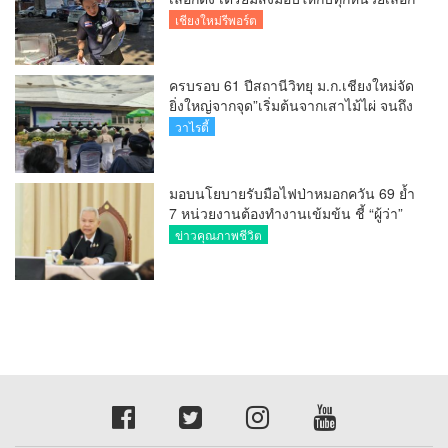
ตั้งในวันพรุ่งนี้
เชียงใหม่รีพอร์ต
ครบรอบ 61 ปีสถานีวิทยุ ม.ก.เชียงใหม่จัด
ยิ่งใหญ่จากจุด”เริ่มต้นจากเสาไม้ไผ่ จนถึง
วันที่มี KURplus ในวันนี้”
วาไรตี้
มอบนโยบายรับมือไฟป่าหมอกควัน 69 ย้ำ
7 หน่วยงานต้องทำงานเข้มข้น ชี้ “ผู้ว่า”
คีย์แมนสำคัญทำปัญหาลด
ข่าวคุณภาพชีวิต