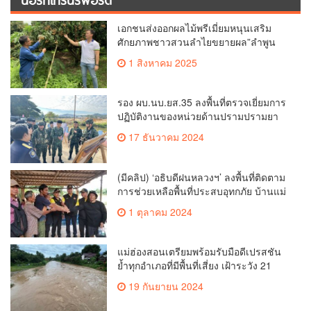
เอกชนส่งออกผลไม้พรีเมี่ยมหนุนเสริม
ศักยภาพชาวสวนลำไยขยายผล”ลำพูน
โมเดล”
1 สิงหาคม 2025
รอง ผบ.นบ.ยส.35 ลงพื้นที่ตรวจเยี่ยมการ
ปฏิบัติงานของหน่วยด้านปรามปรามยา
เสพติดในพื้นที่จังหวัดตากและจังหวัด
17 ธันวาคม 2024
แม่ฮ่องสอน
(มีคลิป) ‘อธิบดีฝนหลวงฯ’ ลงพื้นที่ติดตาม
การช่วยเหลือพื้นที่ประสบอุทกภัย บ้านแม่
ปูนล่าง ต.เวียง อ.เวียงป่าเป้า จ.เชียงราย
1 ตุลาคม 2024
แม่ฮ่องสอนเตรียมพร้อมรับมือดีเปรสชัน
ย้ำทุกอำเภอที่มีพื้นที่เสี่ยง เฝ้าระวัง 21
ก.ย. 67 คาดฝนตกหนัก
19 กันยายน 2024