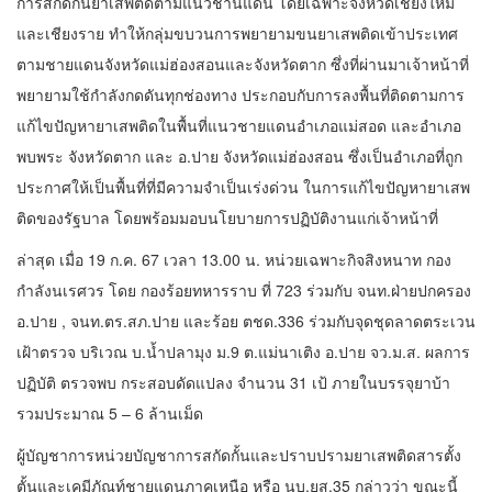
การสกัดกั้นยาเสพติดตามแนวชานแดน โดยเฉพาะจังหวัดเชียงใหม่
และเชียงราย ทำให้กลุ่มขบวนการพยายามขนยาเสพติดเข้าประเทศ
ตามชายแดนจังหวัดแม่ฮ่องสอนและจังหวัดตาก ซึ่งที่ผ่านมาเจ้าหน้าที่
พยายามใช้กำลังกดดันทุกช่องทาง ประกอบกับการลงพื้นที่ติดตามการ
แก้ไขปัญหายาเสพติดในพื้นที่แนวชายแดนอำเภอแม่สอด และอำเภอ
พบพระ จังหวัดตาก และ อ.ปาย จังหวัดแม่ฮ่องสอน ซึ่งเป็นอำเภอที่ถูก
ประกาศให้เป็นพื้นที่ที่มีความจำเป็นเร่งด่วน ในการแก้ไขปัญหายาเสพ
ติดของรัฐบาล โดยพร้อมมอบนโยบายการปฏิบัติงานแก่เจ้าหน้าที่
ล่าสุด เมื่อ 19 ก.ค. 67 เวลา 13.00 น. หน่วยเฉพาะกิจสิงหนาท กอง
กำลังนเรศวร โดย กองร้อยทหารราบ ที่ 723 ร่วมกับ จนท.ฝ่ายปกครอง
อ.ปาย , จนท.ตร.สภ.ปาย และร้อย ตชด.336 ร่วมกับจุดชุดลาดตระเวน
เฝ้าตรวจ บริเวณ บ.น้ำปลามุง ม.9 ต.แม่นาเติง อ.ปาย จว.ม.ส. ผลการ
ปฏิบัติ ตรวจพบ กระสอบดัดแปลง จำนวน 31 เป้ ภายในบรรจุยาบ้า
รวมประมาณ 5 – 6 ล้านเม็ด
ผู้บัญชาการหน่วยบัญชาการสกัดกั้นและปราบปรามยาเสพติดสารตั้ง
ตั้นและเคมีภัณท์ชายแดนภาคเหนือ หรือ นบ.ยส.35 กล่าวว่า ขณะนี้