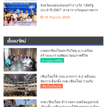
จังหวัดแม่ฮ่องสอนคว้ารางวัล “เลิศรัฐ
ประจำปี 2567” สาขารางวัลคุณภาพการ
บริหารจัดการภาครัฐ หมวด 2
18 กันยายน 2024
เรื่องมาใหม่
เกษตรเชียงใหม่หารือวิทยุ ม.ก.เตรียม
สร้างแนวร่วมพัฒนาคุณภาพชีวิต
เกษตรกร สื่อสารข้อมูลถูกต้องขับเคลื่อน
ข่าวคุณภาพชีวิต
นโยบายสัมฤทธิ์ผล
เชียงใหม่ใช้ กปน.มากกว่า 4.2 หมื่นคน
จัดการเลือกตั้ง กกต.เชียงใหม่ ร่วมกับ
นายอำเภอหางดง ตรวจความเรียบร้อย
เชียงใหม่รีพอร์ต
การมอบอุปกรณ์ บัตรเลือกตั้ง/ออกเสียง
กกต.เชียงใหม่ สำรวจความพร้อมอุปกรณ์
เลือกตั้ง เตรียมส่งมอบให้กับทุกหน่วยเลือก