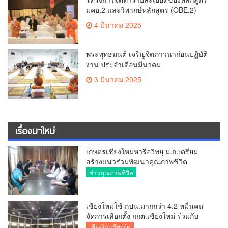
มคอ.2 และวิพากษ์หลักสูตร (OBE.2)
4 มีนาคม 2025
พระพุทธมนต์ เจริญจิตภาวนาก่อนปฏิบัติ
งาน ประจำเดือนมีนาคม
3 มีนาคม 2025
เรื่องมาใหม่
เกษตรเชียงใหม่หารือวิทยุ ม.ก.เตรียม
สร้างแนวร่วมพัฒนาคุณภาพชีวิต
เกษตรกร สื่อสารข้อมูลถูกต้องขับเคลื่อน
ข่าวคุณภาพชีวิต
นโยบายสัมฤทธิ์ผล
เชียงใหม่ใช้ กปน.มากกว่า 4.2 หมื่นคน
จัดการเลือกตั้ง กกต.เชียงใหม่ ร่วมกับ
นายอำเภอหางดง ตรวจความเรียบร้อย
เชียงใหม่รีพอร์ต