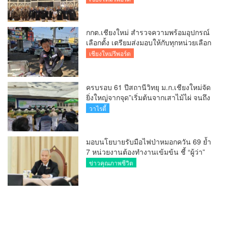
การมอบอุปกรณ์ บัตรเลือกตั้ง/ออกเสียง
กกต.เชียงใหม่ สำรวจความพร้อมอุปกรณ์
เลือกตั้ง เตรียมส่งมอบให้กับทุกหน่วยเลือก
ตั้งในวันพรุ่งนี้
เชียงใหม่รีพอร์ต
ครบรอบ 61 ปีสถานีวิทยุ ม.ก.เชียงใหม่จัด
ยิ่งใหญ่จากจุด”เริ่มต้นจากเสาไม้ไผ่ จนถึง
วันที่มี KURplus ในวันนี้”
วาไรตี้
มอบนโยบายรับมือไฟป่าหมอกควัน 69 ย้ำ
7 หน่วยงานต้องทำงานเข้มข้น ชี้ “ผู้ว่า”
คีย์แมนสำคัญทำปัญหาลด
ข่าวคุณภาพชีวิต