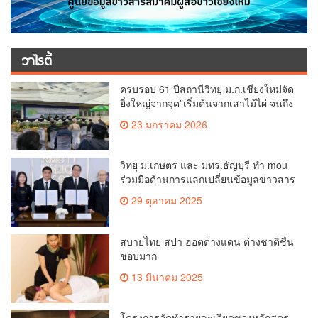
วาไรตี้
ครบรอบ 61 ปีสถานีวิทยุ ม.ก.เชียงใหม่จัด
ยิ่งใหญ่จากจุด”เริ่มต้นจากเสาไม้ไผ่ จนถึง
วันที่มี KURplus ในวันนี้”
23 มกราคม 2026
วิทยุ ม.เกษตร และ มทร.ธัญบุรี ทำ mou
ร่วมมือด้านการแลกเปลี่ยนข้อมูลข่าวสาร
เพื่อถ่ายทอดองค์ความรู้ดีๆสู่ประชาชนให้
29 ตุลาคม 2025
ครอบคลุม
สบายไทย สปา ฮอตต่างแดน ต่างชาติชื่น
ชอบมาก
13 มีนาคม 2025
โครงการจัดทำรายละเอียดของหลักสูตร