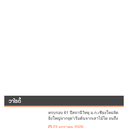
วิทยุ ม.เกษตร และ มทร.ธัญบุรี ทำ mou
ร่วมมือด้านการแลกเปลี่ยนข้อมูลข่าวสาร
เพื่อถ่ายทอดองค์ความรู้ดีๆสู่ประชาชนให้
29 ตุลาคม 2025
ครอบคลุม
สบายไทย สปา ฮอตต่างแดน ต่างชาติชื่น
ชอบมาก
13 มีนาคม 2025
โครงการจัดทำรายละเอียดของหลักสูตร
มคอ.2 และวิพากษ์หลักสูตร (OBE.2)
4 มีนาคม 2025
พระพุทธมนต์ เจริญจิตภาวนาก่อนปฏิบัติ
งาน ประจำเดือนมีนาคม
3 มีนาคม 2025