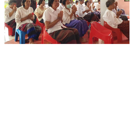
“พระวิมลมุนี” รจจ.ชม./ผจล.วัดศรีโสดา พระอารามหลวง อ.เมือง
เชียงใหม่ เป็นประธานสงฆ์ “ทำบุญกุฏิสงฆ์” ที่ประสบอัคคีภัยและบูรณ