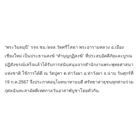
ปฏิสังขรณ์เสร็จแล้วได้รับการสนับสนุนจากสำนักงานพระพุทธศาสนา
แห่งชาติ ใช้การได้ดี ณ วัดปูคา ต.ท่าวังผา อ.ท่าวังผา จ.น่าน วันศุกร์ที่
19 ก.ค.2567 จึงประกาศอนุโมทนาทานบดี ศรัทธาสาธุชนทุกท่านร่วม
กุศลฉันทะสามัคคีเทศกาลวันอาสาฬบูชาโดยทั่วกัน.
วาไรตี้
ครบรอบ 61 ปีสถานีวิทยุ ม.ก.เชียงใหม่จัด
ยิ่งใหญ่จากจุด”เริ่มต้นจากเสาไม้ไผ่ จนถึง
วันที่มี KURplus ในวันนี้”
23 มกราคม 2026