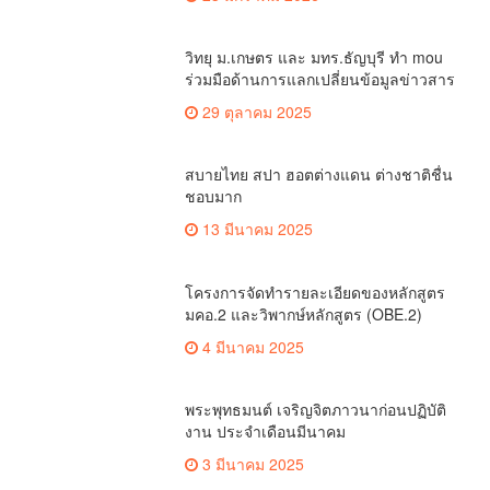
เรื่องมาใหม่
เกษตรเชียงใหม่หารือวิทยุ ม.ก.เตรียม
สร้างแนวร่วมพัฒนาคุณภาพชีวิต
เกษตรกร สื่อสารข้อมูลถูกต้องขับเคลื่อน
ข่าวคุณภาพชีวิต
นโยบายสัมฤทธิ์ผล
เชียงใหม่ใช้ กปน.มากกว่า 4.2 หมื่นคน
จัดการเลือกตั้ง กกต.เชียงใหม่ ร่วมกับ
นายอำเภอหางดง ตรวจความเรียบร้อย
เชียงใหม่รีพอร์ต
การมอบอุปกรณ์ บัตรเลือกตั้ง/ออกเสียง
กกต.เชียงใหม่ สำรวจความพร้อมอุปกรณ์
เลือกตั้ง เตรียมส่งมอบให้กับทุกหน่วยเลือก
ตั้งในวันพรุ่งนี้
เชียงใหม่รีพอร์ต
ครบรอบ 61 ปีสถานีวิทยุ ม.ก.เชียงใหม่จัด
ยิ่งใหญ่จากจุด”เริ่มต้นจากเสาไม้ไผ่ จนถึง
วันที่มี KURplus ในวันนี้”
วาไรตี้