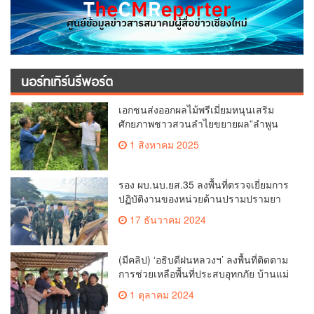
นอร์ทเทิร์นรีพอร์ต
เอกชนส่งออกผลไม้พรีเมี่ยมหนุนเสริม
ศักยภาพชาวสวนลำไยขยายผล”ลำพูน
โมเดล”
1 สิงหาคม 2025
รอง ผบ.นบ.ยส.35 ลงพื้นที่ตรวจเยี่ยมการ
ปฏิบัติงานของหน่วยด้านปรามปรามยา
เสพติดในพื้นที่จังหวัดตากและจังหวัด
17 ธันวาคม 2024
แม่ฮ่องสอน
(มีคลิป) ‘อธิบดีฝนหลวงฯ’ ลงพื้นที่ติดตาม
การช่วยเหลือพื้นที่ประสบอุทกภัย บ้านแม่
ปูนล่าง ต.เวียง อ.เวียงป่าเป้า จ.เชียงราย
1 ตุลาคม 2024