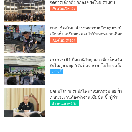
จัดการเลือกตั้ง กกต.เชียงใหม่ ร่วมกับ
นายอำเภอหางดง ตรวจความเรียบร้อย
เชียงใหม่รีพอร์ต
การมอบอุปกรณ์ บัตรเลือกตั้ง/ออกเสียง
กกต.เชียงใหม่ สำรวจความพร้อมอุปกรณ์
เลือกตั้ง เตรียมส่งมอบให้กับทุกหน่วยเลือก
ตั้งในวันพรุ่งนี้
เชียงใหม่รีพอร์ต
ครบรอบ 61 ปีสถานีวิทยุ ม.ก.เชียงใหม่จัด
ยิ่งใหญ่จากจุด”เริ่มต้นจากเสาไม้ไผ่ จนถึง
วันที่มี KURplus ในวันนี้”
วาไรตี้
มอบนโยบายรับมือไฟป่าหมอกควัน 69 ย้ำ
7 หน่วยงานต้องทำงานเข้มข้น ชี้ “ผู้ว่า”
คีย์แมนสำคัญทำปัญหาลด
ข่าวคุณภาพชีวิต