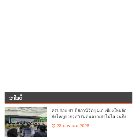
วาไรตี้
ครบรอบ 61 ปีสถานีวิทยุ ม.ก.เชียงใหม่จัด
ยิ่งใหญ่จากจุด”เริ่มต้นจากเสาไม้ไผ่ จนถึง
วันที่มี KURplus ในวันนี้”
23 มกราคม 2026
วิทยุ ม.เกษตร และ มทร.ธัญบุรี ทำ mou
ร่วมมือด้านการแลกเปลี่ยนข้อมูลข่าวสาร
เพื่อถ่ายทอดองค์ความรู้ดีๆสู่ประชาชนให้
29 ตุลาคม 2025
ครอบคลุม
สบายไทย สปา ฮอตต่างแดน ต่างชาติชื่น
ชอบมาก
13 มีนาคม 2025
โครงการจัดทำรายละเอียดของหลักสูตร
มคอ.2 และวิพากษ์หลักสูตร (OBE.2)
4 มีนาคม 2025