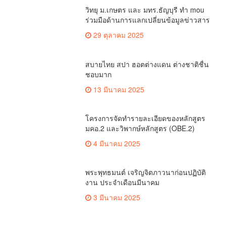
พระพุทธมนต์ เจริญจิตภาวนาก่อนปฏิบัติ
งาน ประจำเดือนมีนาคม
3 มีนาคม 2025
เรื่องมาใหม่
เกษตรเชียงใหม่หารือวิทยุ ม.ก.เตรียม
สร้างแนวร่วมพัฒนาคุณภาพชีวิต
เกษตรกร สื่อสารข้อมูลถูกต้องขับเคลื่อน
ข่าวคุณภาพชีวิต
นโยบายสัมฤทธิ์ผล
เชียงใหม่ใช้ กปน.มากกว่า 4.2 หมื่นคน
จัดการเลือกตั้ง กกต.เชียงใหม่ ร่วมกับ
นายอำเภอหางดง ตรวจความเรียบร้อย
เชียงใหม่รีพอร์ต
การมอบอุปกรณ์ บัตรเลือกตั้ง/ออกเสียง
กกต.เชียงใหม่ สำรวจความพร้อมอุปกรณ์