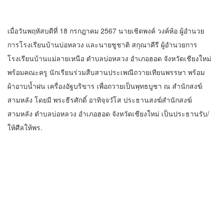
เมื่อวันพฤหัสบดีที่ 18 กรกฎาคม 2567 นายเชิดพงค์ วงค์ห้อ ผู้อำนวย
การโรงเรียนบ้านบ่อหลวง และนายชูชาติ สกุณาคีรี ผู้อำนวยการ
โรงเรียนบ้านแม่ลายเหนือ ตำบลบ่อหลวง อำเภอฮอด จังหวัดเชียงใหม่
พร้อมคณะครู นักเรียนร่วมสืบสานประเพณีถวายเทียนพรรษา พร้อม
ผ้าอาบน้ำฝน เครื่องอัฐบริขาร เพื่อถวายเป็นพุทธบูชา ณ สำนักสงฆ์
สามหลัง โดยมี พระธีรศักดิ์ อาทิจฺจวํโส ประธานสงฆ์สำนักสงฆ์
สามหลัง ตำบลบ่อหลวง อำเภอฮอด จังหวัดเชียงใหม่ เป็นประธานรับ/
ให้ศีลให้พร.