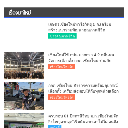
เลือกตั้ง เตรียมส่งมอบให้กับทุกหน่วยเลือก
ตั้งในวันพรุ่งนี้
เชียงใหม่รีพอร์ต
ครบรอบ 61 ปีสถานีวิทยุ ม.ก.เชียงใหม่จัด
ยิ่งใหญ่จากจุด”เริ่มต้นจากเสาไม้ไผ่ จนถึง
วันที่มี KURplus ในวันนี้”
วาไรตี้
มอบนโยบายรับมือไฟป่าหมอกควัน 69 ย้ำ
7 หน่วยงานต้องทำงานเข้มข้น ชี้ “ผู้ว่า”
คีย์แมนสำคัญทำปัญหาลด
ข่าวคุณภาพชีวิต