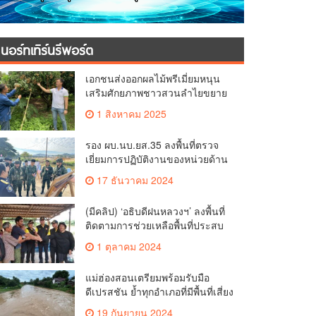
นอร์ทเทิร์นรีพอร์ต
เอกชนส่งออกผลไม้พรีเมี่ยมหนุน
เสริมศักยภาพชาวสวนลำไยขยาย
ผล”ลำพูนโมเดล”
1 สิงหาคม 2025
รอง ผบ.นบ.ยส.35 ลงพื้นที่ตรวจ
เยี่ยมการปฏิบัติงานของหน่วยด้าน
ปรามปรามยาเสพติดในพื้นที่
17 ธันวาคม 2024
จังหวัดตากและจังหวัดแม่ฮ่องสอน
(มีคลิป) ‘อธิบดีฝนหลวงฯ’ ลงพื้นที่
ติดตามการช่วยเหลือพื้นที่ประสบ
อุทกภัย บ้านแม่ปูนล่าง ต.เวียง
1 ตุลาคม 2024
อ.เวียงป่าเป้า จ.เชียงราย
แม่ฮ่องสอนเตรียมพร้อมรับมือ
ดีเปรสชัน ย้ำทุกอำเภอที่มีพื้นที่เสี่ยง
เฝ้าระวัง 21 ก.ย. 67 คาดฝน
19 กันยายน 2024