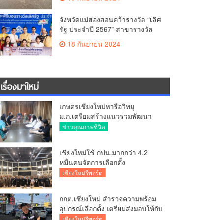
ตกหนัก
จังหวัดแม่ฮ่องสอนคว้ารางวัล “เลิศ
รัฐ ประจำปี 2567” สาขารางวัล
คุณภาพการบริหารจัดการภาครัฐ
18 กันยายน 2024
หมวด 2
เรื่องมาใหม่
เกษตรเชียงใหม่หารือวิทยุ
ม.ก.เตรียมสร้างแนวร่วมพัฒนา
คุณภาพชีวิตเกษตรกร สื่อสาร
ข่าวคุณภาพชีวิต
ข้อมูลถูกต้องขับเคลื่อนนโยบาย
สัมฤทธิ์ผล
เชียงใหม่ใช้ กปน.มากกว่า 4.2
หมื่นคนจัดการเลือกตั้ง
กกต.เชียงใหม่ ร่วมกับ นายอำเภอ
เชียงใหม่รีพอร์ต
หางดง ตรวจความเรียบร้อย การ
มอบอุปกรณ์ บัตรเลือกตั้ง/ออกเสียง
กกต.เชียงใหม่ สำรวจความพร้อม
อุปกรณ์เลือกตั้ง เตรียมส่งมอบให้กับ
ทุกหน่วยเลือกตั้งในวันพรุ่งนี้
เชียงใหม่รีพอร์ต