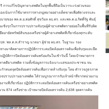
การแก้ไขปัญหายาเสพติดในทุกพื้นที่ถือเป็นวาระเร่งด่วนของ
ยวข้องเน้นการใช้มาตรการทางกฎหมายอย่างเด็ดขาดเพื่อตัดวงจรและ
บายของ พล.ต.อ.ต่อศักดิ์ สุขวิมล ผบ.ตร. และพล.ต.อ.กิตติ์รัฐ พันธุ์
ชิงรุกในการปราบปรามจับกุมผู้ค้ายาเสพติดรายย่อยในพื้นที่รับผิด
ายัดทรัพย์สินของเครือข่ายผู้ค้ายาเสพติดที่เกี่ยวข้องทุกระดับ
ิ บช.ปส. พล.ต.ท.สำราญ นวลมา ผู้ช่วย ผบ.ตร. ในฐานะ รอง
ทางมาติดตามการปฏิบัติการระดมปิดล้อมตรวจค้นเพื่อจับกุมและยึด
เปิดปฏิบัติการปิดล้อมตรวจค้นพร้อมกันในเช้าวันนี้ โดยเป้าหมายการ
้ต้องหาคดียาเสพติด รวมทั้งข้อมูลการแจ้งเบาะแสของประชาชน จน
ะกำหนดจุดปิดล้อมตรวจค้นเพื่อกวาดล้างจับกุม โดย ตำรวจภูธรภาค
ปราบปรามยาเสพติด ได้ร่วมบูรณาการกับเจ้าหน้าที่จากหน่วยงาน
งานที่เกี่ยวข้อง ปฏิบัติการระดมปิดล้อมตรวจค้นเครือข่ายยาเสพติด
นวน 874 เครือข่าย เป้าหมายปิดล้อมตรวจค้น 2,638 จุดตรวจค้น