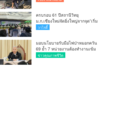
ครบรอบ 61 ปีสถานีวิทยุ
ม.ก.เชียงใหม่จัดยิ่งใหญ่จากจุด”เริ่ม
ต้นจากเสาไม้ไผ่ จนถึงวันที่มี
วาไรตี้
KURplus ในวันนี้”
มอบนโยบายรับมือไฟป่าหมอกควัน
69 ย้ำ 7 หน่วยงานต้องทำงานเข้ม
ข้น ชี้ “ผู้ว่า” คีย์แมนสำคัญทำ
ข่าวคุณภาพชีวิต
ปัญหาลด