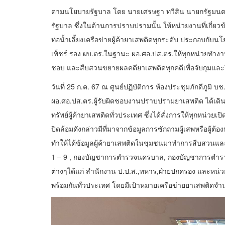
ตามนโยบายรัฐบาล โดย นายเศรษฐา ทวีสิน นายกรัฐมนตรี 
รัฐบาล ซึ่งในด้านการปราบปรามนั้น ให้หน่วยงานที่เกี่
ท่อน้ำเลี้ยงเครือข่ายผู้ค้ายาเสพติดทุกระดับ ประกอบกับนโย
เพ็ชร์ รอง ผบ.ตร.ในฐานะ ผอ.ศอ.ปส.ตร.ให้ทุกหน่วยทำงานเ
ชอบ และสืบสวนขยายผลคดียาเสพติดทุกคดีเพื่อจับกุมและยึดอ
วันที่ 25 ก.ค. 67 ณ ศูนย์ปฏิบัติการ ห้องประชุมภักดีภูม
ผอ.ศอ.ปส.ตร.ผู้รับผิดชอบงานปราบปรามยาเสพติด ได้เดิน
ทรัพย์ผู้ค้ายาเสพติดทั่วประเทศ ซึ่งได้สั่งการให้ทุกหน่วย
ปิดล้อมดังกล่าวมีที่มาจากข้อมูลการซักถามผู้เสพหรือผู
ทำให้ได้ข้อมูลผู้ค้ายาเสพติดในชุมชนมาทำการสืบสวนแล
1 – 9 , กองบัญชาการตำรวจนครบาล, กองบัญชาการตำรวจ
ต่างๆได้แก่ สำนักงาน ป.ป.ส.,ทหาร,ฝ่ายปกครอง และหน่วย
พร้อมกันทั่วประเทศ โดยมีเป้าหมายเครือข่ายยาเสพติดจำ