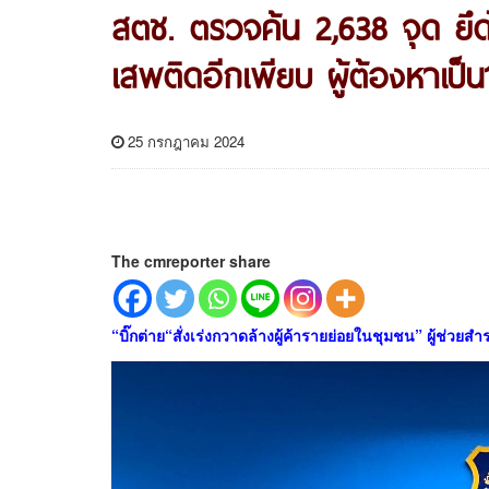
สตช. ตรวจค้น 2,638 จุด ยึดไ
เสพติดอีกเพียบ ผู้ต้องหาเป
25 กรกฎาคม 2024
The cmreporter share
“บิ๊กต่าย“สั่งเร่งกวาดล้างผู้ค้ารายย่อยในชุมชน” ผู้ช่