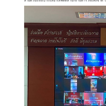
สายด่วนแจ้งเบาะแสยาเสพติดสำนักงานตำรวจแห่งชาติ โ