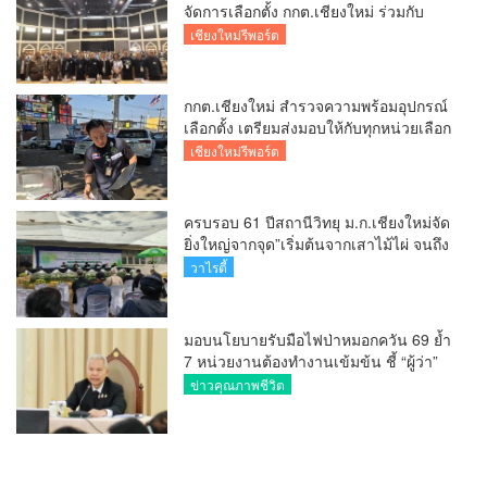
จัดการเลือกตั้ง กกต.เชียงใหม่ ร่วมกับ
นายอำเภอหางดง ตรวจความเรียบร้อย
เชียงใหม่รีพอร์ต
การมอบอุปกรณ์ บัตรเลือกตั้ง/ออกเสียง
กกต.เชียงใหม่ สำรวจความพร้อมอุปกรณ์
เลือกตั้ง เตรียมส่งมอบให้กับทุกหน่วยเลือก
ตั้งในวันพรุ่งนี้
เชียงใหม่รีพอร์ต
ครบรอบ 61 ปีสถานีวิทยุ ม.ก.เชียงใหม่จัด
ยิ่งใหญ่จากจุด”เริ่มต้นจากเสาไม้ไผ่ จนถึง
วันที่มี KURplus ในวันนี้”
วาไรตี้
มอบนโยบายรับมือไฟป่าหมอกควัน 69 ย้ำ
7 หน่วยงานต้องทำงานเข้มข้น ชี้ “ผู้ว่า”
คีย์แมนสำคัญทำปัญหาลด
ข่าวคุณภาพชีวิต