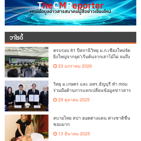
วาไรตี้
ครบรอบ 61 ปีสถานีวิทยุ ม.ก.เชียงใหม่จัด
ยิ่งใหญ่จากจุด”เริ่มต้นจากเสาไม้ไผ่ จนถึง
วันที่มี KURplus ในวันนี้”
23 มกราคม 2026
วิทยุ ม.เกษตร และ มทร.ธัญบุรี ทำ mou
ร่วมมือด้านการแลกเปลี่ยนข้อมูลข่าวสาร
เพื่อถ่ายทอดองค์ความรู้ดีๆสู่ประชาชนให้
29 ตุลาคม 2025
ครอบคลุม
สบายไทย สปา ฮอตต่างแดน ต่างชาติชื่น
ชอบมาก
13 มีนาคม 2025