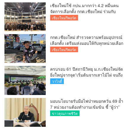
เชียงใหม่ใช้ กปน.มากกว่า 4.2 หมื่นคน
จัดการเลือกตั้ง กกต.เชียงใหม่ ร่วมกับ
นายอำเภอหางดง ตรวจความเรียบร้อย
เชียงใหม่รีพอร์ต
การมอบอุปกรณ์ บัตรเลือกตั้ง/ออกเสียง
กกต.เชียงใหม่ สำรวจความพร้อมอุปกรณ์
เลือกตั้ง เตรียมส่งมอบให้กับทุกหน่วยเลือก
ตั้งในวันพรุ่งนี้
เชียงใหม่รีพอร์ต
ครบรอบ 61 ปีสถานีวิทยุ ม.ก.เชียงใหม่จัด
ยิ่งใหญ่จากจุด”เริ่มต้นจากเสาไม้ไผ่ จนถึง
วันที่มี KURplus ในวันนี้”
วาไรตี้
มอบนโยบายรับมือไฟป่าหมอกควัน 69 ย้ำ
7 หน่วยงานต้องทำงานเข้มข้น ชี้ “ผู้ว่า”
คีย์แมนสำคัญทำปัญหาลด
ข่าวคุณภาพชีวิต