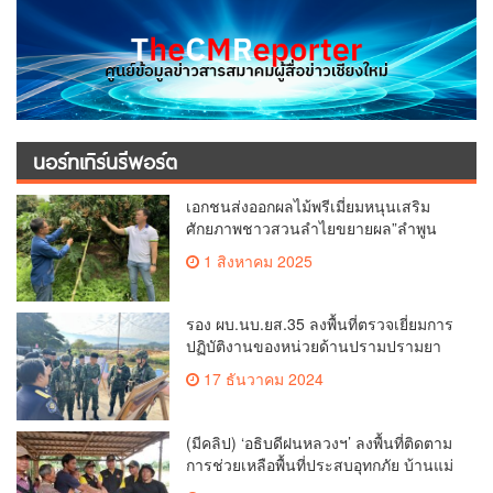
นอร์ทเทิร์นรีพอร์ต
เอกชนส่งออกผลไม้พรีเมี่ยมหนุนเสริม
ศักยภาพชาวสวนลำไยขยายผล”ลำพูน
โมเดล”
1 สิงหาคม 2025
รอง ผบ.นบ.ยส.35 ลงพื้นที่ตรวจเยี่ยมการ
ปฏิบัติงานของหน่วยด้านปรามปรามยา
เสพติดในพื้นที่จังหวัดตากและจังหวัด
17 ธันวาคม 2024
แม่ฮ่องสอน
(มีคลิป) ‘อธิบดีฝนหลวงฯ’ ลงพื้นที่ติดตาม
การช่วยเหลือพื้นที่ประสบอุทกภัย บ้านแม่
ปูนล่าง ต.เวียง อ.เวียงป่าเป้า จ.เชียงราย