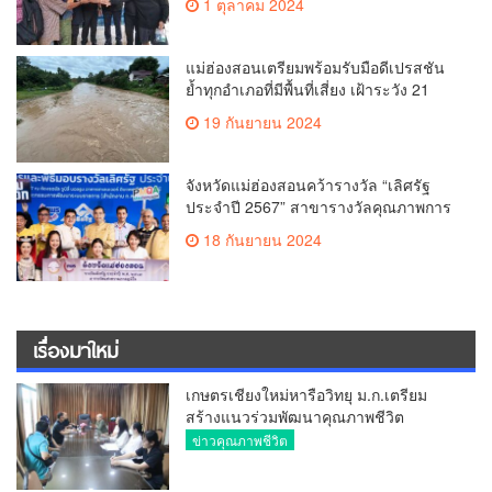
1 ตุลาคม 2024
แม่ฮ่องสอนเตรียมพร้อมรับมือดีเปรสชัน
ย้ำทุกอำเภอที่มีพื้นที่เสี่ยง เฝ้าระวัง 21
ก.ย. 67 คาดฝนตกหนัก
19 กันยายน 2024
จังหวัดแม่ฮ่องสอนคว้ารางวัล “เลิศรัฐ
ประจำปี 2567” สาขารางวัลคุณภาพการ
บริหารจัดการภาครัฐ หมวด 2
18 กันยายน 2024
เรื่องมาใหม่
เกษตรเชียงใหม่หารือวิทยุ ม.ก.เตรียม
สร้างแนวร่วมพัฒนาคุณภาพชีวิต
เกษตรกร สื่อสารข้อมูลถูกต้องขับเคลื่อน
ข่าวคุณภาพชีวิต
นโยบายสัมฤทธิ์ผล