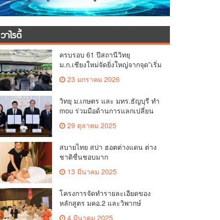
วาไรตี้
ครบรอบ 61 ปีสถานีวิทยุ
ม.ก.เชียงใหม่จัดยิ่งใหญ่จากจุด”เริ่ม
ต้นจากเสาไม้ไผ่ จนถึงวันที่มี
23 มกราคม 2026
KURplus ในวันนี้”
วิทยุ ม.เกษตร และ มทร.ธัญบุรี ทำ
mou ร่วมมือด้านการแลกเปลี่ยน
ข้อมูลข่าวสารเพื่อถ่ายทอดองค์
29 ตุลาคม 2025
ความรู้ดีๆสู่ประชาชนให้ครอบคลุม
สบายไทย สปา ฮอตต่างแดน ต่าง
ชาติชื่นชอบมาก
13 มีนาคม 2025
โครงการจัดทำรายละเอียดของ
หลักสูตร มคอ.2 และวิพากษ์
หลักสูตร (OBE.2)
4 มีนาคม 2025