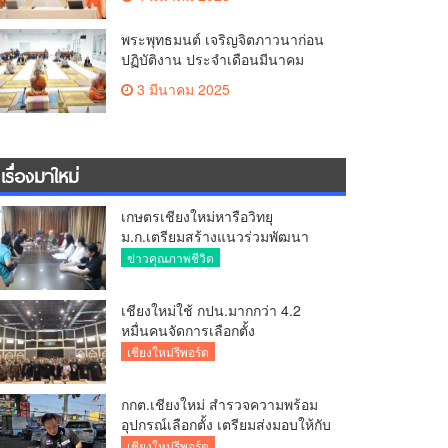
พระพุทธมนต์ เจริญจิตภาวนาก่อน
ปฏิบัติงาน ประจำเดือนมีนาคม
3 มีนาคม 2025
เรื่องมาใหม่
เกษตรเชียงใหม่หารือวิทยุ
ม.ก.เตรียมสร้างแนวร่วมพัฒนา
คุณภาพชีวิตเกษตรกร สื่อสาร
ข่าวคุณภาพชีวิต
ข้อมูลถูกต้องขับเคลื่อนนโยบาย
สัมฤทธิ์ผล
เชียงใหม่ใช้ กปน.มากกว่า 4.2
หมื่นคนจัดการเลือกตั้ง
กกต.เชียงใหม่ ร่วมกับ นายอำเภอ
เชียงใหม่รีพอร์ต
หางดง ตรวจความเรียบร้อย การ
มอบอุปกรณ์ บัตรเลือกตั้ง/ออกเสียง
กกต.เชียงใหม่ สำรวจความพร้อม
อุปกรณ์เลือกตั้ง เตรียมส่งมอบให้กับ
ทุกหน่วยเลือกตั้งในวันพรุ่งนี้
เชียงใหม่รีพอร์ต