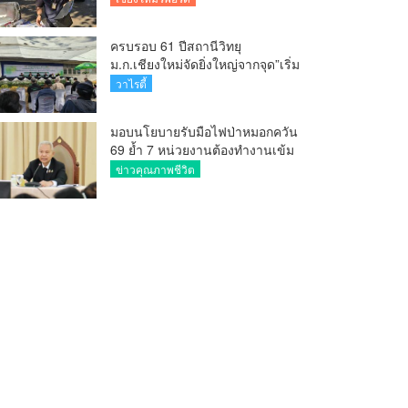
ครบรอบ 61 ปีสถานีวิทยุ
ม.ก.เชียงใหม่จัดยิ่งใหญ่จากจุด”เริ่ม
ต้นจากเสาไม้ไผ่ จนถึงวันที่มี
วาไรตี้
KURplus ในวันนี้”
มอบนโยบายรับมือไฟป่าหมอกควัน
69 ย้ำ 7 หน่วยงานต้องทำงานเข้ม
ข้น ชี้ “ผู้ว่า” คีย์แมนสำคัญทำ
ข่าวคุณภาพชีวิต
ปัญหาลด