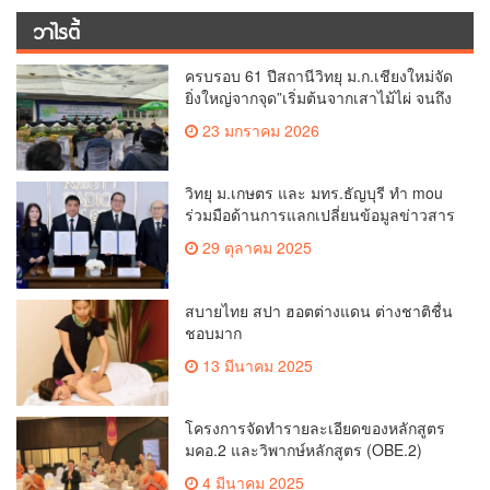
วาไรตี้
ครบรอบ 61 ปีสถานีวิทยุ ม.ก.เชียงใหม่จัด
ยิ่งใหญ่จากจุด”เริ่มต้นจากเสาไม้ไผ่ จนถึง
วันที่มี KURplus ในวันนี้”
23 มกราคม 2026
วิทยุ ม.เกษตร และ มทร.ธัญบุรี ทำ mou
ร่วมมือด้านการแลกเปลี่ยนข้อมูลข่าวสาร
เพื่อถ่ายทอดองค์ความรู้ดีๆสู่ประชาชนให้
29 ตุลาคม 2025
ครอบคลุม
สบายไทย สปา ฮอตต่างแดน ต่างชาติชื่น
ชอบมาก
13 มีนาคม 2025
โครงการจัดทำรายละเอียดของหลักสูตร
มคอ.2 และวิพากษ์หลักสูตร (OBE.2)
4 มีนาคม 2025