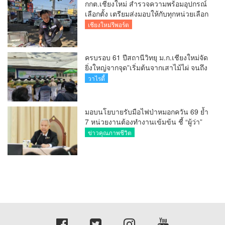
กกต.เชียงใหม่ สำรวจความพร้อมอุปกรณ์
เลือกตั้ง เตรียมส่งมอบให้กับทุกหน่วยเลือก
ตั้งในวันพรุ่งนี้
เชียงใหม่รีพอร์ต
ครบรอบ 61 ปีสถานีวิทยุ ม.ก.เชียงใหม่จัด
ยิ่งใหญ่จากจุด”เริ่มต้นจากเสาไม้ไผ่ จนถึง
วันที่มี KURplus ในวันนี้”
วาไรตี้
มอบนโยบายรับมือไฟป่าหมอกควัน 69 ย้ำ
7 หน่วยงานต้องทำงานเข้มข้น ชี้ “ผู้ว่า”
คีย์แมนสำคัญทำปัญหาลด
ข่าวคุณภาพชีวิต