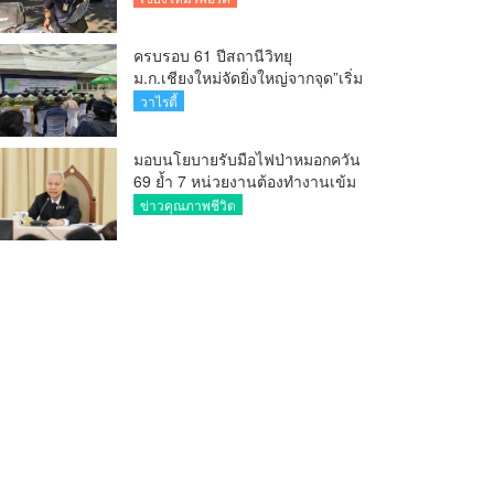
ครบรอบ 61 ปีสถานีวิทยุ
ม.ก.เชียงใหม่จัดยิ่งใหญ่จากจุด”เริ่ม
ต้นจากเสาไม้ไผ่ จนถึงวันที่มี
วาไรตี้
KURplus ในวันนี้”
มอบนโยบายรับมือไฟป่าหมอกควัน
69 ย้ำ 7 หน่วยงานต้องทำงานเข้ม
ข้น ชี้ “ผู้ว่า” คีย์แมนสำคัญทำ
ข่าวคุณภาพชีวิต
ปัญหาลด