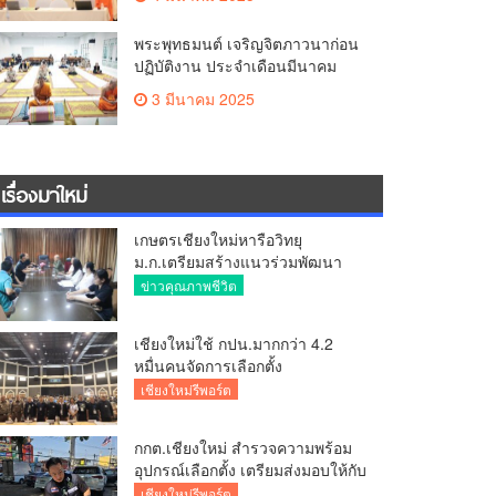
พระพุทธมนต์ เจริญจิตภาวนาก่อน
ปฏิบัติงาน ประจำเดือนมีนาคม
3 มีนาคม 2025
เรื่องมาใหม่
เกษตรเชียงใหม่หารือวิทยุ
ม.ก.เตรียมสร้างแนวร่วมพัฒนา
คุณภาพชีวิตเกษตรกร สื่อสาร
ข่าวคุณภาพชีวิต
ข้อมูลถูกต้องขับเคลื่อนนโยบาย
สัมฤทธิ์ผล
เชียงใหม่ใช้ กปน.มากกว่า 4.2
หมื่นคนจัดการเลือกตั้ง
กกต.เชียงใหม่ ร่วมกับ นายอำเภอ
เชียงใหม่รีพอร์ต
หางดง ตรวจความเรียบร้อย การ
มอบอุปกรณ์ บัตรเลือกตั้ง/ออกเสียง
กกต.เชียงใหม่ สำรวจความพร้อม
อุปกรณ์เลือกตั้ง เตรียมส่งมอบให้กับ
ทุกหน่วยเลือกตั้งในวันพรุ่งนี้
เชียงใหม่รีพอร์ต