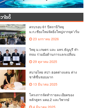
วาไรตี้
ครบรอบ 61 ปีสถานีวิทยุ
ม.ก.เชียงใหม่จัดยิ่งใหญ่จากจุด”เริ่ม
ต้นจากเสาไม้ไผ่ จนถึงวันที่มี
23 มกราคม 2026
KURplus ในวันนี้”
วิทยุ ม.เกษตร และ มทร.ธัญบุรี ทำ
mou ร่วมมือด้านการแลกเปลี่ยน
ข้อมูลข่าวสารเพื่อถ่ายทอดองค์
29 ตุลาคม 2025
ความรู้ดีๆสู่ประชาชนให้ครอบคลุม
สบายไทย สปา ฮอตต่างแดน ต่าง
ชาติชื่นชอบมาก
13 มีนาคม 2025
โครงการจัดทำรายละเอียดของ
หลักสูตร มคอ.2 และวิพากษ์
หลักสูตร (OBE.2)
4 มีนาคม 2025