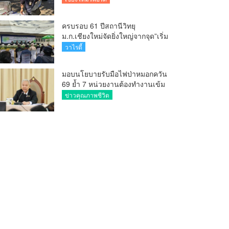
ครบรอบ 61 ปีสถานีวิทยุ
ม.ก.เชียงใหม่จัดยิ่งใหญ่จากจุด”เริ่ม
ต้นจากเสาไม้ไผ่ จนถึงวันที่มี
วาไรตี้
KURplus ในวันนี้”
มอบนโยบายรับมือไฟป่าหมอกควัน
69 ย้ำ 7 หน่วยงานต้องทำงานเข้ม
ข้น ชี้ “ผู้ว่า” คีย์แมนสำคัญทำ
ข่าวคุณภาพชีวิต
ปัญหาลด