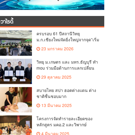
วาไรตี้
ครบรอบ 61 ปีสถานีวิทยุ
ม.ก.เชียงใหม่จัดยิ่งใหญ่จากจุด”เริ่ม
ต้นจากเสาไม้ไผ่ จนถึงวันที่มี
23 มกราคม 2026
KURplus ในวันนี้”
วิทยุ ม.เกษตร และ มทร.ธัญบุรี ทำ
mou ร่วมมือด้านการแลกเปลี่ยน
ข้อมูลข่าวสารเพื่อถ่ายทอดองค์
29 ตุลาคม 2025
ความรู้ดีๆสู่ประชาชนให้ครอบคลุม
สบายไทย สปา ฮอตต่างแดน ต่าง
ชาติชื่นชอบมาก
13 มีนาคม 2025
โครงการจัดทำรายละเอียดของ
หลักสูตร มคอ.2 และวิพากษ์
หลักสูตร (OBE.2)
4 มีนาคม 2025