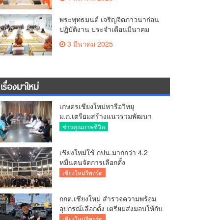
พระพุทธมนต์ เจริญจิตภาวนาก่อน
ปฏิบัติงาน ประจำเดือนมีนาคม
3 มีนาคม 2025
เรื่องมาใหม่
เกษตรเชียงใหม่หารือวิทยุ
ม.ก.เตรียมสร้างแนวร่วมพัฒนา
คุณภาพชีวิตเกษตรกร สื่อสาร
ข่าวคุณภาพชีวิต
ข้อมูลถูกต้องขับเคลื่อนนโยบาย
สัมฤทธิ์ผล
เชียงใหม่ใช้ กปน.มากกว่า 4.2
หมื่นคนจัดการเลือกตั้ง
กกต.เชียงใหม่ ร่วมกับ นายอำเภอ
เชียงใหม่รีพอร์ต
หางดง ตรวจความเรียบร้อย การ
มอบอุปกรณ์ บัตรเลือกตั้ง/ออกเสียง
กกต.เชียงใหม่ สำรวจความพร้อม
อุปกรณ์เลือกตั้ง เตรียมส่งมอบให้กับ
ทุกหน่วยเลือกตั้งในวันพรุ่งนี้
เชียงใหม่รีพอร์ต