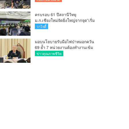
ครบรอบ 61 ปีสถานีวิทยุ
ม.ก.เชียงใหม่จัดยิ่งใหญ่จากจุด”เริ่ม
ต้นจากเสาไม้ไผ่ จนถึงวันที่มี
วาไรตี้
KURplus ในวันนี้”
มอบนโยบายรับมือไฟป่าหมอกควัน
69 ย้ำ 7 หน่วยงานต้องทำงานเข้ม
ข้น ชี้ “ผู้ว่า” คีย์แมนสำคัญทำ
ข่าวคุณภาพชีวิต
ปัญหาลด