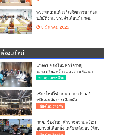
พระพุทธมนต์ เจริญจิตภาวนาก่อน
ปฏิบัติงาน ประจำเดือนมีนาคม
3 มีนาคม 2025
เรื่องมาใหม่
เกษตรเชียงใหม่หารือวิทยุ
ม.ก.เตรียมสร้างแนวร่วมพัฒนา
คุณภาพชีวิตเกษตรกร สื่อสาร
ข่าวคุณภาพชีวิต
ข้อมูลถูกต้องขับเคลื่อนนโยบาย
สัมฤทธิ์ผล
เชียงใหม่ใช้ กปน.มากกว่า 4.2
หมื่นคนจัดการเลือกตั้ง
กกต.เชียงใหม่ ร่วมกับ นายอำเภอ
เชียงใหม่รีพอร์ต
หางดง ตรวจความเรียบร้อย การ
มอบอุปกรณ์ บัตรเลือกตั้ง/ออกเสียง
กกต.เชียงใหม่ สำรวจความพร้อม
อุปกรณ์เลือกตั้ง เตรียมส่งมอบให้กับ
ทุกหน่วยเลือกตั้งในวันพรุ่งนี้
เชียงใหม่รีพอร์ต