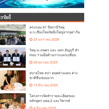
วาไรตี้
ครบรอบ 61 ปีสถานีวิทยุ
ม.ก.เชียงใหม่จัดยิ่งใหญ่จากจุด”เริ่ม
ต้นจากเสาไม้ไผ่ จนถึงวันที่มี
23 มกราคม 2026
KURplus ในวันนี้”
วิทยุ ม.เกษตร และ มทร.ธัญบุรี ทำ
mou ร่วมมือด้านการแลกเปลี่ยน
ข้อมูลข่าวสารเพื่อถ่ายทอดองค์
29 ตุลาคม 2025
ความรู้ดีๆสู่ประชาชนให้ครอบคลุม
สบายไทย สปา ฮอตต่างแดน ต่าง
ชาติชื่นชอบมาก
13 มีนาคม 2025
โครงการจัดทำรายละเอียดของ
หลักสูตร มคอ.2 และวิพากษ์
หลักสูตร (OBE.2)
4 มีนาคม 2025