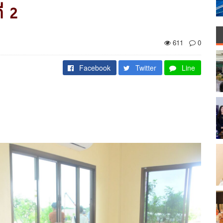
่ 2
611
0
Facebook
Twitter
Line