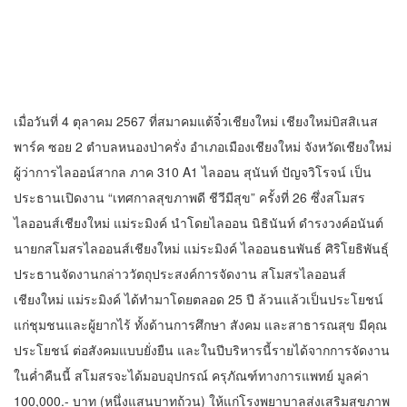
100,000.- บาท (หนึ่งแสนบาทถ้วน) ให้แก่โรงพยาบาลส่งเสริมสุขภาพ
ตำบลบ้านห้วยแก้ว อำเภอแม่ออน จังหวัดเชียงใหม่ ผู้ว่าการไลออน์
สากล ภาค 310 A1 ไลออน สุนันท์ ปัญจวิโรจน์ ได้มอบของที่ระลึกแก่ผู้
สนับสนุน จำนวน 13 ท่าน จับรางวัลหางมอบสำหรับผู้โชคดี และฟัง
เพลงเพราะๆ จาก ศูนย์ฝึกและอบรมเด็กและเยาวชนเขต 7.
วาไรตี้
ครบรอบ 61 ปีสถานีวิทยุ ม.ก.เชียงใหม่จัด
ยิ่งใหญ่จากจุด”เริ่มต้นจากเสาไม้ไผ่ จนถึง
วันที่มี KURplus ในวันนี้”
23 มกราคม 2026