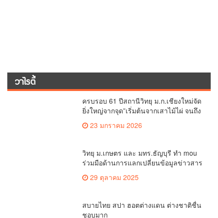
เรื่องมาใหม่
เกษตรเชียงใหม่หารือวิทยุ ม.ก.เตรียม
สร้างแนวร่วมพัฒนาคุณภาพชีวิต
เกษตรกร สื่อสารข้อมูลถูกต้องขับเคลื่อน
ข่าวคุณภาพชีวิต
นโยบายสัมฤทธิ์ผล
เชียงใหม่ใช้ กปน.มากกว่า 4.2 หมื่นคน
จัดการเลือกตั้ง กกต.เชียงใหม่ ร่วมกับ
นายอำเภอหางดง ตรวจความเรียบร้อย
เชียงใหม่รีพอร์ต
การมอบอุปกรณ์ บัตรเลือกตั้ง/ออกเสียง
กกต.เชียงใหม่ สำรวจความพร้อมอุปกรณ์
เลือกตั้ง เตรียมส่งมอบให้กับทุกหน่วยเลือก
ตั้งในวันพรุ่งนี้
เชียงใหม่รีพอร์ต
ครบรอบ 61 ปีสถานีวิทยุ ม.ก.เชียงใหม่จัด
ยิ่งใหญ่จากจุด”เริ่มต้นจากเสาไม้ไผ่ จนถึง