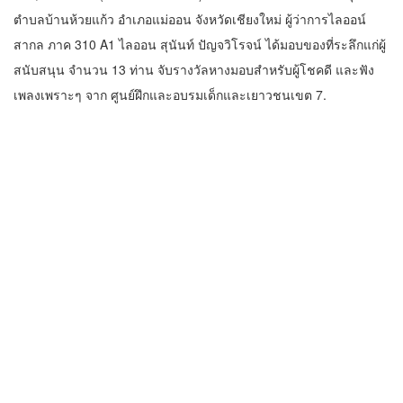
วิทยุ ม.เกษตร และ มทร.ธัญบุรี ทำ mou
ร่วมมือด้านการแลกเปลี่ยนข้อมูลข่าวสาร
เพื่อถ่ายทอดองค์ความรู้ดีๆสู่ประชาชนให้
29 ตุลาคม 2025
ครอบคลุม
สบายไทย สปา ฮอตต่างแดน ต่างชาติชื่น
ชอบมาก
13 มีนาคม 2025
โครงการจัดทำรายละเอียดของหลักสูตร
มคอ.2 และวิพากษ์หลักสูตร (OBE.2)
4 มีนาคม 2025
พระพุทธมนต์ เจริญจิตภาวนาก่อนปฏิบัติ
งาน ประจำเดือนมีนาคม
3 มีนาคม 2025