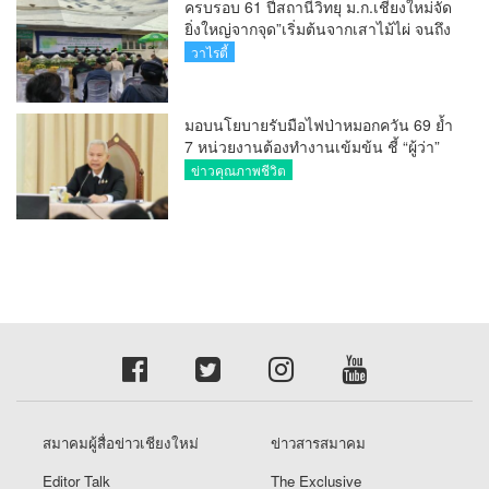
ครบรอบ 61 ปีสถานีวิทยุ ม.ก.เชียงใหม่จัด
ยิ่งใหญ่จากจุด”เริ่มต้นจากเสาไม้ไผ่ จนถึง
วันที่มี KURplus ในวันนี้”
วาไรตี้
มอบนโยบายรับมือไฟป่าหมอกควัน 69 ย้ำ
7 หน่วยงานต้องทำงานเข้มข้น ชี้ “ผู้ว่า”
คีย์แมนสำคัญทำปัญหาลด
ข่าวคุณภาพชีวิต
สมาคมผู้สื่อข่าวเชียงใหม่
ข่าวสารสมาคม
Editor Talk
The Exclusive