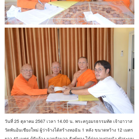
วันที่ 25 ตุลาคม 2567 เวลา 14.00 น. พระครูอมรธรรมทัต เจ้าอาวาส
วัดพันอ้นเชียงใหม่ ผู้ว่าจ้างได้สร้างหอฉัน 1 หลัง ขนาดหว้าง 12 เมตร
ยาว 40 เมตร ผู้รับจ้าง นายอำนาจ สังข์ทอง ได้ก่อฉาบฝาผนัง ทำระบบ