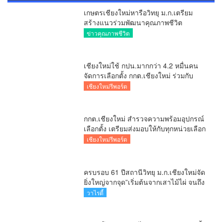
เกษตรเชียงใหม่หารือวิทยุ ม.ก.เตรียม
สร้างแนวร่วมพัฒนาคุณภาพชีวิต
เกษตรกร สื่อสารข้อมูลถูกต้องขับเคลื่อน
ข่าวคุณภาพชีวิต
นโยบายสัมฤทธิ์ผล
เชียงใหม่ใช้ กปน.มากกว่า 4.2 หมื่นคน
จัดการเลือกตั้ง กกต.เชียงใหม่ ร่วมกับ
นายอำเภอหางดง ตรวจความเรียบร้อย
เชียงใหม่รีพอร์ต
การมอบอุปกรณ์ บัตรเลือกตั้ง/ออกเสียง
กกต.เชียงใหม่ สำรวจความพร้อมอุปกรณ์
เลือกตั้ง เตรียมส่งมอบให้กับทุกหน่วยเลือก
ตั้งในวันพรุ่งนี้
เชียงใหม่รีพอร์ต
ครบรอบ 61 ปีสถานีวิทยุ ม.ก.เชียงใหม่จัด
ยิ่งใหญ่จากจุด”เริ่มต้นจากเสาไม้ไผ่ จนถึง
วันที่มี KURplus ในวันนี้”
วาไรตี้