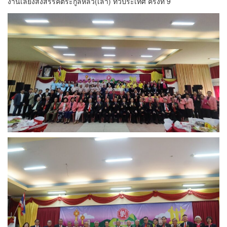
งานเลี้ยงสังสรรค์ตระกูลหลิว(เล้า) ทั่วประเทศ ครั้งที่ 9