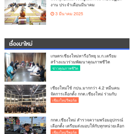
งาน ประจำเดือนมีนาคม
3 มีนาคม 2025
เรื่องมาใหม่
เกษตรเชียงใหม่หารือวิทยุ ม.ก.เตรียม
สร้างแนวร่วมพัฒนาคุณภาพชีวิต
เกษตรกร สื่อสารข้อมูลถูกต้องขับเคลื่อน
ข่าวคุณภาพชีวิต
นโยบายสัมฤทธิ์ผล
เชียงใหม่ใช้ กปน.มากกว่า 4.2 หมื่นคน
จัดการเลือกตั้ง กกต.เชียงใหม่ ร่วมกับ
นายอำเภอหางดง ตรวจความเรียบร้อย
เชียงใหม่รีพอร์ต
การมอบอุปกรณ์ บัตรเลือกตั้ง/ออกเสียง
กกต.เชียงใหม่ สำรวจความพร้อมอุปกรณ์
เลือกตั้ง เตรียมส่งมอบให้กับทุกหน่วยเลือก
ตั้งในวันพรุ่งนี้
เชียงใหม่รีพอร์ต