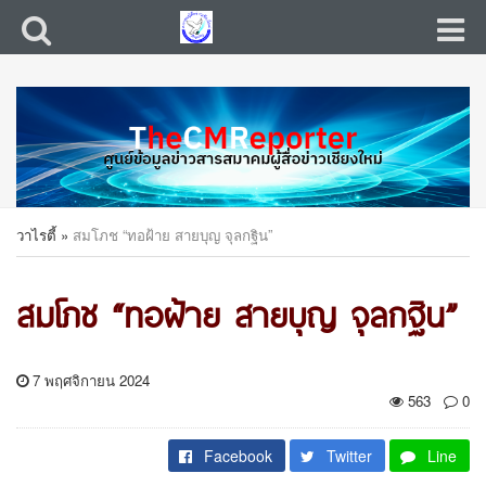
วาไรตี้
»
สมโภช “ทอฝ้าย สายบุญ จุลกฐิน”
สมโภช “ทอฝ้าย สายบุญ จุลกฐิน”
7 พฤศจิกายน 2024
563
0
Facebook
Twitter
Line