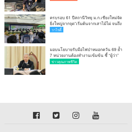
ครบรอบ 61 ปีสถานีวิทยุ ม.ก.เชียงใหม่จัด
ยิ่งใหญ่จากจุด”เริ่มต้นจากเสาไม้ไผ่ จนถึง
วันที่มี KURplus ในวันนี้”
วาไรตี้
มอบนโยบายรับมือไฟป่าหมอกควัน 69 ย้ำ
7 หน่วยงานต้องทำงานเข้มข้น ชี้ “ผู้ว่า”
คีย์แมนสำคัญทำปัญหาลด
ข่าวคุณภาพชีวิต