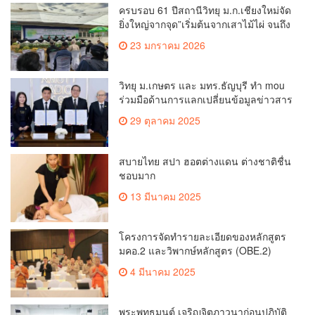
ครบรอบ 61 ปีสถานีวิทยุ ม.ก.เชียงใหม่จัด
ยิ่งใหญ่จากจุด”เริ่มต้นจากเสาไม้ไผ่ จนถึง
วันที่มี KURplus ในวันนี้”
23 มกราคม 2026
วิทยุ ม.เกษตร และ มทร.ธัญบุรี ทำ mou
ร่วมมือด้านการแลกเปลี่ยนข้อมูลข่าวสาร
เพื่อถ่ายทอดองค์ความรู้ดีๆสู่ประชาชนให้
29 ตุลาคม 2025
ครอบคลุม
สบายไทย สปา ฮอตต่างแดน ต่างชาติชื่น
ชอบมาก
13 มีนาคม 2025
โครงการจัดทำรายละเอียดของหลักสูตร
มคอ.2 และวิพากษ์หลักสูตร (OBE.2)
4 มีนาคม 2025
พระพุทธมนต์ เจริญจิตภาวนาก่อนปฏิบัติ