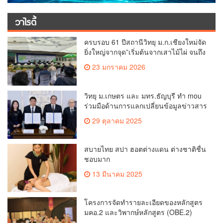
วาไรตี้
ครบรอบ 61 ปีสถานีวิทยุ ม.ก.เชียงใหม่จัด
ยิ่งใหญ่จากจุด”เริ่มต้นจากเสาไม้ไผ่ จนถึง
วันที่มี KURplus ในวันนี้”
23 มกราคม 2026
วิทยุ ม.เกษตร และ มทร.ธัญบุรี ทำ mou
ร่วมมือด้านการแลกเปลี่ยนข้อมูลข่าวสาร
เพื่อถ่ายทอดองค์ความรู้ดีๆสู่ประชาชนให้
29 ตุลาคม 2025
ครอบคลุม
สบายไทย สปา ฮอตต่างแดน ต่างชาติชื่น
ชอบมาก
13 มีนาคม 2025
โครงการจัดทำรายละเอียดของหลักสูตร
มคอ.2 และวิพากษ์หลักสูตร (OBE.2)