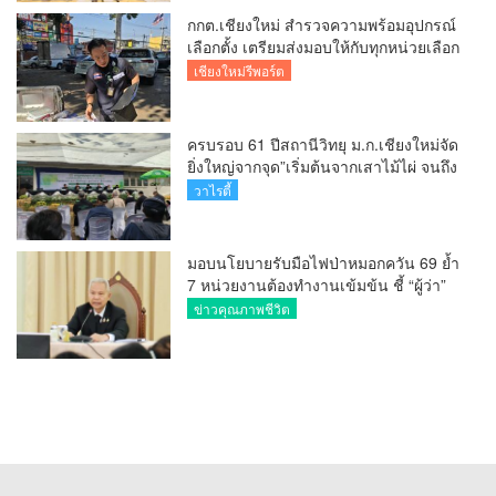
กกต.เชียงใหม่ สำรวจความพร้อมอุปกรณ์
เลือกตั้ง เตรียมส่งมอบให้กับทุกหน่วยเลือก
ตั้งในวันพรุ่งนี้
เชียงใหม่รีพอร์ต
ครบรอบ 61 ปีสถานีวิทยุ ม.ก.เชียงใหม่จัด
ยิ่งใหญ่จากจุด”เริ่มต้นจากเสาไม้ไผ่ จนถึง
วันที่มี KURplus ในวันนี้”
วาไรตี้
มอบนโยบายรับมือไฟป่าหมอกควัน 69 ย้ำ
7 หน่วยงานต้องทำงานเข้มข้น ชี้ “ผู้ว่า”
คีย์แมนสำคัญทำปัญหาลด
ข่าวคุณภาพชีวิต