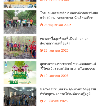
โวย! ถนนสายหลัก อ.กัลยาณิวัฒนาพังยับ
กว่า 40 กม. รถพยาบาล-นักเรียนเดือด
ร้อนหนัก วอนรื้อสร้างใหม่
28 พฤษภาคม 2025
หยาดเหงื่อสุดท้ายเพื่อผืนป่า อส.อส.
สังเวยความเหนื่อยล้า
28 เมษายน 2025
อุทยานหลวงราชพฤกษ์ ชวนสัมผัสเสน่ห์
“ปี๋ใหม่เมือง ดอกไม้บาน งามวัฒนธรรม
ล้านนา” ต้อนรับสงกรานต์ 2568
10 เมษายน 2025
ม.เกษตรฯหนุนสร้างคุณภาพชีวิตผู้สูงวัย
ทำวิทยุทางอากาศให้องค์ความรู้อยู่มี
สุขสมวัยยุคดิจิทัล
20 มีนาคม 2025