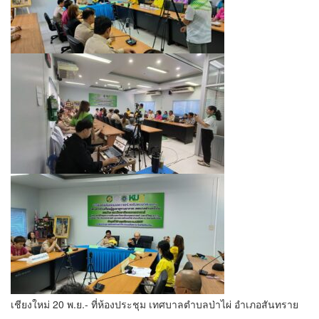
เชียงใหม่ 20 พ.ย.- ที่ห้องประชุม เทศบาลตำบลป่าไผ่ อำเภอสันทราย