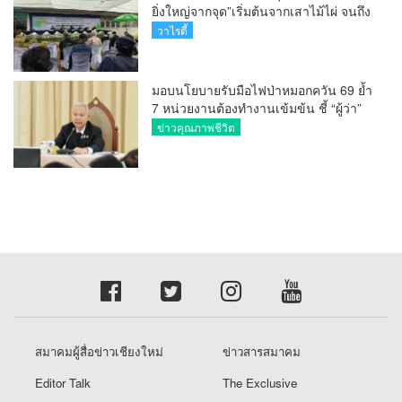
ยิ่งใหญ่จากจุด”เริ่มต้นจากเสาไม้ไผ่ จนถึง
วันที่มี KURplus ในวันนี้”
วาไรตี้
มอบนโยบายรับมือไฟป่าหมอกควัน 69 ย้ำ
7 หน่วยงานต้องทำงานเข้มข้น ชี้ “ผู้ว่า”
คีย์แมนสำคัญทำปัญหาลด
ข่าวคุณภาพชีวิต
สมาคมผู้สื่อข่าวเชียงใหม่
ข่าวสารสมาคม
Editor Talk
The Exclusive