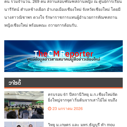
คน รวมจำนวน. 269 คน สถานสอบฑัณฑสถานหญิง ณ ศูนย์การเรียน
นารีรัตน์ ตำบลช้างเผือก อำเภอเมืองเชียงใหม่ จังหวัดเชียงใหม่ โดยมี
นางสาวณิชาพร ดวงใจ รักษาราชการแทนผู้อำนวยการทัณฑสถาน
หญิงเชียงใหม่ พร้อมคณะ ถวายการต้อนรับ.
วาไรตี้
ครบรอบ 61 ปีสถานีวิทยุ ม.ก.เชียงใหม่จัด
ยิ่งใหญ่จากจุด”เริ่มต้นจากเสาไม้ไผ่ จนถึง
วันที่มี KURplus ในวันนี้”
23 มกราคม 2026
วิทยุ ม.เกษตร และ มทร.ธัญบุรี ทำ mou