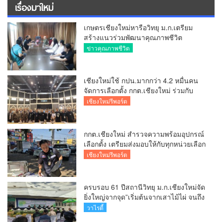
เรื่องมาใหม่
เกษตรเชียงใหม่หารือวิทยุ ม.ก.เตรียม
สร้างแนวร่วมพัฒนาคุณภาพชีวิต
เกษตรกร สื่อสารข้อมูลถูกต้องขับเคลื่อน
ข่าวคุณภาพชีวิต
นโยบายสัมฤทธิ์ผล
เชียงใหม่ใช้ กปน.มากกว่า 4.2 หมื่นคน
จัดการเลือกตั้ง กกต.เชียงใหม่ ร่วมกับ
นายอำเภอหางดง ตรวจความเรียบร้อย
เชียงใหม่รีพอร์ต
การมอบอุปกรณ์ บัตรเลือกตั้ง/ออกเสียง
กกต.เชียงใหม่ สำรวจความพร้อมอุปกรณ์
เลือกตั้ง เตรียมส่งมอบให้กับทุกหน่วยเลือก
ตั้งในวันพรุ่งนี้
เชียงใหม่รีพอร์ต
ครบรอบ 61 ปีสถานีวิทยุ ม.ก.เชียงใหม่จัด
ยิ่งใหญ่จากจุด”เริ่มต้นจากเสาไม้ไผ่ จนถึง
วันที่มี KURplus ในวันนี้”
วาไรตี้