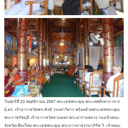
วันศุกร์ที่ 23 พฤศจิกายน 2567 พระเดชพระคุณ พระเทพสิงหวราจาร
ย์,ดร. เจ้าอาวาสวัดพระสิงห์ วรมหาวิหาร พร้อมด้วยพระเดชพระคุณ
พระราชรัชมุนี เจ้าอาวาสวัดสวนดอก พระอารามหลวง รองเจ้าคณะ
จังหวัดเชียงใหม่ พระเดชพระคุณ พระภาวนาธรรมาภิรัช วิ. เจ้าคณะ