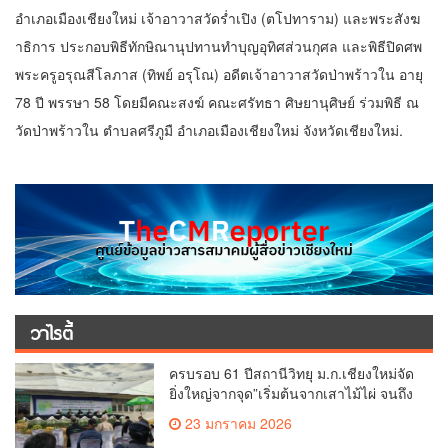
อำเภอเมืองเชียงใหม่ เจ้าอาวาสวัดร่ำเปิง (ตโปทาราม) และพระสังฆ
าธิการ ประกอบพิธีทักษิณานุปทานทำบุญอุทิศส่วนกุศล และพิธีปิดศพ
พระครูอรุณสีโลภาส (ทิพย์ อรุโณ) อดีตเจ้าอาวาสวัดป่าพร้าวใน อายุ
78 ปี พรรษา 58 โดยมีคณะสงฆ์ คณะศรัทธา ศิษยานุศิษย์ ร่วมพิธี ณ
วัดป่าพร้าวใน ตำบลศรีภูมื อำเภอเมืองเชียงใหม่ จังหวัดเชียงใหม่.
วาไรตี้
ครบรอบ 61 ปีสถานีวิทยุ ม.ก.เชียงใหม่จัด
ยิ่งใหญ่จากจุด”เริ่มต้นจากเสาไม้ไผ่ จนถึง
วันที่มี KURplus ในวันนี้”
23 มกราคม 2026