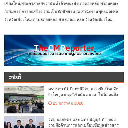
เชียงใหม่,พระครูสาธุกิจจานันท์ เจ้าคณะอำเภอดอยหล่อ พร้อมคณะ
กรรมการ การก่อสร้าง ร่วมเป็นสักขีพยาน ณ สำนักงานพุทธมณฑล
จังหวัดเชียงใหม่ ตำบลดอยหล่อ อำเภอดอยหล่อ จังหวัดเชียงใหม่.
วาไรตี้
ครบรอบ 61 ปีสถานีวิทยุ ม.ก.เชียงใหม่จัด
ยิ่งใหญ่จากจุด”เริ่มต้นจากเสาไม้ไผ่ จนถึง
วันที่มี KURplus ในวันนี้”
23 มกราคม 2026
วิทยุ ม.เกษตร และ มทร.ธัญบุรี ทำ mou
ร่วมมือด้านการแลกเปลี่ยนข้อมูลข่าวสาร