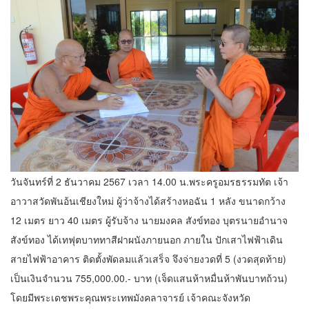
วันจันทร์ที่ 2 ธันวาคม 2567 เวลา 14.00 น.พระครูอมรธรรมทัต เจ้า
อาวาสวัดพันอ้นเชียงใหม่ ผู้ว่าจ้างได้สร้างหอฉัน 1 หลัง ขนาดกว้าง
12 เมตร ยาว 40 เมตร ผู้รับจ้าง นายมงคล สังข์ทอง บุตรนายอำนาจ
สังข์ทอง ได้เทฟุตบาททาสีฝาผนังภายนอก ภายใน ปักเสาไฟฟ้าเดิน
สายไฟฟ้าอาคาร ติดตั้งพัดลมแล้วเสร็จ จึงจ่ายงวดที่ 5 (งวดสุดท้าย)
เป็นเงินจำนวน 755,000.00.- บาท (เจ็ดแสนห้าหมื่นห้าพันบาทถ้วน)
โดยมีพระเดชพระคุณพระเทพมังคลาจารย์ เจ้าคณะจังหวัด