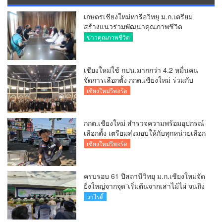
เกษตรเชียงใหม่หารือวิทยุ ม.ก.เตรียม
สร้างแนวร่วมพัฒนาคุณภาพชีวิต
เกษตรกร สื่อสารข้อมูลถูกต้องขับเคลื่อน
ข่าวคุณภาพชีวิต
นโยบายสัมฤทธิ์ผล
เชียงใหม่ใช้ กปน.มากกว่า 4.2 หมื่นคน
จัดการเลือกตั้ง กกต.เชียงใหม่ ร่วมกับ
นายอำเภอหางดง ตรวจความเรียบร้อย
เชียงใหม่รีพอร์ต
การมอบอุปกรณ์ บัตรเลือกตั้ง/ออกเสียง
กกต.เชียงใหม่ สำรวจความพร้อมอุปกรณ์
เลือกตั้ง เตรียมส่งมอบให้กับทุกหน่วยเลือก
ตั้งในวันพรุ่งนี้
เชียงใหม่รีพอร์ต
ครบรอบ 61 ปีสถานีวิทยุ ม.ก.เชียงใหม่จัด
ยิ่งใหญ่จากจุด”เริ่มต้นจากเสาไม้ไผ่ จนถึง
วันที่มี KURplus ในวันนี้”
วาไรตี้