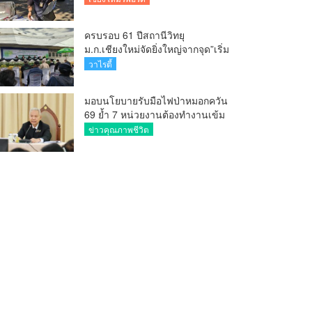
ครบรอบ 61 ปีสถานีวิทยุ
ม.ก.เชียงใหม่จัดยิ่งใหญ่จากจุด”เริ่ม
ต้นจากเสาไม้ไผ่ จนถึงวันที่มี
วาไรตี้
KURplus ในวันนี้”
มอบนโยบายรับมือไฟป่าหมอกควัน
69 ย้ำ 7 หน่วยงานต้องทำงานเข้ม
ข้น ชี้ “ผู้ว่า” คีย์แมนสำคัญทำ
ข่าวคุณภาพชีวิต
ปัญหาลด