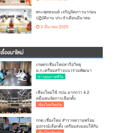
พระพุทธมนต์ เจริญจิตภาวนาก่อน
ปฏิบัติงาน ประจำเดือนมีนาคม
3 มีนาคม 2025
เรื่องมาใหม่
เกษตรเชียงใหม่หารือวิทยุ
ม.ก.เตรียมสร้างแนวร่วมพัฒนา
คุณภาพชีวิตเกษตรกร สื่อสาร
ข่าวคุณภาพชีวิต
ข้อมูลถูกต้องขับเคลื่อนนโยบาย
สัมฤทธิ์ผล
เชียงใหม่ใช้ กปน.มากกว่า 4.2
หมื่นคนจัดการเลือกตั้ง
กกต.เชียงใหม่ ร่วมกับ นายอำเภอ
เชียงใหม่รีพอร์ต
หางดง ตรวจความเรียบร้อย การ
มอบอุปกรณ์ บัตรเลือกตั้ง/ออกเสียง
กกต.เชียงใหม่ สำรวจความพร้อม
อุปกรณ์เลือกตั้ง เตรียมส่งมอบให้กับ
ทุกหน่วยเลือกตั้งในวันพรุ่งนี้
เชียงใหม่รีพอร์ต