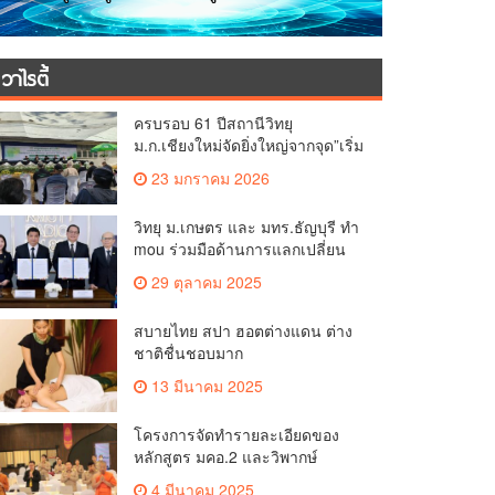
วาไรตี้
ครบรอบ 61 ปีสถานีวิทยุ
ม.ก.เชียงใหม่จัดยิ่งใหญ่จากจุด”เริ่ม
ต้นจากเสาไม้ไผ่ จนถึงวันที่มี
23 มกราคม 2026
KURplus ในวันนี้”
วิทยุ ม.เกษตร และ มทร.ธัญบุรี ทำ
mou ร่วมมือด้านการแลกเปลี่ยน
ข้อมูลข่าวสารเพื่อถ่ายทอดองค์
29 ตุลาคม 2025
ความรู้ดีๆสู่ประชาชนให้ครอบคลุม
สบายไทย สปา ฮอตต่างแดน ต่าง
ชาติชื่นชอบมาก
13 มีนาคม 2025
โครงการจัดทำรายละเอียดของ
หลักสูตร มคอ.2 และวิพากษ์
หลักสูตร (OBE.2)
4 มีนาคม 2025