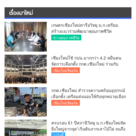
เรื่องมาใหม่
เกษตรเชียงใหม่หารือวิทยุ ม.ก.เตรียม
สร้างแนวร่วมพัฒนาคุณภาพชีวิต
เกษตรกร สื่อสารข้อมูลถูกต้องขับเคลื่อน
ข่าวคุณภาพชีวิต
นโยบายสัมฤทธิ์ผล
เชียงใหม่ใช้ กปน.มากกว่า 4.2 หมื่นคน
จัดการเลือกตั้ง กกต.เชียงใหม่ ร่วมกับ
นายอำเภอหางดง ตรวจความเรียบร้อย
เชียงใหม่รีพอร์ต
การมอบอุปกรณ์ บัตรเลือกตั้ง/ออกเสียง
กกต.เชียงใหม่ สำรวจความพร้อมอุปกรณ์
เลือกตั้ง เตรียมส่งมอบให้กับทุกหน่วยเลือก
ตั้งในวันพรุ่งนี้
เชียงใหม่รีพอร์ต
ครบรอบ 61 ปีสถานีวิทยุ ม.ก.เชียงใหม่จัด
ยิ่งใหญ่จากจุด”เริ่มต้นจากเสาไม้ไผ่ จนถึง
วันที่มี KURplus ในวันนี้”
วาไรตี้