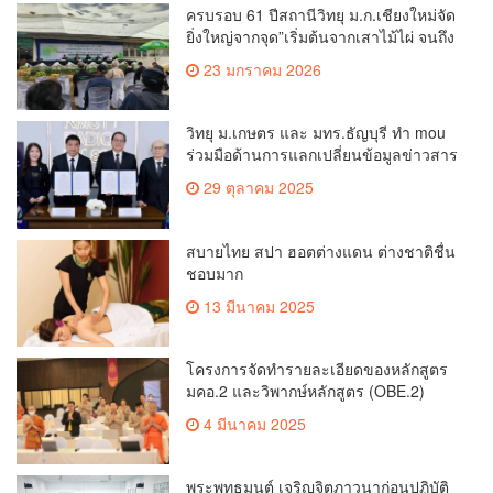
ครบรอบ 61 ปีสถานีวิทยุ ม.ก.เชียงใหม่จัด
ยิ่งใหญ่จากจุด”เริ่มต้นจากเสาไม้ไผ่ จนถึง
วันที่มี KURplus ในวันนี้”
23 มกราคม 2026
วิทยุ ม.เกษตร และ มทร.ธัญบุรี ทำ mou
ร่วมมือด้านการแลกเปลี่ยนข้อมูลข่าวสาร
เพื่อถ่ายทอดองค์ความรู้ดีๆสู่ประชาชนให้
29 ตุลาคม 2025
ครอบคลุม
สบายไทย สปา ฮอตต่างแดน ต่างชาติชื่น
ชอบมาก
13 มีนาคม 2025
โครงการจัดทำรายละเอียดของหลักสูตร
มคอ.2 และวิพากษ์หลักสูตร (OBE.2)
4 มีนาคม 2025
พระพุทธมนต์ เจริญจิตภาวนาก่อนปฏิบัติ