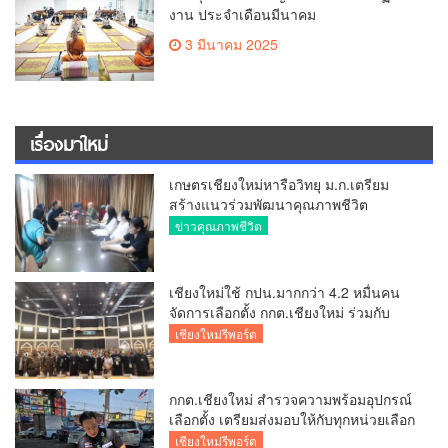
งาน ประจำเดือนมีนาคม
3 มีนาคม 2025
เรื่องมาใหม่
เกษตรเชียงใหม่หารือวิทยุ ม.ก.เตรียม
สร้างแนวร่วมพัฒนาคุณภาพชีวิต
เกษตรกร สื่อสารข้อมูลถูกต้องขับเคลื่อน
ข่าวคุณภาพชีวิต
นโยบายสัมฤทธิ์ผล
เชียงใหม่ใช้ กปน.มากกว่า 4.2 หมื่นคน
จัดการเลือกตั้ง กกต.เชียงใหม่ ร่วมกับ
นายอำเภอหางดง ตรวจความเรียบร้อย
เชียงใหม่รีพอร์ต
การมอบอุปกรณ์ บัตรเลือกตั้ง/ออกเสียง
กกต.เชียงใหม่ สำรวจความพร้อมอุปกรณ์
เลือกตั้ง เตรียมส่งมอบให้กับทุกหน่วยเลือก
ตั้งในวันพรุ่งนี้
เชียงใหม่รีพอร์ต