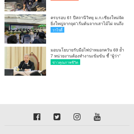
ครบรอบ 61 ปีสถานีวิทยุ ม.ก.เชียงใหม่จัด
ยิ่งใหญ่จากจุด”เริ่มต้นจากเสาไม้ไผ่ จนถึง
วันที่มี KURplus ในวันนี้”
วาไรตี้
มอบนโยบายรับมือไฟป่าหมอกควัน 69 ย้ำ
7 หน่วยงานต้องทำงานเข้มข้น ชี้ “ผู้ว่า”
คีย์แมนสำคัญทำปัญหาลด
ข่าวคุณภาพชีวิต