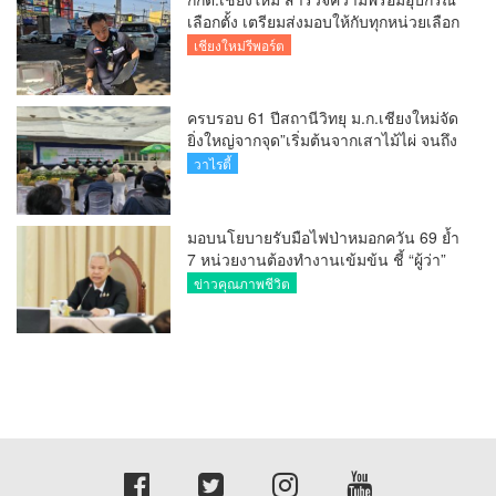
เลือกตั้ง เตรียมส่งมอบให้กับทุกหน่วยเลือก
ตั้งในวันพรุ่งนี้
เชียงใหม่รีพอร์ต
ครบรอบ 61 ปีสถานีวิทยุ ม.ก.เชียงใหม่จัด
ยิ่งใหญ่จากจุด”เริ่มต้นจากเสาไม้ไผ่ จนถึง
วันที่มี KURplus ในวันนี้”
วาไรตี้
มอบนโยบายรับมือไฟป่าหมอกควัน 69 ย้ำ
7 หน่วยงานต้องทำงานเข้มข้น ชี้ “ผู้ว่า”
คีย์แมนสำคัญทำปัญหาลด
ข่าวคุณภาพชีวิต