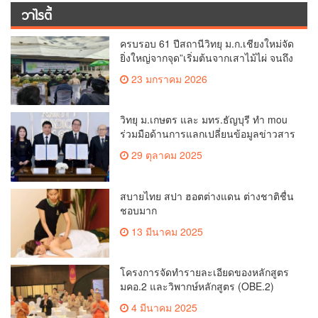
วาไรตี้
ครบรอบ 61 ปีสถานีวิทยุ ม.ก.เชียงใหม่จัด
ยิ่งใหญ่จากจุด”เริ่มต้นจากเสาไม้ไผ่ จนถึง
วันที่มี KURplus ในวันนี้”
23 มกราคม 2026
วิทยุ ม.เกษตร และ มทร.ธัญบุรี ทำ mou
ร่วมมือด้านการแลกเปลี่ยนข้อมูลข่าวสาร
เพื่อถ่ายทอดองค์ความรู้ดีๆสู่ประชาชนให้
29 ตุลาคม 2025
ครอบคลุม
สบายไทย สปา ฮอตต่างแดน ต่างชาติชื่น
ชอบมาก
13 มีนาคม 2025
โครงการจัดทำรายละเอียดของหลักสูตร
มคอ.2 และวิพากษ์หลักสูตร (OBE.2)
4 มีนาคม 2025