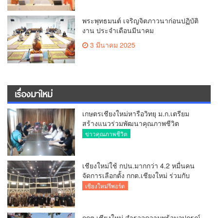
พระพุทธมนต์ เจริญจิตภาวนาก่อนปฏิบัติ
งาน ประจำเดือนมีนาคม
3 มีนาคม 2025
เรื่องมาใหม่
เกษตรเชียงใหม่หารือวิทยุ ม.ก.เตรียม
สร้างแนวร่วมพัฒนาคุณภาพชีวิต
เกษตรกร สื่อสารข้อมูลถูกต้องขับเคลื่อน
ข่าวคุณภาพชีวิต
นโยบายสัมฤทธิ์ผล
เชียงใหม่ใช้ กปน.มากกว่า 4.2 หมื่นคน
จัดการเลือกตั้ง กกต.เชียงใหม่ ร่วมกับ
นายอำเภอหางดง ตรวจความเรียบร้อย
เชียงใหม่รีพอร์ต
การมอบอุปกรณ์ บัตรเลือกตั้ง/ออกเสียง
กกต.เชียงใหม่ สำรวจความพร้อมอุปกรณ์