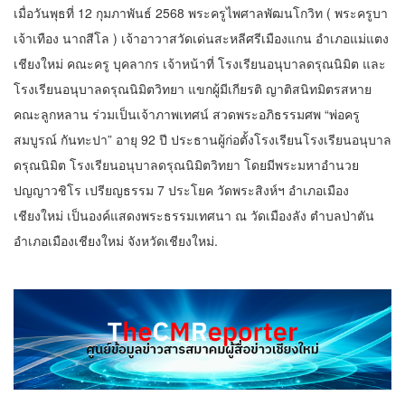
เมื่อวันพุธที่ 12 กุมภาพันธ์ 2568 พระครูไพศาลพัฒนโกวิท ( พระครูบา
เจ้าเทือง นาถสีโล ) เจ้าอาวาสวัดเด่นสะหลีศรีเมืองแกน อำเภอแม่แตง
เชียงใหม่ คณะครู บุคลากร เจ้าหน้าที่ โรงเรียนอนุบาลดรุณนิมิต และ
โรงเรียนอนุบาลดรุณนิมิตวิทยา แขกผู้มีเกียรติ ญาติสนิทมิตรสหาย
คณะลูกหลาน ร่วมเป็นเจ้าภาพเทศน์ สวดพระอภิธรรมศพ “พ่อครู
สมบูรณ์ กันทะปา” อายุ 92 ปี ประธานผู้ก่อตั้งโรงเรียนโรงเรียนอนุบาล
ดรุณนิมิต โรงเรียนอนุบาลดรุณนิมิตวิทยา โดยมีพระมหาอำนวย
ปญญาวชิโร เปรียญธรรม 7 ประโยค วัดพระสิงห์ฯ อำเภอเมือง
เชียงใหม่ เป็นองค์แสดงพระธรรมเทศนา ณ วัดเมืองลัง ตำบลป่าตัน
อำเภอเมืองเชียงใหม่ จังหวัดเชียงใหม่.