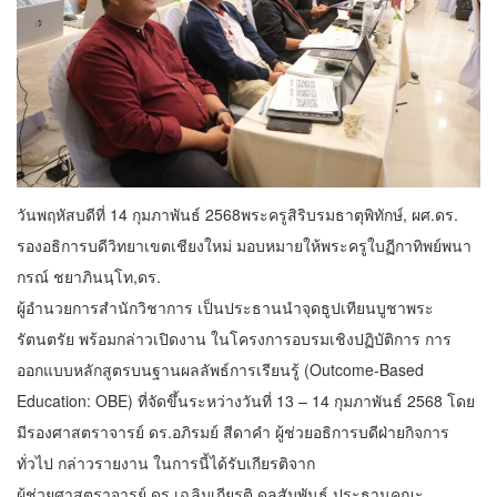
วันพฤหัสบดีที่ 14 กุมภาพันธ์ 2568พระครูสิริบรมธาตุพิทักษ์, ผศ.ดร.
รองอธิการบดีวิทยาเขตเชียงใหม่ มอบหมายให้พระครูใบฏีกาทิพย์พนา
กรณ์ ชยาภินนฺโท,ดร.
ผู้อำนวยการสำนักวิชาการ เป็นประธานนำจุดธูปเทียนบูชาพระ
รัตนตรัย พร้อมกล่าวเปิดงาน ในโครงการอบรมเชิงปฏิบัติการ การ
ออกแบบหลักสูตรบนฐานผลลัพธ์การเรียนรู้ (Outcome-Based
Education: OBE) ที่จัดขึ้นระหว่างวันที่ 13 – 14 กุมภาพันธ์ 2568 โดย
มีรองศาสตราจารย์ ดร.อภิรมย์ สีดาคำ ผู้ช่วยอธิการบดีฝ่ายกิจการ
ทั่วไป กล่าวรายงาน ในการนี้ได้รับเกียรติจาก
ผู้ช่วยศาสตราจารย์ ดร.เฉลิมเกียรติ ดุลสัมพันธ์ ประธานคณะ