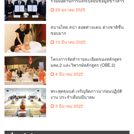
งาน ประจำเดือนมีนาคม
3 มีนาคม 2025
เรื่องมาใหม่
เกษตรเชียงใหม่หารือวิทยุ ม.ก.เตรียม
สร้างแนวร่วมพัฒนาคุณภาพชีวิต
เกษตรกร สื่อสารข้อมูลถูกต้องขับเคลื่อน
ข่าวคุณภาพชีวิต
นโยบายสัมฤทธิ์ผล
เชียงใหม่ใช้ กปน.มากกว่า 4.2 หมื่นคน
จัดการเลือกตั้ง กกต.เชียงใหม่ ร่วมกับ
นายอำเภอหางดง ตรวจความเรียบร้อย
เชียงใหม่รีพอร์ต
การมอบอุปกรณ์ บัตรเลือกตั้ง/ออกเสียง
กกต.เชียงใหม่ สำรวจความพร้อมอุปกรณ์
เลือกตั้ง เตรียมส่งมอบให้กับทุกหน่วยเลือก
ตั้งในวันพรุ่งนี้
เชียงใหม่รีพอร์ต