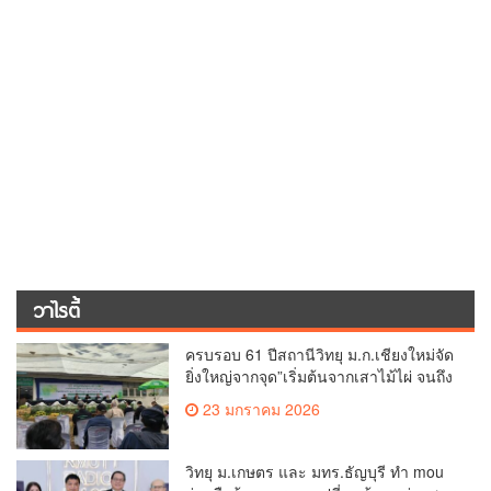
ครบรอบ 61 ปีสถานีวิทยุ ม.ก.เชียงใหม่จัด
ยิ่งใหญ่จากจุด”เริ่มต้นจากเสาไม้ไผ่ จนถึง
วันที่มี KURplus ในวันนี้”
23 มกราคม 2026
วิทยุ ม.เกษตร และ มทร.ธัญบุรี ทำ mou
ร่วมมือด้านการแลกเปลี่ยนข้อมูลข่าวสาร
เพื่อถ่ายทอดองค์ความรู้ดีๆสู่ประชาชนให้
29 ตุลาคม 2025
ครอบคลุม
สบายไทย สปา ฮอตต่างแดน ต่างชาติชื่น
ชอบมาก
13 มีนาคม 2025
โครงการจัดทำรายละเอียดของหลักสูตร
มคอ.2 และวิพากษ์หลักสูตร (OBE.2)
4 มีนาคม 2025
พระพุทธมนต์ เจริญจิตภาวนาก่อนปฏิบัติ