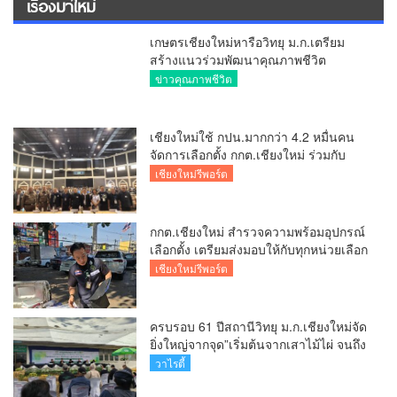
ครบรอบ 61 ปีสถานีวิทยุ ม.ก.เชียงใหม่จัด
ยิ่งใหญ่จากจุด”เริ่มต้นจากเสาไม้ไผ่ จนถึง
วันที่มี KURplus ในวันนี้”
วาไรตี้
มอบนโยบายรับมือไฟป่าหมอกควัน 69 ย้ำ
7 หน่วยงานต้องทำงานเข้มข้น ชี้ “ผู้ว่า”
คีย์แมนสำคัญทำปัญหาลด
ข่าวคุณภาพชีวิต