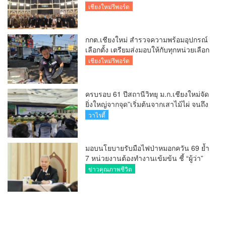
นายอำเภอหางดง ตรวจความเรียบร้อย
เชียงใหม่รีพอร์ต
การมอบอุปกรณ์ บัตรเลือกตั้ง/ออกเสียง
กกต.เชียงใหม่ สำรวจความพร้อมอุปกรณ์
เลือกตั้ง เตรียมส่งมอบให้กับทุกหน่วยเลือก
ตั้งในวันพรุ่งนี้
เชียงใหม่รีพอร์ต
ครบรอบ 61 ปีสถานีวิทยุ ม.ก.เชียงใหม่จัด
ยิ่งใหญ่จากจุด”เริ่มต้นจากเสาไม้ไผ่ จนถึง
วันที่มี KURplus ในวันนี้”
วาไรตี้
มอบนโยบายรับมือไฟป่าหมอกควัน 69 ย้ำ
7 หน่วยงานต้องทำงานเข้มข้น ชี้ “ผู้ว่า”
คีย์แมนสำคัญทำปัญหาลด
ข่าวคุณภาพชีวิต