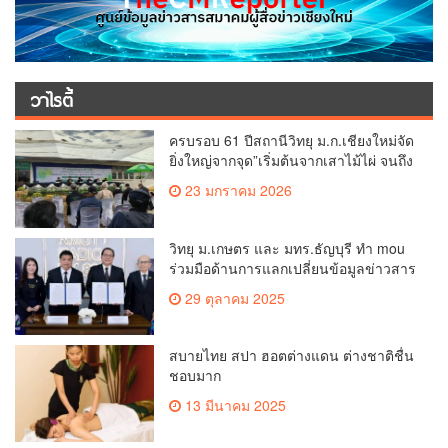
วาไรตี้
ครบรอบ 61 ปีสถานีวิทยุ ม.ก.เชียงใหม่จัด
ยิ่งใหญ่จากจุด”เริ่มต้นจากเสาไม้ไผ่ จนถึง
วันที่มี KURplus ในวันนี้”
23 มกราคม 2026
วิทยุ ม.เกษตร และ มทร.ธัญบุรี ทำ mou
ร่วมมือด้านการแลกเปลี่ยนข้อมูลข่าวสาร
เพื่อถ่ายทอดองค์ความรู้ดีๆสู่ประชาชนให้
29 ตุลาคม 2025
ครอบคลุม
สบายไทย สปา ฮอตต่างแดน ต่างชาติชื่น
ชอบมาก
13 มีนาคม 2025