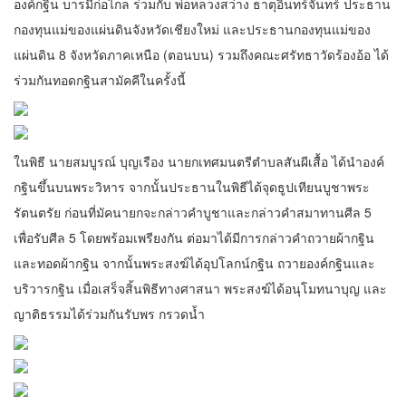
องค์กฐิน บารมีก่อไกล ร่วมกับ พ่อหลวงสว่าง ธาตุอินทร์จันทร์ ประธาน
กองทุนแม่ของแผ่นดินจังหวัดเชียงใหม่ และประธานกองทุนแม่ของ
แผ่นดิน 8 จังหวัดภาคเหนือ (ตอนบน) รวมถึงคณะศรัทธาวัดร้องอ้อ ได้
ร่วมกันทอดกฐินสามัคคีในครั้งนี้
ในพิธี นายสมบูรณ์ บุญเรือง นายกเทศมนตรีตำบลสันผีเสื้อ ได้นำองค์
กฐินขึ้นบนพระวิหาร จากนั้นประธานในพิธีได้จุดธูปเทียนบูชาพระ
รัตนตรัย ก่อนที่มัคนายกจะกล่าวคำบูชาและกล่าวคำสมาทานศีล 5
เพื่อรับศีล 5 โดยพร้อมเพรียงกัน ต่อมาได้มีการกล่าวคำถวายผ้ากฐิน
และทอดผ้ากฐิน จากนั้นพระสงฆ์ได้อุปโลกน์กฐิน ถวายองค์กฐินและ
บริวารกฐิน เมื่อเสร็จสิ้นพิธีทางศาสนา พระสงฆ์ได้อนุโมทนาบุญ และ
ญาติธรรมได้ร่วมกันรับพร กรวดน้ำ