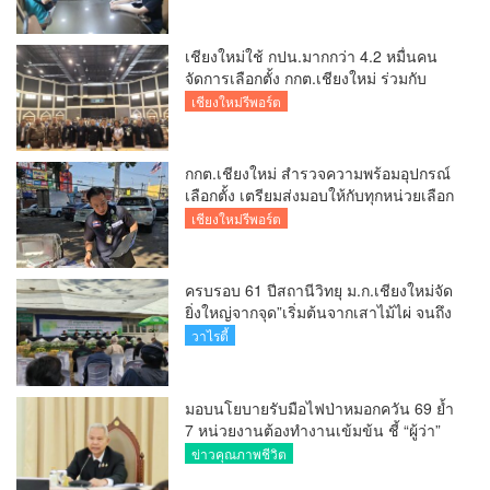
นโยบายสัมฤทธิ์ผล
เชียงใหม่ใช้ กปน.มากกว่า 4.2 หมื่นคน
จัดการเลือกตั้ง กกต.เชียงใหม่ ร่วมกับ
นายอำเภอหางดง ตรวจความเรียบร้อย
เชียงใหม่รีพอร์ต
การมอบอุปกรณ์ บัตรเลือกตั้ง/ออกเสียง
กกต.เชียงใหม่ สำรวจความพร้อมอุปกรณ์
เลือกตั้ง เตรียมส่งมอบให้กับทุกหน่วยเลือก
ตั้งในวันพรุ่งนี้
เชียงใหม่รีพอร์ต
ครบรอบ 61 ปีสถานีวิทยุ ม.ก.เชียงใหม่จัด
ยิ่งใหญ่จากจุด”เริ่มต้นจากเสาไม้ไผ่ จนถึง
วันที่มี KURplus ในวันนี้”
วาไรตี้
มอบนโยบายรับมือไฟป่าหมอกควัน 69 ย้ำ
7 หน่วยงานต้องทำงานเข้มข้น ชี้ “ผู้ว่า”
คีย์แมนสำคัญทำปัญหาลด
ข่าวคุณภาพชีวิต