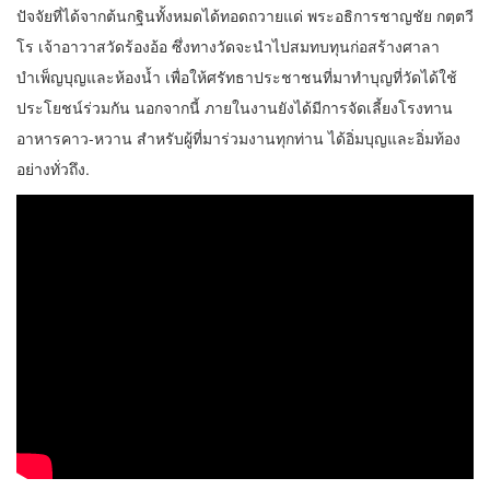
ปัจจัยที่ได้จากต้นกฐินทั้งหมดได้ทอดถวายแด่ พระอธิการชาญชัย กตฺตวี
โร เจ้าอาวาสวัดร้องอ้อ ซึ่งทางวัดจะนำไปสมทบทุนก่อสร้างศาลา
บำเพ็ญบุญและห้องน้ำ เพื่อให้ศรัทธาประชาชนที่มาทำบุญที่วัดได้ใช้
ประโยชน์ร่วมกัน นอกจากนี้ ภายในงานยังได้มีการจัดเลี้ยงโรงทาน
อาหารคาว-หวาน สำหรับผู้ที่มาร่วมงานทุกท่าน ได้อิ่มบุญและอิ่มท้อง
อย่างทั่วถึง.