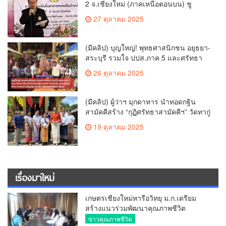
2 จ.เชียงใหม่ (ภาคเหนือตอนบน) ชู
นโยบาย ปลดหนี้ สร้างรายได้ ตั้งกองทุน
27 ตุลาคม 2025
เกษตรกร สร้างสวัสดิการ-อาชีพที่มั่นคง
ให้ประชาชน นำกฎหมายบังคับใช้ และ
เผาทำลายยาเสพติดทิ้งทันทีหากจับได้
(มีคลิป) บุญใหญ่! พุทธศาสนิกชน อยุธยา-
สระบุรี รวมใจ ปปส.ภาค 5 และศรัทธา
เชียงใหม่ ทอดกฐินสามัคคี วัดร้องอ้อ
26 ตุลาคม 2025
(มีคลิป) ผู้ว่าฯ มุกดาหาร นำทอดกฐิน
สามัคคีสร้าง “กุฏิศรัทธาสามัคคีฯ” วัดทากู่
แก้วลำพูน ยอดปัจจัย 5 แสนกว่าบาท
19 ตุลาคม 2025
เรื่องมาใหม่
เกษตรเชียงใหม่หารือวิทยุ ม.ก.เตรียม
สร้างแนวร่วมพัฒนาคุณภาพชีวิต
เกษตรกร สื่อสารข้อมูลถูกต้องขับเคลื่อน
ข่าวคุณภาพชีวิต