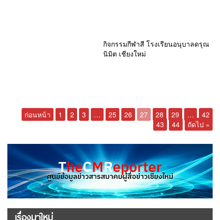
กิจกรรมกีฬาสี โรงเรียนอนุบาลดรุณ
นิมิต เชียงใหม่
ก่อนหน้า
1
2
3
…
25
26
27
28
29
…
42
43
44
ถัดไป »
เรื่องมาใหม่