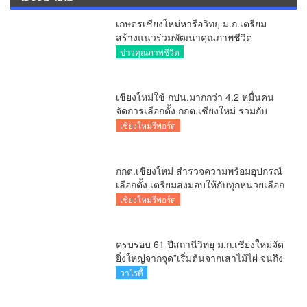
เกษตรเชียงใหม่หารือวิทยุ ม.ก.เตรียม
สร้างแนวร่วมพัฒนาคุณภาพชีวิต
เกษตรกร สื่อสารข้อมูลถูกต้องขับเคลื่อน
ข่าวคุณภาพชีวิต
นโยบายสัมฤทธิ์ผล
เชียงใหม่ใช้ กปน.มากกว่า 4.2 หมื่นคน
จัดการเลือกตั้ง กกต.เชียงใหม่ ร่วมกับ
นายอำเภอหางดง ตรวจความเรียบร้อย
เชียงใหม่รีพอร์ต
การมอบอุปกรณ์ บัตรเลือกตั้ง/ออกเสียง
กกต.เชียงใหม่ สำรวจความพร้อมอุปกรณ์
เลือกตั้ง เตรียมส่งมอบให้กับทุกหน่วยเลือก
ตั้งในวันพรุ่งนี้
เชียงใหม่รีพอร์ต
ครบรอบ 61 ปีสถานีวิทยุ ม.ก.เชียงใหม่จัด
ยิ่งใหญ่จากจุด”เริ่มต้นจากเสาไม้ไผ่ จนถึง
วันที่มี KURplus ในวันนี้”
วาไรตี้