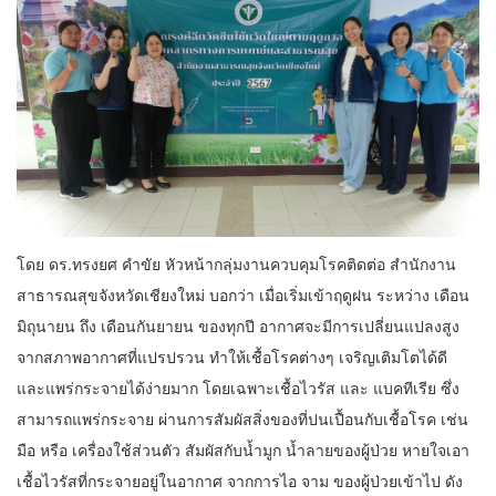
โดย ดร.ทรงยศ คำขัย หัวหน้ากลุ่มงานควบคุมโรคติดต่อ สำนักงาน
สาธารณสุขจังหวัดเชียงใหม่ บอกว่า เมื่อเริ่มเข้าฤดูฝน ระหว่าง เดือน
มิถุนายน ถึง เดือนกันยายน ของทุกปี อากาศจะมีการเปลี่ยนแปลงสูง
จากสภาพอากาศที่แปรปรวน ทำให้เชื้อโรคต่างๆ เจริญเติมโตได้ดี
และแพร่กระจายได้ง่ายมาก โดยเฉพาะเชื้อไวรัส และ แบคทีเรีย ซึ่ง
สามารถแพร่กระจาย ผ่านการสัมผัสสิ่งของที่ปนเปื้อนกับเชื้อโรค เช่น
มือ หรือ เครื่องใช้ส่วนตัว สัมผัสกับน้ำมูก น้ำลายของผู้ป่วย หายใจเอา
เชื้อไวรัสที่กระจายอยู่ในอากาศ จากการไอ จาม ของผู้ป่วยเข้าไป ดัง