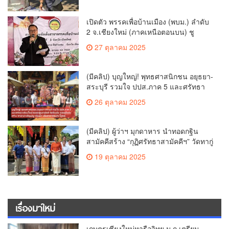
เปิดตัว พรรคเพื่อบ้านเมือง (พบม.) ลำดับ
2 จ.เชียงใหม่ (ภาคเหนือตอนบน) ชู
นโยบาย ปลดหนี้ สร้างรายได้ ตั้งกองทุน
27 ตุลาคม 2025
เกษตรกร สร้างสวัสดิการ-อาชีพที่มั่นคง
ให้ประชาชน นำกฎหมายบังคับใช้ และ
เผาทำลายยาเสพติดทิ้งทันทีหากจับได้
(มีคลิป) บุญใหญ่! พุทธศาสนิกชน อยุธยา-
สระบุรี รวมใจ ปปส.ภาค 5 และศรัทธา
เชียงใหม่ ทอดกฐินสามัคคี วัดร้องอ้อ
26 ตุลาคม 2025
(มีคลิป) ผู้ว่าฯ มุกดาหาร นำทอดกฐิน
สามัคคีสร้าง “กุฏิศรัทธาสามัคคีฯ” วัดทากู่
แก้วลำพูน ยอดปัจจัย 5 แสนกว่าบาท
19 ตุลาคม 2025
เรื่องมาใหม่
เกษตรเชียงใหม่หารือวิทยุ ม.ก.เตรียม