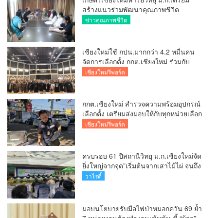
สร้างแนวร่วมพัฒนาคุณภาพชีวิต
เกษตรกร สื่อสารข้อมูลถูกต้องขับเคลื่อน
ข่าวคุณภาพชีวิต
นโยบายสัมฤทธิ์ผล
เชียงใหม่ใช้ กปน.มากกว่า 4.2 หมื่นคน
จัดการเลือกตั้ง กกต.เชียงใหม่ ร่วมกับ
นายอำเภอหางดง ตรวจความเรียบร้อย
เชียงใหม่รีพอร์ต
การมอบอุปกรณ์ บัตรเลือกตั้ง/ออกเสียง
กกต.เชียงใหม่ สำรวจความพร้อมอุปกรณ์
เลือกตั้ง เตรียมส่งมอบให้กับทุกหน่วยเลือก
ตั้งในวันพรุ่งนี้
เชียงใหม่รีพอร์ต
ครบรอบ 61 ปีสถานีวิทยุ ม.ก.เชียงใหม่จัด
ยิ่งใหญ่จากจุด”เริ่มต้นจากเสาไม้ไผ่ จนถึง
วันที่มี KURplus ในวันนี้”
วาไรตี้
มอบนโยบายรับมือไฟป่าหมอกควัน 69 ย้ำ
7 หน่วยงานต้องทำงานเข้มข้น ชี้ “ผู้ว่า”