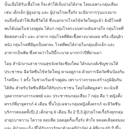
นั้นเมื่อได้รับเชื้อโรค ก็จะทำให้เจ็บป่วยได้ง่าย โดยเฉพาะกลุ่มเสี่ยง
เช่น เด็กเล็ก ผู้สูงอายุ และ ผู้ป่วยโรคเรื้อรัง จะมีอาการรุนแรงมาก
จนถึงขั้นทำให้เสียชีวิตได้ ซึ่งนอกจากโรคไข้หวัดใหญ่แล้ว ยังมีโรคที่
พบได้บ่อยในช่วงฤดูฝน ได้แก่ กลุ่มโรคระบบทางเดินหายใจ กลุ่มโรคที่
ติดต่อทางน้ำ และ อาหาร กลุ่มโรคที่ติดเชื้อทางบาดแผล หรือ เยื่อบุผิว
หนัง กลุ่มโรคที่มียุงเป็นพาหะ โรคที่พบได้ง่ายในกลุ่มเด็กเล็ก และ
อาหารเป็นพิษ ซึ่งคาดว่าในปีนี้ระบาด มากกว่าปีที่ผ่านมา
โดย สำนักงานสาธารณสุขจังหวัดเชียงใหม่ ได้รณรงค์เชิญชวนให้
ประชาชน ฉีดวัคซีนไข้หวัดใหญ่ ตามฤดูกาล ด้วยการฉีดวัคซีนป้องกัน
โรคปีละ 1 ครั้ง ในช่วงเริ่มเข้าฤดูฝน เพราะร่างกายจะสร้างภูมิคุ้มกัน
ได้ทัน สำหรับวัคซีนที่ฉีดให้กับประชาชน โดยไม่คิดมูลค่า จะเน้นที่
บุคลากรทางการแพทย์ และ ประชาชนกลุ่มเสี่ยง 7 กลุ่ม คือ 1.หญิงตั้ง
ครรภ์ที่อายุครรภ์ 4 เดือน ขึ้นไป(เฉพาะกลุ่มหญิงตั้งครรภ์ จะมีวัคซีน
บริการตลอดทั้งปี),2.เด็กอายุ 6 เดือน ถึง 2 ปี,3.ผู้ป่วยโรคเรื้อรังทุกกลุ่ม
อายุ(เบาหวาน ไตวาย หอบหืด ปอดอุดกั้นเรื้อรัง หัวใจ หลอดเลือดสมอง
และ ผู้ป่วยมะเร็ง ที่ได้รับการรักษาด้วยเคมีบำบัด),4.ผู้ที่อายุ 65 ปี ขึ้น