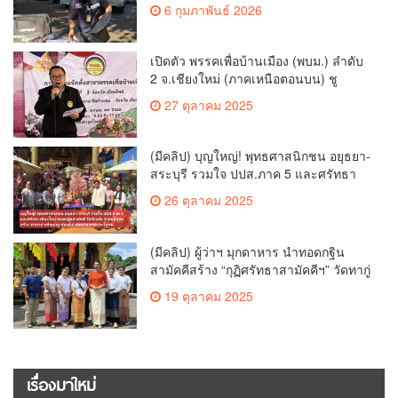
ตั้งในวันพรุ่งนี้
6 กุมภาพันธ์ 2026
เปิดตัว พรรคเพื่อบ้านเมือง (พบม.) ลำดับ
2 จ.เชียงใหม่ (ภาคเหนือตอนบน) ชู
นโยบาย ปลดหนี้ สร้างรายได้ ตั้งกองทุน
27 ตุลาคม 2025
เกษตรกร สร้างสวัสดิการ-อาชีพที่มั่นคง
ให้ประชาชน นำกฎหมายบังคับใช้ และ
เผาทำลายยาเสพติดทิ้งทันทีหากจับได้
(มีคลิป) บุญใหญ่! พุทธศาสนิกชน อยุธยา-
สระบุรี รวมใจ ปปส.ภาค 5 และศรัทธา
เชียงใหม่ ทอดกฐินสามัคคี วัดร้องอ้อ
26 ตุลาคม 2025
(มีคลิป) ผู้ว่าฯ มุกดาหาร นำทอดกฐิน
สามัคคีสร้าง “กุฏิศรัทธาสามัคคีฯ” วัดทากู่
แก้วลำพูน ยอดปัจจัย 5 แสนกว่าบาท
19 ตุลาคม 2025
เรื่องมาใหม่