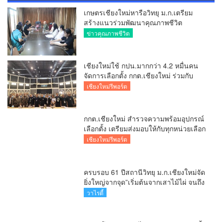
เกษตรเชียงใหม่หารือวิทยุ ม.ก.เตรียม
สร้างแนวร่วมพัฒนาคุณภาพชีวิต
เกษตรกร สื่อสารข้อมูลถูกต้องขับเคลื่อน
ข่าวคุณภาพชีวิต
นโยบายสัมฤทธิ์ผล
เชียงใหม่ใช้ กปน.มากกว่า 4.2 หมื่นคน
จัดการเลือกตั้ง กกต.เชียงใหม่ ร่วมกับ
นายอำเภอหางดง ตรวจความเรียบร้อย
เชียงใหม่รีพอร์ต
การมอบอุปกรณ์ บัตรเลือกตั้ง/ออกเสียง
กกต.เชียงใหม่ สำรวจความพร้อมอุปกรณ์
เลือกตั้ง เตรียมส่งมอบให้กับทุกหน่วยเลือก
ตั้งในวันพรุ่งนี้
เชียงใหม่รีพอร์ต
ครบรอบ 61 ปีสถานีวิทยุ ม.ก.เชียงใหม่จัด
ยิ่งใหญ่จากจุด”เริ่มต้นจากเสาไม้ไผ่ จนถึง
วันที่มี KURplus ในวันนี้”
วาไรตี้