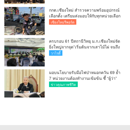
กกต.เชียงใหม่ สำรวจความพร้อมอุปกรณ์
เลือกตั้ง เตรียมส่งมอบให้กับทุกหน่วยเลือก
ตั้งในวันพรุ่งนี้
เชียงใหม่รีพอร์ต
ครบรอบ 61 ปีสถานีวิทยุ ม.ก.เชียงใหม่จัด
ยิ่งใหญ่จากจุด”เริ่มต้นจากเสาไม้ไผ่ จนถึง
วันที่มี KURplus ในวันนี้”
วาไรตี้
มอบนโยบายรับมือไฟป่าหมอกควัน 69 ย้ำ
7 หน่วยงานต้องทำงานเข้มข้น ชี้ “ผู้ว่า”
คีย์แมนสำคัญทำปัญหาลด
ข่าวคุณภาพชีวิต