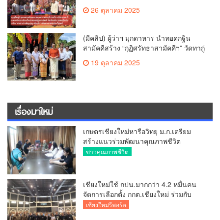
เชียงใหม่ ทอดกฐินสามัคคี วัดร้องอ้อ
26 ตุลาคม 2025
(มีคลิป) ผู้ว่าฯ มุกดาหาร นำทอดกฐิน
สามัคคีสร้าง “กุฏิศรัทธาสามัคคีฯ” วัดทากู่
แก้วลำพูน ยอดปัจจัย 5 แสนกว่าบาท
19 ตุลาคม 2025
เรื่องมาใหม่
เกษตรเชียงใหม่หารือวิทยุ ม.ก.เตรียม
สร้างแนวร่วมพัฒนาคุณภาพชีวิต
เกษตรกร สื่อสารข้อมูลถูกต้องขับเคลื่อน
ข่าวคุณภาพชีวิต
นโยบายสัมฤทธิ์ผล
เชียงใหม่ใช้ กปน.มากกว่า 4.2 หมื่นคน
จัดการเลือกตั้ง กกต.เชียงใหม่ ร่วมกับ
นายอำเภอหางดง ตรวจความเรียบร้อย
เชียงใหม่รีพอร์ต
การมอบอุปกรณ์ บัตรเลือกตั้ง/ออกเสียง