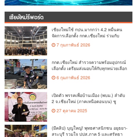
เชียงใหม่รีพอร์ต
เชียงใหม่ใช้ กปน.มากกว่า 4.2 หมื่นคน
จัดการเลือกตั้ง กกต.เชียงใหม่ ร่วมกับ
นายอำเภอหางดง ตรวจความเรียบร้อย
7 กุมภาพันธ์ 2026
การมอบอุปกรณ์ บัตรเลือกตั้ง/ออกเสียง
กกต.เชียงใหม่ สำรวจความพร้อมอุปกรณ์
เลือกตั้ง เตรียมส่งมอบให้กับทุกหน่วยเลือก
ตั้งในวันพรุ่งนี้
6 กุมภาพันธ์ 2026
เปิดตัว พรรคเพื่อบ้านเมือง (พบม.) ลำดับ
2 จ.เชียงใหม่ (ภาคเหนือตอนบน) ชู
นโยบาย ปลดหนี้ สร้างรายได้ ตั้งกองทุน
27 ตุลาคม 2025
เกษตรกร สร้างสวัสดิการ-อาชีพที่มั่นคง
ให้ประชาชน นำกฎหมายบังคับใช้ และ
เผาทำลายยาเสพติดทิ้งทันทีหากจับได้
(มีคลิป) บุญใหญ่! พุทธศาสนิกชน อยุธยา-
สระบุรี รวมใจ ปปส.ภาค 5 และศรัทธา