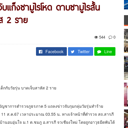
ับแก็งซามูไรโหด ดาบซามูไรสั้น
ัส 2 ราย
544
0
Facebook
Twitter
Line
็กกับวัยรุ่น บาดเจ็บสาหัส 2 ราย
ู้บัญชาการตำรวจภูธรภาค 5 แถลงข่าวจับกุมกลุ่มวัยรุ่นทำร้าย
นที่ 11 ส.ค.67 เวลาประมาณ 03.55 น. ทางเจ้าหน้าที่ตำรวจ สถ.สารภี
ก.บ้านอบอุ่นใจ ม.1 ต.ชมภู อ.สารภี จวเชียงใหม่ โดยถูกอาวุธมีดพันได้