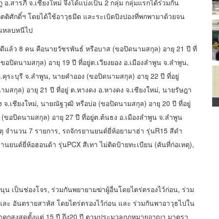
.สารภี จ.เชียงใหม่ จึงได้แบ่งเป็น 2 กลุ่ม กลุ่มแรกได้ร่วมกัน
ิตติศักดิ์ฯ โดยได้ใช้อาวุธมีด และระเบิดปิงปองที่พกพามาด้วยจน
่อนหลบหนีไป
้ว 8 คน คือนายวัชรพันธ์ หรือบาส (ขอปิดนามสกุล) อายุ 21 ปี ที่
อปิดนามสกุล) อายุ 19 ปี ที่อยู่ต.เวียงยอง อ.เมืองลำพูน จ.ลำพูน,
คุระบุรี จ.ลำพูน, นายคำออง (ขอปิดนามสกุล) อายุ 22 ปี ที่อยู่
สกุล) อายุ 21 ปี ที่อยู่ ต.หางดง อ.หางดง จ.เชียงใหม่, นายรัษฎา
 จ.เชียงใหม่, นายณัฐวุฒิ หรือบ่อ (ขอปิดนามสกุล) อายุ 20 ปี ที่อยู่
ขอปิดนามสกุล) อายุ 27 ปี ที่อยู่ต.ต้นธง อ.เมืองลำพูน จ.ลำพูน
หตุ จำนวน 7 รายการ, รถจักรยานยนต์ยี่ห้อยามาฮ่า รุ่นR15 สีดำ
ยนต์ยี่ห้อฮอนด้า รุ่นPCX สีเทา ไม่ติดป้ายทะเบียน (คันที่ก่อเหตุ),
น เป็นช่องโจร, ร่วมกันพยายามฆ่าผู้อื่นโดยไตร่ตรองไว้ก่อน, ร่วม
าย และ อันตรายสาหัส โดยไตร่ตรองไว้ก่อน และ ร่วมกันพาอาวุธไปใน
ำคุกสูงสุดตั้งแต่ 15 ปี ถึง20 ปี ตามประมวลกฎหมายอาญา มาตรา