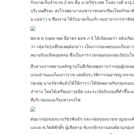
รับบาดเจ็บจำนวน 2 คน คือ นายวัชระพล โนทะวงศ์ อายุ 20 
บริเวณศีรษะ ส่งโรงพยาบาลมหาราชนครเชียงใหม่รักษาตัด และ
อ.แม่ลาว จ.ชียงราย ได้รับบาดเจ็บบริเวณขาอาการสาหัส
พล.ต ท กฤตธาพล ยี่สาคร ผบช ภ 5 ได้เปิดเผยว่า หลังเกิดเ
ว่า กลุ่มวัยรุ่นที่ก่อเหตุดังกล่าว เป็นการก่อเหตุของแก๊งเย
หมายกับแก๊งดอยหล่อ ซึ่งเป็นการรวมกลุ่มของกลุ่มวัยรุ่นใ
สืบสวนจากพยานหลักฐานในที่เกิดเหตุทราบว่ากลุ่มผู้ก่อเห
แกนนำของแก็งเยาวราช เคยมีประวัติการก่ออาชญากรรมมาก
ก่อเหตุ นายวัชรพันธ์ๆได้ให้การว่าได้นัดหมายกับกลุ่มข
ลำปาง โดยได้เตรียมอาวุธมีด และระเบิดปิงปองที่ทำขึ้นเ
ที่บริเวณถนนเรียบทางรถไฟ
ต่อมากลุ่มของนายวัชรพันธ์ๆ และกลุ่มของนายชาญณรงค์ฯ
และด.ช.กิตติศักดิ์ๆ ผู้เสียหาย ขับรถจักรยานยนต์ผ่านกลุ่