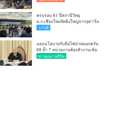
ครบรอบ 61 ปีสถานีวิทยุ
ม.ก.เชียงใหม่จัดยิ่งใหญ่จากจุด”เริ่ม
ต้นจากเสาไม้ไผ่ จนถึงวันที่มี
วาไรตี้
KURplus ในวันนี้”
มอบนโยบายรับมือไฟป่าหมอกควัน
69 ย้ำ 7 หน่วยงานต้องทำงานเข้ม
ข้น ชี้ “ผู้ว่า” คีย์แมนสำคัญทำ
ข่าวคุณภาพชีวิต
ปัญหาลด