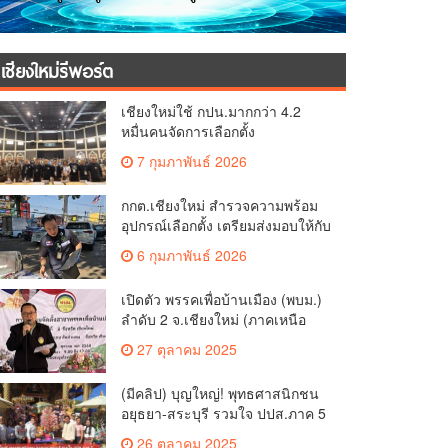
เชียงใหม่รีพอร์ต
เชียงใหม่ใช้ กปน.มากกว่า 4.2
หมื่นคนจัดการเลือกตั้ง
กกต.เชียงใหม่ ร่วมกับ นายอำเภอ
7 กุมภาพันธ์ 2026
หางดง ตรวจความเรียบร้อย การ
มอบอุปกรณ์ บัตรเลือกตั้ง/ออกเสียง
กกต.เชียงใหม่ สำรวจความพร้อม
อุปกรณ์เลือกตั้ง เตรียมส่งมอบให้กับ
ทุกหน่วยเลือกตั้งในวันพรุ่งนี้
6 กุมภาพันธ์ 2026
เปิดตัว พรรคเพื่อบ้านเมือง (พบม.)
ลำดับ 2 จ.เชียงใหม่ (ภาคเหนือ
ตอนบน) ชูนโยบาย ปลดหนี้ สร้าง
27 ตุลาคม 2025
รายได้ ตั้งกองทุนเกษตรกร สร้าง
สวัสดิการ-อาชีพที่มั่นคงให้
(มีคลิป) บุญใหญ่! พุทธศาสนิกชน
ประชาชน นำกฎหมายบังคับใช้
อยุธยา-สระบุรี รวมใจ ปปส.ภาค 5
และเผาทำลายยาเสพติดทิ้งทันที
และศรัทธาเชียงใหม่ ทอดกฐิน
หากจับได้
26 ตุลาคม 2025