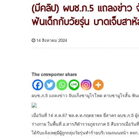
(มีคลิป) ผบช.ภ.5 แถลงข่าว จ
ฟันเด็กกับวัยรุ่น บาดเจ็บสาห
14 สิงหาคม 2024
The cmreporter share
ผบช.ภ.5 แถลงข่าว จับแก็งซามูไรโหด ดาบซามูไรสั้น ฟันเด
เมื่อวันที่ 14 ส.ค.67 พล.ต.ท.กฤตธาพล ยี่สาคร ผบช.ภ.5 ผ
ร่างกาย ในพื้นที่ อ.สารภีตำรวจภูธรภาค 5 สืบจากเมื่อวั
ได้รับแจ้งเหตุมีผู้ถูกกลุ่มวัยรุ่นทำร้ายบริเวณถนนหน้า หจ