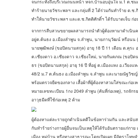
จนกระทั่งถึงบริเวณถนนหน้า หจก.บ้านอบอุ่นใจ ม.1 ต.ชมภู อ
ทำร้ายนายวัชระพลฯ และกลุ่มที่ 2 ได้ร่วมกันทำร้าย ด.ช.ก
ทำให้นายวัชระพลฯ และด.ช.กิตติศักดิ์ฯ ได้รับบาดเจ็บ ก
จากการสืบสวนขยายผลสามารถนำตัวผู้ต้องหามาดำเนินคดีแล
อยู่ต.ต้นธง อ.เมืองลำพูน จ.ลำพูน, นายภานุวัฒน์ หรือนน (ข
นายพุฒิพงษ์ (ขอปิดนามสกุล) อายุ 18 ปี 11 เดือน ต.คุระ อ.
ต.เชียงดาว อ.เชียงดาว จ.เชียงใหม่, นายกันตภณ (ขอปิดนาม
ธร (ขอปิดนามสกุล) อายุ 16 ปี ที่อยู่ ต.เมืองแหง อ.เวียงแหง
48/2 ม.7 ต.ต้นธง อ.เมืองลำพูน จ.ลำพูน และนายณัฐวิชญ์ (
พร้อมตรวจยืดของกลาง เสื้อผ้าที่ผู้ต้องหาสวมใส่ขณะก่อเ
หมายเลขทะเบียน 1กง 2049 ลำพูน (คันที่ก่อเหตุ), รถจักรยาน
อาวุธมีดที่ใช้ก่อเหตุ 2 ด้าม
ผู้ต้องหาแต่ละรายถูกดำเนินคดีในข้อหาร่วมกัน และสนับสนุ
กันทำร้ายร่างกายผู้อื่นจนเป็นเหตุให้ได้รับอันตรายแก่ก
เมือง หมู่บ้าน หรือทางสาธารณะโดยเปิดเผย มีอัตราโทษจ