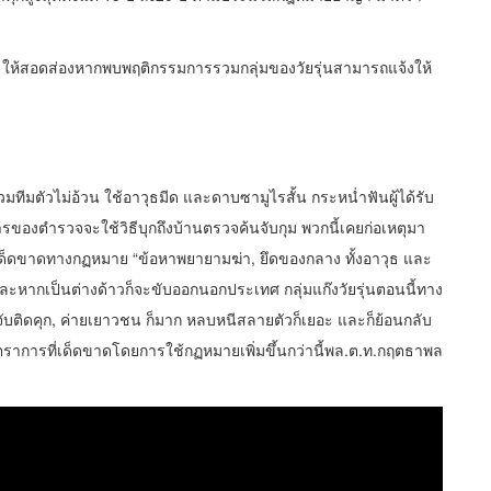
ให้สอดส่องหากพบพฤติกรรมการรวมกลุ่มของวัยรุ่นสามารถแจ้งให้
ุนร่วมทีมตัวไม่อ้วน ใช้อาวุธมีด และดาบซามูไรสั้น กระหน่ำฟันผู้ได้รับ
ของตำรวจจะใช้วิธีบุกถึงบ้านตรวจค้นจับกุม พวกนี้เคยก่อเหตุมา
ด็ดขาดทางกฏหมาย “ข้อหาพยายามฆ่า, ยึดของกลาง ทั้งอาวุธ และ
ากเป็นต่างด้าวก็จะขับออกนอกประเทศ กลุ่มแก๊งวัยรุ่นตอนนี้ทาง
กจับติดคุก, ค่ายเยาวชน ก็มาก หลบหนีสลายตัวก็เยอะ และก็ย้อนกลับ
าตราการที่เด็ดขาดโดยการใช้กฏหมายเพิ่มขึ้นกว่านี้พล.ต.ท.กฤตธาพล