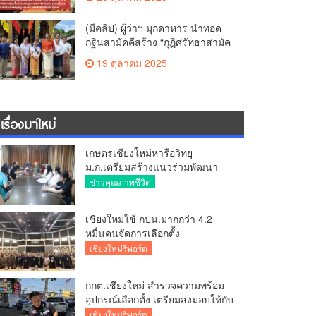
สามัคคี วัดร้องอ้อ
(มีคลิป) ผู้ว่าฯ มุกดาหาร นำทอด
กฐินสามัคคีสร้าง “กุฏิศรัทธาสามัค
คีฯ” วัดทากู่แก้วลำพูน ยอดปัจจัย 5
19 ตุลาคม 2025
แสนกว่าบาท
เรื่องมาใหม่
เกษตรเชียงใหม่หารือวิทยุ
ม.ก.เตรียมสร้างแนวร่วมพัฒนา
คุณภาพชีวิตเกษตรกร สื่อสาร
ข่าวคุณภาพชีวิต
ข้อมูลถูกต้องขับเคลื่อนนโยบาย
สัมฤทธิ์ผล
เชียงใหม่ใช้ กปน.มากกว่า 4.2
หมื่นคนจัดการเลือกตั้ง
กกต.เชียงใหม่ ร่วมกับ นายอำเภอ
เชียงใหม่รีพอร์ต
หางดง ตรวจความเรียบร้อย การ
มอบอุปกรณ์ บัตรเลือกตั้ง/ออกเสียง
กกต.เชียงใหม่ สำรวจความพร้อม
อุปกรณ์เลือกตั้ง เตรียมส่งมอบให้กับ
ทุกหน่วยเลือกตั้งในวันพรุ่งนี้
เชียงใหม่รีพอร์ต