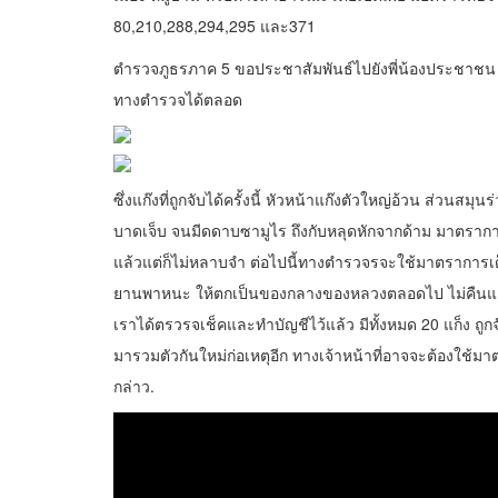
80,210,288,294,295 และ371
ตำรวจภูธรภาค 5 ขอประชาสัมพันธ์ไปยังพี่น้องประชาชน 
ทางตำรวจได้ตลอด
ซึ่งแก๊งที่ถูกจับได้ครั้งนี้ หัวหน้าแก๊งตัวใหญ่อ้วน ส่วนสม
บาดเจ็บ จนมีดดาบซามูไร ถึงกับหลุดหักจากด้าม มาตราการ
แล้วแต่ก็ไม่หลาบจำ ต่อไปนี้ทางตำรวจรจะใช้มาตราการเ
ยานพาหนะ ให้ตกเป็นของกลางของหลวงตลอดไป ไม่คืนและห
เราได้ตรวรจเช็คและทำบัญชีไว้แล้ว มีทั้งหมด 20 แก็ง ถู
มารวมตัวกันใหม่ก่อเหตุอีก ทางเจ้าหน้าที่อาจจะต้องใช้ม
กล่าว.