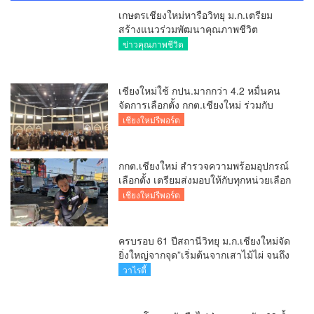
เกษตรเชียงใหม่หารือวิทยุ ม.ก.เตรียม
สร้างแนวร่วมพัฒนาคุณภาพชีวิต
เกษตรกร สื่อสารข้อมูลถูกต้องขับเคลื่อน
ข่าวคุณภาพชีวิต
นโยบายสัมฤทธิ์ผล
เชียงใหม่ใช้ กปน.มากกว่า 4.2 หมื่นคน
จัดการเลือกตั้ง กกต.เชียงใหม่ ร่วมกับ
นายอำเภอหางดง ตรวจความเรียบร้อย
เชียงใหม่รีพอร์ต
การมอบอุปกรณ์ บัตรเลือกตั้ง/ออกเสียง
กกต.เชียงใหม่ สำรวจความพร้อมอุปกรณ์
เลือกตั้ง เตรียมส่งมอบให้กับทุกหน่วยเลือก
ตั้งในวันพรุ่งนี้
เชียงใหม่รีพอร์ต
ครบรอบ 61 ปีสถานีวิทยุ ม.ก.เชียงใหม่จัด
ยิ่งใหญ่จากจุด”เริ่มต้นจากเสาไม้ไผ่ จนถึง
วันที่มี KURplus ในวันนี้”
วาไรตี้