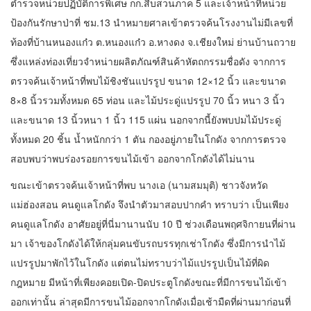
ตำรวจหน่วยปฏิบัติการพิเศษ กก.สืบสวนภาค 5 และเจ้าหน้าที่หน่วย
ป้องกันรักษาป่าที่ ชม.13 นำหมายศาลเข้าตรวจค้นโรงงานไม่มีเลขที่
ท้องที่บ้านหนองแก๋ว ต.หนองแก๋ว อ.หางดง จ.เชียงใหม่ ย่านบ้านถวาย
ซึ่งแหล่งท่องเที่ยวจำหน่ายผลิตภัณฑ์สินค้าหัตถกรรมชื่อดัง จากการ
ตรวจค้นเจ้าหน้าที่พบไม้ชิงชันแปรรูป ขนาด 12×12 นิ้ว และขนาด
8×8 นิ้วรวมทั้งหมด 65 ท่อน และไม้ประดู่แปรรูป 70 นิ้ว หนา 3 นิ้ว
และขนาด 13 นิ้วหนา 1 นิ้ว 115 แผ่น นอกจากนี้ยังพบปมไม้ประดู่
ทั้งหมด 20 ชิ้น น้ำหนักกว่า 1 ตัน กองอยู่ภายในโกดัง จากการตรวจ
สอบพบว่าพบร่องรอยการขนไม้เข้า ออกจากโกดังได้ไม่นาน
ขณะเข้าตรวจค้นเจ้าหน้าที่พบ นางเอ (นามสมมุติ) ชาวจังหวัด
แม่ฮ่องสอน คนดูแลโกดัง จึงนำตัวมาสอบปากคำ ทราบว่า เป็นเพียง
คนดูแลโกดัง อาศัยอยู่ที่นี่มานานนับ 10 ปี ช่วงเดือนพฤศจิกายนที่ผ่าน
มา เจ้าของโกดังได้ให้กลุ่มคนขับรถบรรทุกเช่าโกดัง ซึ่งมีการนำไม้
แปรรูปมาพักไว้ในโกดัง แต่ตนไม่ทราบว่าไม้แปรรูปเป็นไม้ที่ผิด
กฎหมาย มีหน้าที่เพียงคอยเปิด-ปิดประตูโกดังขณะที่มีการขนไม้เข้า
ออกเท่านั้น ล่าสุดมีการขนไม้ออกจากโกดังเมื่อเช้ามืดที่ผ่านมาก่อนที่