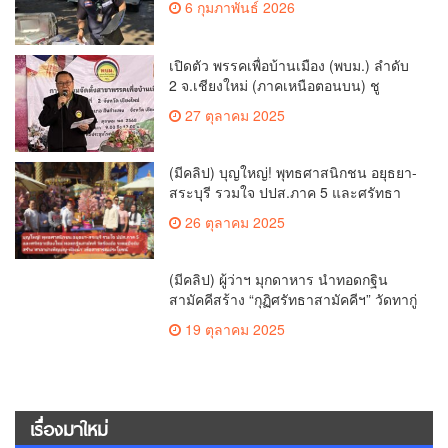
6 กุมภาพันธ์ 2026
เปิดตัว พรรคเพื่อบ้านเมือง (พบม.) ลำดับ
2 จ.เชียงใหม่ (ภาคเหนือตอนบน) ชู
นโยบาย ปลดหนี้ สร้างรายได้ ตั้งกองทุน
27 ตุลาคม 2025
เกษตรกร สร้างสวัสดิการ-อาชีพที่มั่นคง
ให้ประชาชน นำกฎหมายบังคับใช้ และ
เผาทำลายยาเสพติดทิ้งทันทีหากจับได้
(มีคลิป) บุญใหญ่! พุทธศาสนิกชน อยุธยา-
สระบุรี รวมใจ ปปส.ภาค 5 และศรัทธา
เชียงใหม่ ทอดกฐินสามัคคี วัดร้องอ้อ
26 ตุลาคม 2025
(มีคลิป) ผู้ว่าฯ มุกดาหาร นำทอดกฐิน
สามัคคีสร้าง “กุฏิศรัทธาสามัคคีฯ” วัดทากู่
แก้วลำพูน ยอดปัจจัย 5 แสนกว่าบาท
19 ตุลาคม 2025
เรื่องมาใหม่