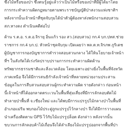
ซึ่งไม้หรือของป่า ซึ่งตนรู้อยู่แล้วว่าเป็นไม้หรือของป่าที่มีผู้ได้มาโดย
การกระทำความผิดกฎหมายตามพระราชบัญญัติป่าสงวนแห่งชาติฯ
หลังจากนั้นเจ้าหน้าที่ชุดจับกุมได้นำตัวผู้ต้องหาส่งพนักงานสอบสวน
สภ.หางดง ดำเนินคดีต่อไป
ด้าน ร.ต.อ. ร.ต.อ.จิรายุ อิ่นแก้ว รอง สว.(สอบสวน) กก.4 บก.ปทส.ช่วย
ราชการ กก.4 บก.ป. หัวหน้าชุดจับกุม เปิดเผยว่า พล.ต.ท.จิรภพ ภูริเดช
ผู้บัญชาการกองบัญชาการตำรวจสอบสวนกลาง ได้ให้นโยบายเจ้าหน้า
ที่ฯ ในสังกัดได้เร่งรัดปราบปรามการกระทำความผิดด้าน
ทรัพยากรธรรมชาติและสิ่งแวดล้อม โดยเฉพาะอย่างยิ่งในพื้นที่จังหวัด
ภาคเหนือ จึงได้มีการสนธิกำลังเจ้าหน้าที่หลายหน่วยงานประสาน
ข้อมูลในการสืบสวนสอบสวนผู้กระทำความผิด รายดังกล่าว ก่อนหน้า
นี้เจ้าหน้าที่ได้ออกลาดตระเวนในพื้นที่สุ่มเสี่ยงที่มีการลักลอบตัดไม้
ทำลายป่าพื้นที่ จ.เชียงใหม่ และได้พบมีการแปรรูปไม้กลางป่าในพื้นที่
อำเภอแม่ริม พบกองไม้ประดู่ถูกแปรรูปไว้กลางป่า จึงได้มีการวางแผน
นำเครื่องติดตาม GPS ไว้กับไม้แปรรูปล็อต ดังกล่าว หลังจากนั้น
ขบวนการลักลอบค้าไม้เถื่อนจึงได้ลำเลียงไม้แปรรูปออกจากพื้นที่ป่า