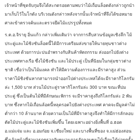
เจ้าหน้าที่ชุดจับกุมจึงได้สะกดรอยตามพบว่าไม้เถื่อนล็อตดังกล่าวถูกนำ
มาเก็บไว้ในโกดัง บริเวณดังกล่าวหลังจากนั้นเจ้าหน้าที่จึงได้ขอหมาย
ศาลเข้าตรวจค้นและตรวจยึดไม้แปรรูปทั้งหมด
ร.ต.อ.จิรายุ อิ่นแก้ว กล่าวเพิ่มเติมว่า จากการสืบสวนข้อมูลเชิงลึก ไม้
ประดู่และไม้ชิงชันล็อตนี้ได้มีการเตรียมส่งขายให้นายทุนชาวต่าง
ประเทศ ด้วยการปะปนอำพรางกับสินค้าหัตถกรรม ส่งออกไปยังต่าง
ประเทศทางเรือ ซึ่งไม้ชิงชัน และไม้ประดู่ เป็นที่นิยมในกลุ่มชาวต่าง
ชาติ เชื่อว่าเป็นไม้มงคล ทำให้มีความต้องการและมีราคาสูง ส่วน
ราคาไม้ชิงชันหากสามารถนำออกไปต่างประเทสได้จะมีราคากิโลกรัม
ล่ะ 1,500 บาท ส่วนไม้ประดู่ราคากิโลกรัมล่ะ 300 บาท ขณะที่ปม
ประดู่ ซึ่งเป็นต้นไม้ที่มีลักษณะพิการ จะมีราคาสูงถึงกิโลกรัมล่ะ 2 พัน
บาท ซึ่งหากไม้เถื่อนล้อตนี้หลุดรอดไปยังต่างประเทศ คาดจะมีมูลค่าไม่
ต่ำกว่า 10 ล้านบาท ด้วยความเป็นไม้ที่มีราคาสูงจึงทำให้มีการลักลอบ
ตัดไม้ประดู่และไม้ชิงชันเพิ่มขึ้น โดยเฉพาะอย่างยิ่งพื้นที่ อ.ฮอด
อ.แม่แจ่ม และ อ.อมก๋อย จ.เชียงใหม่ และบางพื้นที่ของ จ.แม่ฮ่องสอน
ซึ่งเจ้าหน้าที่สามารถตรวจจับขบวนการลักลอบขนไม้เถื่อนได้บ่อยครั้ง