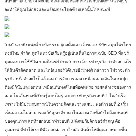
สบายกายสบายใจ ฝึกเผื่อวันหนี่งเมื่อต้องตัดสินใจกับเหตุการณ์ใหญ่ๆ
จะทำให้คุณไม่กลัวและพร้อมกระโดดข้ามเหวนั้นไปขณะที่
“เก่ง” นายธีระพงศ์ ระบือธรรม ผู้ก่อตั้งและเจ้าของ บริษัท สมุนไพรไทย
หงส์ไทย จำกัด พูดในหัวข้อเรียนรู้อยู่เป็นเห็นโอกาส ฉบับ CEO ที่แชร์
มุมมองการใช้ชีวิต รวมถึงแชร์ประสบการณ์การทำธุรกิจ ว่าทำอย่างไร
ให้สินค้าติดตลาด และโกอินเตอร์ได้นายธีระพงศ์ กล่าวว่า ไม่ว่าจะทำ
ธุรกิจ หรือทำอะไรก็แล้วแต่ ถ้ารู้จักการออม เหมือนออมเงินในกระปุก
ต้องมีวินัยและอดทน เหมือนกับหงส์ไทยที่อดทนรอ รอผลสำเร็จของการ
ออม ในเส้นทางที่เรียนรู้แบบไม่รู้ จากการทำธุรกิจรอบที่ 1 ไม่สำเร็จ
เพราะไม่มีประสบการณ์ในความคิดและวางแผน , พอทำรอบที่ 2 เริ่ม
เห็นผล แต่ไม่สามารถแก้ปัญหาตีราคาในตลาด อีกทั้งยังไม่ถึงแก่นแท้
ของคุณภาพ สุดท้ายกลับมาทำรอบที่ 3 จึงพบกับจิกซอว์สำคัญ คือ
คุณภาพ ที่ทำให้เรามีชีวิตอยู่ต่อ เราจึงผลิตสินค้าให้มีคุณภาพมากขึ้น