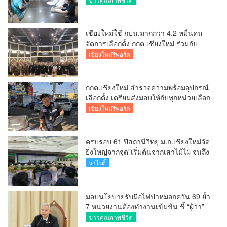
นโยบายสัมฤทธิ์ผล
เชียงใหม่ใช้ กปน.มากกว่า 4.2 หมื่นคน
จัดการเลือกตั้ง กกต.เชียงใหม่ ร่วมกับ
นายอำเภอหางดง ตรวจความเรียบร้อย
เชียงใหม่รีพอร์ต
การมอบอุปกรณ์ บัตรเลือกตั้ง/ออกเสียง
กกต.เชียงใหม่ สำรวจความพร้อมอุปกรณ์
เลือกตั้ง เตรียมส่งมอบให้กับทุกหน่วยเลือก
ตั้งในวันพรุ่งนี้
เชียงใหม่รีพอร์ต
ครบรอบ 61 ปีสถานีวิทยุ ม.ก.เชียงใหม่จัด
ยิ่งใหญ่จากจุด”เริ่มต้นจากเสาไม้ไผ่ จนถึง
วันที่มี KURplus ในวันนี้”
วาไรตี้
มอบนโยบายรับมือไฟป่าหมอกควัน 69 ย้ำ
7 หน่วยงานต้องทำงานเข้มข้น ชี้ “ผู้ว่า”
คีย์แมนสำคัญทำปัญหาลด
ข่าวคุณภาพชีวิต