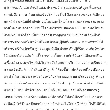
ถ่ายรูป Photo Booth ให้ได้ร่วมสนุกแปลงโฉมหน้าตัวเองด้วย
นวัตกรรม AI และด้านในห้องประชุมมีการแสดงดนตรีสุดครื้นเครง
จากนักศึกษามหาวิทยาลัยเชียงใหม่ วง Full Sun และวงเพอะ ที่เป็นวง
ดนตรีชาวเหนือที่กำลังฮิตบนโลกออนไลน์ ได้มาร่วมสร้างบรรยากาศ
ภายในงานนอกจากนี้เวทีนี้ได้รับเกียรติพิเศษจาก CEO แบรนด์ไทย 2
ท่าน ท่านแรกคือ “แท็บ” นายรวิศ หาญอุตสาหะ ประธานเจ้าหน้าที่
บริหาร บริษัทศรีจันทร์สหโอสถ จำกัด ,ผู้ก่อตั้งและประธานเจ้าหน้าที่
บริหาร บริษัท มิชชั่น ทู เดอะมูน มีเดีย จำกัด เป็นผู้ที่รีแบรนด์ศรีจันทร์
ให้กลับมาโลดแล่นอีกครั้ง การปลุกปั้นแบรนด์ศรีจันทร์ ให้กลายเป็น
เครื่องสำอางค์คนไทยที่ดังไกลระดับโลกนายรวิศ กล่าวว่า บทเรียนจาก
ความเชื่อเดิมที่ว่า ‘ถ้าสินค้าดี ลูกค้าก็ต้องซื้อ’ แต่หลังจากที่ลองผิดลอง
ถูก ทำให้ทราบว่าเราควรต้องคุยกับลูกค้าเยอะๆ อย่าคิดเองว่าลูกค้าจะ
ชอบอะไร ต้องทำการบ้านเยอะๆ อย่านั่งประชุมกันเองแล้วคิดว่าสินค้า
น่าจะเป็นแบบนี้หรือเปล่า แบบนี้เจ๊งแน่นอน ปัจจุบันจึงอาศัยทฤษฎี
Circuit Breaker เปรียบเสมือนค่าที่เราตั้งไว้ที่ทำให้เราขี้กลัว เราควร
จะต้องฝึกให้ตัวเองขี้กลัวน้อยลง กล้าทำอะไรใหม่ๆ ฝึกทำอะไรก็ได้ที่ไม่