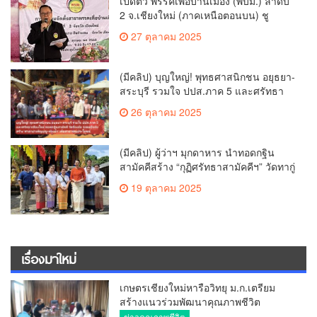
เปิดตัว พรรคเพื่อบ้านเมือง (พบม.) ลำดับ
2 จ.เชียงใหม่ (ภาคเหนือตอนบน) ชู
นโยบาย ปลดหนี้ สร้างรายได้ ตั้งกองทุน
27 ตุลาคม 2025
เกษตรกร สร้างสวัสดิการ-อาชีพที่มั่นคง
ให้ประชาชน นำกฎหมายบังคับใช้ และ
เผาทำลายยาเสพติดทิ้งทันทีหากจับได้
(มีคลิป) บุญใหญ่! พุทธศาสนิกชน อยุธยา-
สระบุรี รวมใจ ปปส.ภาค 5 และศรัทธา
เชียงใหม่ ทอดกฐินสามัคคี วัดร้องอ้อ
26 ตุลาคม 2025
(มีคลิป) ผู้ว่าฯ มุกดาหาร นำทอดกฐิน
สามัคคีสร้าง “กุฏิศรัทธาสามัคคีฯ” วัดทากู่
แก้วลำพูน ยอดปัจจัย 5 แสนกว่าบาท
19 ตุลาคม 2025
เรื่องมาใหม่
เกษตรเชียงใหม่หารือวิทยุ ม.ก.เตรียม
สร้างแนวร่วมพัฒนาคุณภาพชีวิต
เกษตรกร สื่อสารข้อมูลถูกต้องขับเคลื่อน
ข่าวคุณภาพชีวิต