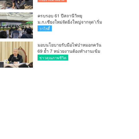
ครบรอบ 61 ปีสถานีวิทยุ
ม.ก.เชียงใหม่จัดยิ่งใหญ่จากจุด”เริ่ม
ต้นจากเสาไม้ไผ่ จนถึงวันที่มี
วาไรตี้
KURplus ในวันนี้”
มอบนโยบายรับมือไฟป่าหมอกควัน
69 ย้ำ 7 หน่วยงานต้องทำงานเข้ม
ข้น ชี้ “ผู้ว่า” คีย์แมนสำคัญทำ
ข่าวคุณภาพชีวิต
ปัญหาลด