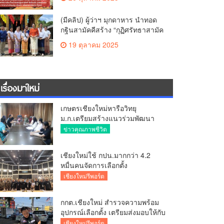
สามัคคี วัดร้องอ้อ
(มีคลิป) ผู้ว่าฯ มุกดาหาร นำทอด
กฐินสามัคคีสร้าง “กุฏิศรัทธาสามัค
คีฯ” วัดทากู่แก้วลำพูน ยอดปัจจัย 5
19 ตุลาคม 2025
แสนกว่าบาท
เรื่องมาใหม่
เกษตรเชียงใหม่หารือวิทยุ
ม.ก.เตรียมสร้างแนวร่วมพัฒนา
คุณภาพชีวิตเกษตรกร สื่อสาร
ข่าวคุณภาพชีวิต
ข้อมูลถูกต้องขับเคลื่อนนโยบาย
สัมฤทธิ์ผล
เชียงใหม่ใช้ กปน.มากกว่า 4.2
หมื่นคนจัดการเลือกตั้ง
กกต.เชียงใหม่ ร่วมกับ นายอำเภอ
เชียงใหม่รีพอร์ต
หางดง ตรวจความเรียบร้อย การ
มอบอุปกรณ์ บัตรเลือกตั้ง/ออกเสียง
กกต.เชียงใหม่ สำรวจความพร้อม
อุปกรณ์เลือกตั้ง เตรียมส่งมอบให้กับ
ทุกหน่วยเลือกตั้งในวันพรุ่งนี้
เชียงใหม่รีพอร์ต