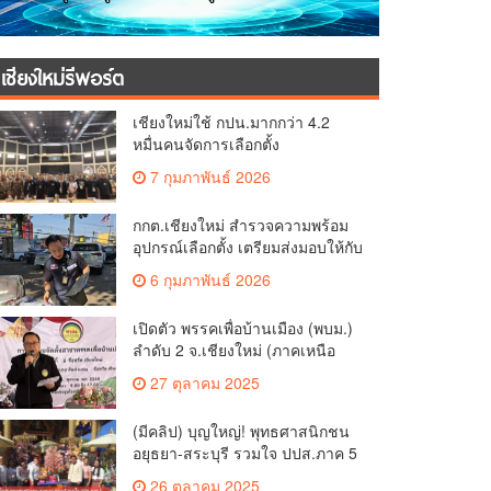
เชียงใหม่รีพอร์ต
เชียงใหม่ใช้ กปน.มากกว่า 4.2
หมื่นคนจัดการเลือกตั้ง
กกต.เชียงใหม่ ร่วมกับ นายอำเภอ
7 กุมภาพันธ์ 2026
หางดง ตรวจความเรียบร้อย การ
มอบอุปกรณ์ บัตรเลือกตั้ง/ออกเสียง
กกต.เชียงใหม่ สำรวจความพร้อม
อุปกรณ์เลือกตั้ง เตรียมส่งมอบให้กับ
ทุกหน่วยเลือกตั้งในวันพรุ่งนี้
6 กุมภาพันธ์ 2026
เปิดตัว พรรคเพื่อบ้านเมือง (พบม.)
ลำดับ 2 จ.เชียงใหม่ (ภาคเหนือ
ตอนบน) ชูนโยบาย ปลดหนี้ สร้าง
27 ตุลาคม 2025
รายได้ ตั้งกองทุนเกษตรกร สร้าง
สวัสดิการ-อาชีพที่มั่นคงให้
(มีคลิป) บุญใหญ่! พุทธศาสนิกชน
ประชาชน นำกฎหมายบังคับใช้
อยุธยา-สระบุรี รวมใจ ปปส.ภาค 5
และเผาทำลายยาเสพติดทิ้งทันที
และศรัทธาเชียงใหม่ ทอดกฐิน
หากจับได้
26 ตุลาคม 2025