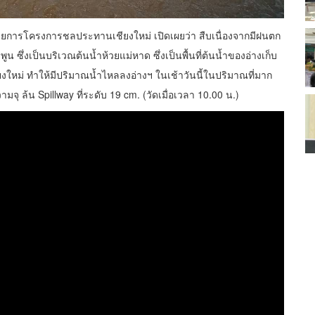
อำนวยการโครงการชลประทานเชียงใหม่ เปิดเผยว่า สืบเนื่องจากมีฝนตก
ำพูน ซึ่งเป็นบริเวณต้นน้ำห้วยแม่หาด ซึ่งเป็นพื้นที่ต้นน้ำของอ่างเก็บ
ียงใหม่ ทำให้มีปริมาณน้ำไหลลงอ่างฯ ในเช้าวันนี้ในปริมาณที่มาก
มจุ ล้น Spillway ที่ระดับ 19 cm. (วัดเมื่อเวลา 10.00 น.)