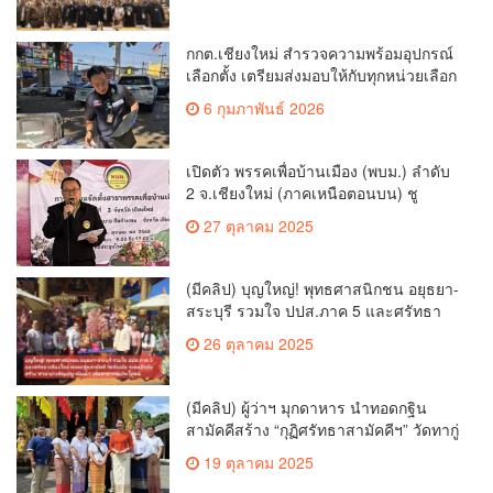
การมอบอุปกรณ์ บัตรเลือกตั้ง/ออกเสียง
กกต.เชียงใหม่ สำรวจความพร้อมอุปกรณ์
เลือกตั้ง เตรียมส่งมอบให้กับทุกหน่วยเลือก
ตั้งในวันพรุ่งนี้
6 กุมภาพันธ์ 2026
เปิดตัว พรรคเพื่อบ้านเมือง (พบม.) ลำดับ
2 จ.เชียงใหม่ (ภาคเหนือตอนบน) ชู
นโยบาย ปลดหนี้ สร้างรายได้ ตั้งกองทุน
27 ตุลาคม 2025
เกษตรกร สร้างสวัสดิการ-อาชีพที่มั่นคง
ให้ประชาชน นำกฎหมายบังคับใช้ และ
เผาทำลายยาเสพติดทิ้งทันทีหากจับได้
(มีคลิป) บุญใหญ่! พุทธศาสนิกชน อยุธยา-
สระบุรี รวมใจ ปปส.ภาค 5 และศรัทธา
เชียงใหม่ ทอดกฐินสามัคคี วัดร้องอ้อ
26 ตุลาคม 2025
(มีคลิป) ผู้ว่าฯ มุกดาหาร นำทอดกฐิน
สามัคคีสร้าง “กุฏิศรัทธาสามัคคีฯ” วัดทากู่
แก้วลำพูน ยอดปัจจัย 5 แสนกว่าบาท
19 ตุลาคม 2025