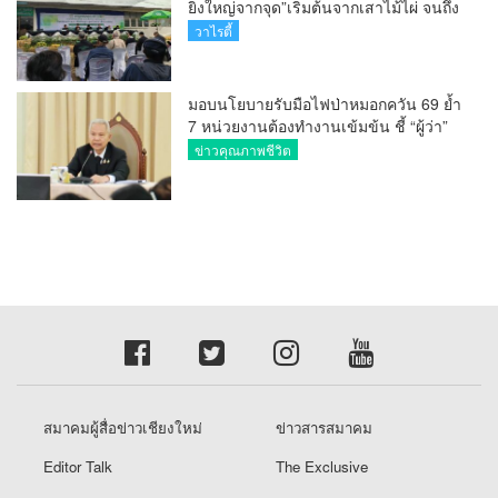
ยิ่งใหญ่จากจุด”เริ่มต้นจากเสาไม้ไผ่ จนถึง
วันที่มี KURplus ในวันนี้”
วาไรตี้
มอบนโยบายรับมือไฟป่าหมอกควัน 69 ย้ำ
7 หน่วยงานต้องทำงานเข้มข้น ชี้ “ผู้ว่า”
คีย์แมนสำคัญทำปัญหาลด
ข่าวคุณภาพชีวิต
สมาคมผู้สื่อข่าวเชียงใหม่
ข่าวสารสมาคม
Editor Talk
The Exclusive