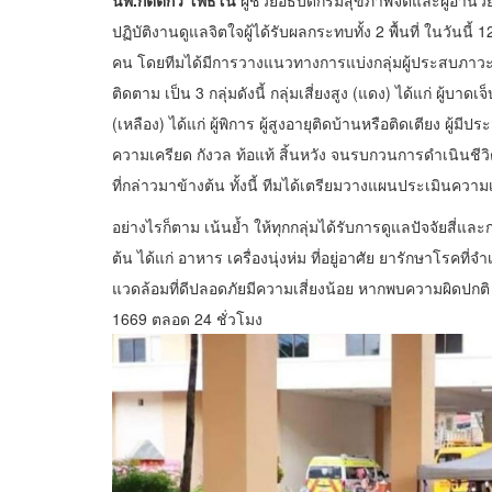
นพ.กิตต์กวี โพธิ์โน
ผู้ช่วยอธิบดีกรมสุขภาพจิตและผู้อ
ปฏิบัติงานดูแลจิตใจผู้ได้รับผลกระทบทั้ง 2 พื้นที่ ในวัน
คน โดยทีมได้มีการวางแนวทางการแบ่งกลุ่มผู้ประสบภาวะวิกฤ
ติดตาม เป็น 3 กลุ่มดังนี้ กลุ่มเสี่ยงสูง (แดง) ได้แก่ ผู้บาดเ
(เหลือง) ได้แก่ ผู้พิการ ผู้สูงอายุติดบ้านหรือติดเตียง ผู้มีป
ความเครียด กังวล ท้อแท้ สิ้นหวัง จนรบกวนการดำเนินชีวิต ใน
ที่กล่าวมาข้างต้น ทั้งนี้ ทีมได้เตรียมวางแผนประเมินคว
อย่างไรก็ตาม เน้นย้ำ ให้ทุกกลุ่มได้รับการดูแลปัจจัยสี่แ
ต้น ได้แก่ อาหาร เครื่องนุ่งห่ม ที่อยู่อาศัย ยารักษาโรคที่จำ
แวดล้อมที่ดีปลอดภัยมีความเสี่ยงน้อย หากพบความผิดปกติ
1669 ตลอด 24 ชั่วโมง