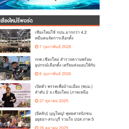
เชียงใหม่รีพอร์ต
เชียงใหม่ใช้ กปน.มากกว่า 4.2
หมื่นคนจัดการเลือกตั้ง
กกต.เชียงใหม่ ร่วมกับ นายอำเภอ
7 กุมภาพันธ์ 2026
หางดง ตรวจความเรียบร้อย การ
มอบอุปกรณ์ บัตรเลือกตั้ง/ออกเสียง
กกต.เชียงใหม่ สำรวจความพร้อม
อุปกรณ์เลือกตั้ง เตรียมส่งมอบให้กับ
ทุกหน่วยเลือกตั้งในวันพรุ่งนี้
6 กุมภาพันธ์ 2026
เปิดตัว พรรคเพื่อบ้านเมือง (พบม.)
ลำดับ 2 จ.เชียงใหม่ (ภาคเหนือ
ตอนบน) ชูนโยบาย ปลดหนี้ สร้าง
27 ตุลาคม 2025
รายได้ ตั้งกองทุนเกษตรกร สร้าง
สวัสดิการ-อาชีพที่มั่นคงให้
(มีคลิป) บุญใหญ่! พุทธศาสนิกชน
ประชาชน นำกฎหมายบังคับใช้
อยุธยา-สระบุรี รวมใจ ปปส.ภาค 5
และเผาทำลายยาเสพติดทิ้งทันที
และศรัทธาเชียงใหม่ ทอดกฐิน
หากจับได้
26 ตุลาคม 2025