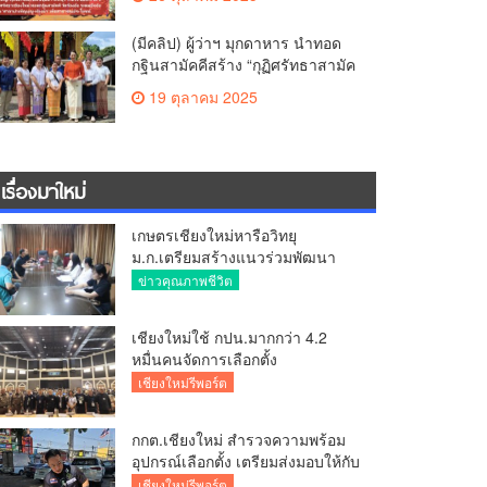
สามัคคี วัดร้องอ้อ
(มีคลิป) ผู้ว่าฯ มุกดาหาร นำทอด
กฐินสามัคคีสร้าง “กุฏิศรัทธาสามัค
คีฯ” วัดทากู่แก้วลำพูน ยอดปัจจัย 5
19 ตุลาคม 2025
แสนกว่าบาท
เรื่องมาใหม่
เกษตรเชียงใหม่หารือวิทยุ
ม.ก.เตรียมสร้างแนวร่วมพัฒนา
คุณภาพชีวิตเกษตรกร สื่อสาร
ข่าวคุณภาพชีวิต
ข้อมูลถูกต้องขับเคลื่อนนโยบาย
สัมฤทธิ์ผล
เชียงใหม่ใช้ กปน.มากกว่า 4.2
หมื่นคนจัดการเลือกตั้ง
กกต.เชียงใหม่ ร่วมกับ นายอำเภอ
เชียงใหม่รีพอร์ต
หางดง ตรวจความเรียบร้อย การ
มอบอุปกรณ์ บัตรเลือกตั้ง/ออกเสียง
กกต.เชียงใหม่ สำรวจความพร้อม
อุปกรณ์เลือกตั้ง เตรียมส่งมอบให้กับ
ทุกหน่วยเลือกตั้งในวันพรุ่งนี้
เชียงใหม่รีพอร์ต