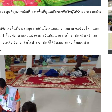
นย์สุขภาพจิตที่ 1 ลงพื้นที่ดูแลเยียวยาจิตใจผู้ได้รับผลกระทบดิน
พจิต ลงพื้นที่จากเหตุการณ์ดินโคลนถล่ม อ.แม่อาย จ.เชียงใหม่ และ
ร MCATT โรงพยาบาลสวนปรุง สถาบันพัฒนาการเด็กราชนครินทร์ และ
แลช่วยเหลือเยียวยาจิตใจประชาชนที่ได้รับผลกระทบ โดยเฉพาะ
ง​