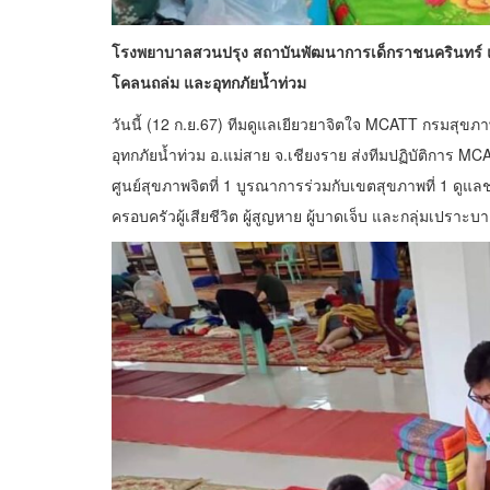
โรงพยาบาลสวนปรุง สถาบันพัฒนาการเด็กราชนครินทร์ และศู
โคลนถล่ม และอุทกภัยน้ำท่วม
​วันนี้ (12 ก.ย.67) ทีมดูแลเยียวยาจิตใจ MCATT กรมสุขภา
อุทกภัยน้ำท่วม อ.แม่สาย จ.เชียงราย ส่งทีมปฏิบัติกา
ศูนย์สุขภาพจิตที่ 1 บูรณาการร่วมกับเขตสุขภาพที่ 1 ดู
ครอบครัวผู้เสียชีวิต ผู้สูญหาย ผู้บาดเจ็บ และกลุ่มเปราะบา