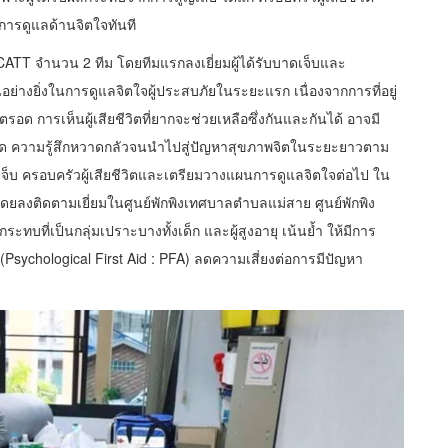
บการดูแลด้านจิตใจทันที
ม MCATT จำนวน 2 ทีม โดยทีมแรกลงเยี่ยมผู้ได้รับบาดเจ็บและ
นอย่างยิ่งในการดูแลจิตใจผู้ประสบภัยในระยะแรก เนื่องจากการที่อยู่
 การเห็นผู้เสียชีวิตที่ยากจะช่วยเหลือซึ่งกันและกันได้ อาจมี
ผิด ความรู้สึกหวาดกลัวจนนำไปสู่ปัญหาสุขภาพจิตในระยะยาวตาม
จ็บ ครอบครัวผู้เสียชีวิตและเตรียมวางแผนการดูแลจิตใจต่อไป ใน
โดยลงติดตามเยี่ยมในศูนย์พักพิงเทศบาลตำบลแม่สาย ศูนย์พักพิง
ลกระทบที่เป็นกลุ่มเปราะบางทั้งเด็ก และผู้สูงอายุ เน้นย้ำ ให้มีการ
ychological First Aid : PFA) ลดความเสี่ยงต่อการมีปัญหา