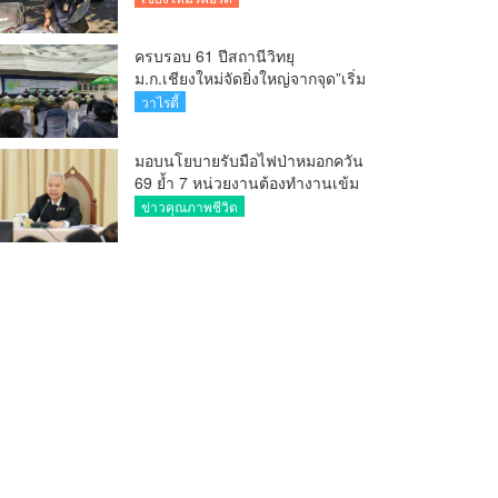
ครบรอบ 61 ปีสถานีวิทยุ
ม.ก.เชียงใหม่จัดยิ่งใหญ่จากจุด”เริ่ม
ต้นจากเสาไม้ไผ่ จนถึงวันที่มี
วาไรตี้
KURplus ในวันนี้”
มอบนโยบายรับมือไฟป่าหมอกควัน
69 ย้ำ 7 หน่วยงานต้องทำงานเข้ม
ข้น ชี้ “ผู้ว่า” คีย์แมนสำคัญทำ
ข่าวคุณภาพชีวิต
ปัญหาลด