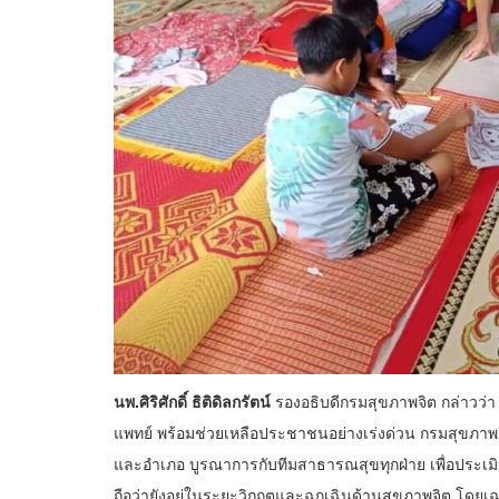
นพ.ศิริศักดิ์ ธิติดิลกรัตน์
รองอธิบดีกรมสุขภาพจิต กล่าวว
แพทย์ พร้อมช่วยเหลือประชาชนอย่างเร่งด่วน กรมสุขภาพจิต
และอำเภอ บูรณาการกับทีมสาธารณสุขทุกฝ่าย เพื่อประเ
ถือว่ายังอยู่ในระยะวิกฤตและฉุกเฉินด้านสุขภาพจิต โดยเฉพ