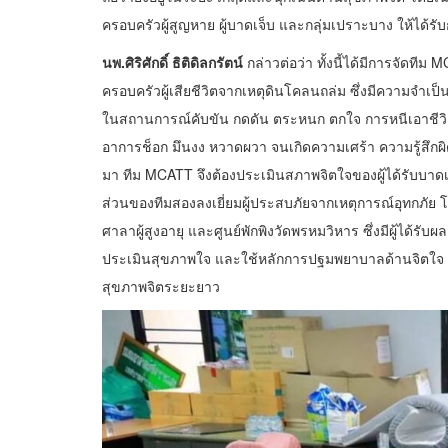
ครอบครัวผู้สูญหาย ผู้บาดเจ็บ และกลุ่มเปราะบาง ให้ได้รั
นพ.ศิริศักดิ์ ธิติดิลกรัตน์
กล่าวต่อว่า ทั้งนี้ได้มีการจัดที
ครอบครัวผู้เสียชีวิตจากเหตุดินโคลนถล่ม ซึ่งมีความจำเป็
ในสถานการณ์คับขัน กดดัน ตระหนก ตกใจ การหนีเอาชีวิตรอด
อาการช็อก มึนงง หวาดผวา จนเกิดความเศร้า ความรู้สึก
มา ทีม MCATT จึงต้องประเมินสภาพจิตใจของผู้ได้รับบาดเ
ส่วนของทีมสองลงเยี่ยมผู้ประสบภัยจากเหตุการณ์อุทกภัย 
ศาลาผู้สูงอายุ และศูนย์พักพิงวัดพรหมวิหาร ซึ่งมีผู้ได้รับผ
ประเมินสุขภาพใจ และใช้หลักการปฐมพยาบาลด้านจิตใจ (Ps
สุขภาพจิตระยะยาว