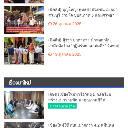
ให้ประชาชน นำกฎหมายบังคับใช้ และ
เผาทำลายยาเสพติดทิ้งทันทีหากจับได้
(มีคลิป) บุญใหญ่! พุทธศาสนิกชน อยุธยา-
สระบุรี รวมใจ ปปส.ภาค 5 และศรัทธา
เชียงใหม่ ทอดกฐินสามัคคี วัดร้องอ้อ
26 ตุลาคม 2025
(มีคลิป) ผู้ว่าฯ มุกดาหาร นำทอดกฐิน
สามัคคีสร้าง “กุฏิศรัทธาสามัคคีฯ” วัดทากู่
แก้วลำพูน ยอดปัจจัย 5 แสนกว่าบาท
19 ตุลาคม 2025
เรื่องมาใหม่
เกษตรเชียงใหม่หารือวิทยุ ม.ก.เตรียม
สร้างแนวร่วมพัฒนาคุณภาพชีวิต
เกษตรกร สื่อสารข้อมูลถูกต้องขับเคลื่อน
ข่าวคุณภาพชีวิต
นโยบายสัมฤทธิ์ผล
เชียงใหม่ใช้ กปน.มากกว่า 4.2 หมื่นคน