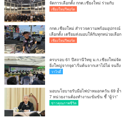
จัดการเลือกตั้ง กกต.เชียงใหม่ ร่วมกับ
นายอำเภอหางดง ตรวจความเรียบร้อย
เชียงใหม่รีพอร์ต
การมอบอุปกรณ์ บัตรเลือกตั้ง/ออกเสียง
กกต.เชียงใหม่ สำรวจความพร้อมอุปกรณ์
เลือกตั้ง เตรียมส่งมอบให้กับทุกหน่วยเลือก
ตั้งในวันพรุ่งนี้
เชียงใหม่รีพอร์ต
ครบรอบ 61 ปีสถานีวิทยุ ม.ก.เชียงใหม่จัด
ยิ่งใหญ่จากจุด”เริ่มต้นจากเสาไม้ไผ่ จนถึง
วันที่มี KURplus ในวันนี้”
วาไรตี้
มอบนโยบายรับมือไฟป่าหมอกควัน 69 ย้ำ
7 หน่วยงานต้องทำงานเข้มข้น ชี้ “ผู้ว่า”
คีย์แมนสำคัญทำปัญหาลด
ข่าวคุณภาพชีวิต