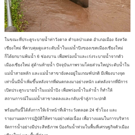
ในขณะที่ประตูระบายน้ำท่าวังตาล ตำบลป่าแดด อำเภอเมือง จังหวัด
เชียงใหม่ ที่ควบคุมดูแลระดับน้ำในแม่น้ำปิงของเขตเมืองเชียงใหม่
ก็ได้ยกบานพ้นน้ำ 6 ช่องบาน เพื่อพร่องน้ำและเร่งระบายน้ำจากตัว
เมืองเชียงใหม่ สู่ด้านท้ายน้ำ ปัจจุบันภาพรวมโดยส่วนใหญ่ระดับน้ำใน
แม่น้ำสายหลัก และแม่น้ำสาขายังคงอยู่ในเกณฑ์ปกติ มีเพียงบางจุด
เท่านั้นมีน้ำเพิ่มขึ้นหลังจากที่ฝนตกลงมาอย่างหนัก แต่หลังจากที่มีการ
เปิดประตูระบายน้ำในแม่น้ำปิง เพื่อพร่องน้ำในลำน้ำ ก็ทำให้
สถานการณ์ในแม่น้ำสาขาลดลงและกลับเข้าสู่ภาวะปกติ
พร้อมกันนี้ได้สั่งการให้เจ้าหน้าที่เฝ้าระวังตลอด 24 ชั่วโมง และ
รายงานผลการปฏิบัติให้ทราบอย่างต่อเนื่อง เพื่อวางแผนในการบริหาร
จัดการน้ำอย่างมีประสิทธิภาพ ป้องกันน้ำท่วมในพื้นที่เศรษฐกิจตัวเมือง