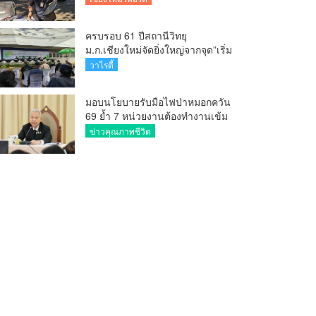
ครบรอบ 61 ปีสถานีวิทยุ
ม.ก.เชียงใหม่จัดยิ่งใหญ่จากจุด”เริ่ม
ต้นจากเสาไม้ไผ่ จนถึงวันที่มี
วาไรตี้
KURplus ในวันนี้”
มอบนโยบายรับมือไฟป่าหมอกควัน
69 ย้ำ 7 หน่วยงานต้องทำงานเข้ม
ข้น ชี้ “ผู้ว่า” คีย์แมนสำคัญทำ
ข่าวคุณภาพชีวิต
ปัญหาลด