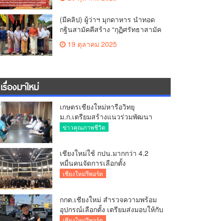
สามัคคี วัดร้องอ้อ
(มีคลิป) ผู้ว่าฯ มุกดาหาร นำทอด
กฐินสามัคคีสร้าง “กุฏิศรัทธาสามัค
คีฯ” วัดทากู่แก้วลำพูน ยอดปัจจัย 5
19 ตุลาคม 2025
แสนกว่าบาท
เรื่องมาใหม่
เกษตรเชียงใหม่หารือวิทยุ
ม.ก.เตรียมสร้างแนวร่วมพัฒนา
คุณภาพชีวิตเกษตรกร สื่อสาร
ข่าวคุณภาพชีวิต
ข้อมูลถูกต้องขับเคลื่อนนโยบาย
สัมฤทธิ์ผล
เชียงใหม่ใช้ กปน.มากกว่า 4.2
หมื่นคนจัดการเลือกตั้ง
กกต.เชียงใหม่ ร่วมกับ นายอำเภอ
เชียงใหม่รีพอร์ต
หางดง ตรวจความเรียบร้อย การ
มอบอุปกรณ์ บัตรเลือกตั้ง/ออกเสียง
กกต.เชียงใหม่ สำรวจความพร้อม
อุปกรณ์เลือกตั้ง เตรียมส่งมอบให้กับ
ทุกหน่วยเลือกตั้งในวันพรุ่งนี้
เชียงใหม่รีพอร์ต