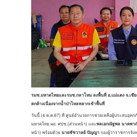
รมช.มหาดไทยและรมช.กลาโหม ลงพื้นที่ อ.แม่แตง จ.เชียงให
ตกค้างเนื่องจากน้ำป่าไหลหลากเข้าพื้นที่
วันนี้ (4 ต.ค.67) ที่ ศูนย์อำนวยการช่วยเหลือผู้ประสบอุท
มหาดไทย ผอ. ศปช.(ส่วนหน้า) และ
พลเอกณัฐพล นาคพาณ
หน้า) พร้อมด้วย
นายชัชวาลย์ ปัญญา
รองผู้ว่าราชการจังห