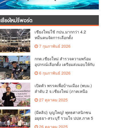
เชียงใหม่รีพอร์ต
เชียงใหม่ใช้ กปน.มากกว่า 4.2
หมื่นคนจัดการเลือกตั้ง
กกต.เชียงใหม่ ร่วมกับ นายอำเภอ
7 กุมภาพันธ์ 2026
หางดง ตรวจความเรียบร้อย การ
มอบอุปกรณ์ บัตรเลือกตั้ง/ออกเสียง
กกต.เชียงใหม่ สำรวจความพร้อม
อุปกรณ์เลือกตั้ง เตรียมส่งมอบให้กับ
ทุกหน่วยเลือกตั้งในวันพรุ่งนี้
6 กุมภาพันธ์ 2026
เปิดตัว พรรคเพื่อบ้านเมือง (พบม.)
ลำดับ 2 จ.เชียงใหม่ (ภาคเหนือ
ตอนบน) ชูนโยบาย ปลดหนี้ สร้าง
27 ตุลาคม 2025
รายได้ ตั้งกองทุนเกษตรกร สร้าง
สวัสดิการ-อาชีพที่มั่นคงให้
(มีคลิป) บุญใหญ่! พุทธศาสนิกชน
ประชาชน นำกฎหมายบังคับใช้
อยุธยา-สระบุรี รวมใจ ปปส.ภาค 5
และเผาทำลายยาเสพติดทิ้งทันที
และศรัทธาเชียงใหม่ ทอดกฐิน
หากจับได้
26 ตุลาคม 2025