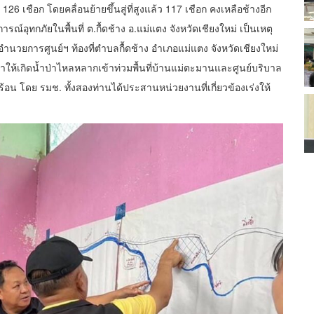
เชือก โดยคลื่อนย้ายขึ้นสู่ที่สูงแล้ว 117 เชือก คงเหลือช้างอีก
์อุทกภัยในพื้นที่ ต.กื้ดช้าง อ.แม่แตง จังหวัดเชียงใหม่ เป็นเหตุ
ู้อำนวยการศูนย์ฯ ท้องที่ตำบลกื้ดช้าง อำเภอแม่แตง จังหวัดเชียงใหม่
ำให้เกิดน้ำป่าไหลหลากเข้าท่วมพื้นที่บ้านแม่ตะมานและศูนย์บริบาล
อดร้อน โดย รมช. ทั้งสองท่านได้ประสานหน่วยงานที่เกี่ยวข้องเร่งให้