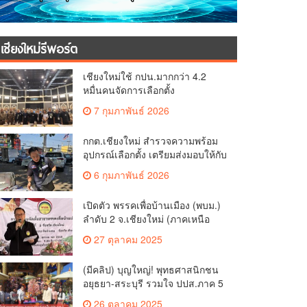
เชียงใหม่รีพอร์ต
เชียงใหม่ใช้ กปน.มากกว่า 4.2
หมื่นคนจัดการเลือกตั้ง
กกต.เชียงใหม่ ร่วมกับ นายอำเภอ
7 กุมภาพันธ์ 2026
หางดง ตรวจความเรียบร้อย การ
มอบอุปกรณ์ บัตรเลือกตั้ง/ออกเสียง
กกต.เชียงใหม่ สำรวจความพร้อม
อุปกรณ์เลือกตั้ง เตรียมส่งมอบให้กับ
ทุกหน่วยเลือกตั้งในวันพรุ่งนี้
6 กุมภาพันธ์ 2026
เปิดตัว พรรคเพื่อบ้านเมือง (พบม.)
ลำดับ 2 จ.เชียงใหม่ (ภาคเหนือ
ตอนบน) ชูนโยบาย ปลดหนี้ สร้าง
27 ตุลาคม 2025
รายได้ ตั้งกองทุนเกษตรกร สร้าง
สวัสดิการ-อาชีพที่มั่นคงให้
(มีคลิป) บุญใหญ่! พุทธศาสนิกชน
ประชาชน นำกฎหมายบังคับใช้
อยุธยา-สระบุรี รวมใจ ปปส.ภาค 5
และเผาทำลายยาเสพติดทิ้งทันที
และศรัทธาเชียงใหม่ ทอดกฐิน
หากจับได้
26 ตุลาคม 2025