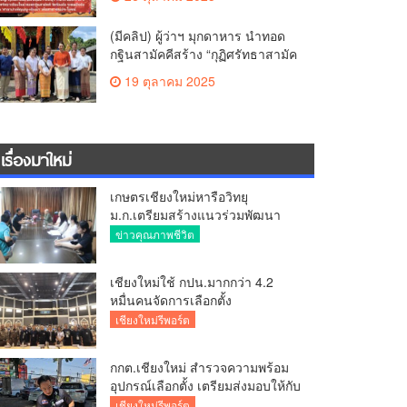
สามัคคี วัดร้องอ้อ
(มีคลิป) ผู้ว่าฯ มุกดาหาร นำทอด
กฐินสามัคคีสร้าง “กุฏิศรัทธาสามัค
คีฯ” วัดทากู่แก้วลำพูน ยอดปัจจัย 5
19 ตุลาคม 2025
แสนกว่าบาท
เรื่องมาใหม่
เกษตรเชียงใหม่หารือวิทยุ
ม.ก.เตรียมสร้างแนวร่วมพัฒนา
คุณภาพชีวิตเกษตรกร สื่อสาร
ข่าวคุณภาพชีวิต
ข้อมูลถูกต้องขับเคลื่อนนโยบาย
สัมฤทธิ์ผล
เชียงใหม่ใช้ กปน.มากกว่า 4.2
หมื่นคนจัดการเลือกตั้ง
กกต.เชียงใหม่ ร่วมกับ นายอำเภอ
เชียงใหม่รีพอร์ต
หางดง ตรวจความเรียบร้อย การ
มอบอุปกรณ์ บัตรเลือกตั้ง/ออกเสียง
กกต.เชียงใหม่ สำรวจความพร้อม
อุปกรณ์เลือกตั้ง เตรียมส่งมอบให้กับ
ทุกหน่วยเลือกตั้งในวันพรุ่งนี้
เชียงใหม่รีพอร์ต