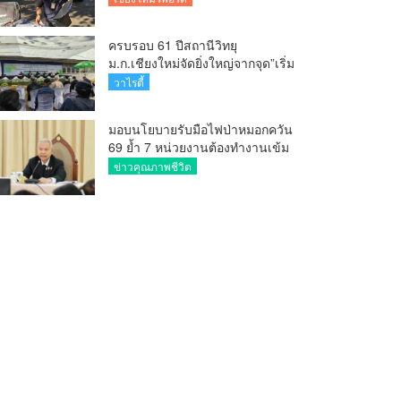
ครบรอบ 61 ปีสถานีวิทยุ
ม.ก.เชียงใหม่จัดยิ่งใหญ่จากจุด”เริ่ม
ต้นจากเสาไม้ไผ่ จนถึงวันที่มี
วาไรตี้
KURplus ในวันนี้”
มอบนโยบายรับมือไฟป่าหมอกควัน
69 ย้ำ 7 หน่วยงานต้องทำงานเข้ม
ข้น ชี้ “ผู้ว่า” คีย์แมนสำคัญทำ
ข่าวคุณภาพชีวิต
ปัญหาลด