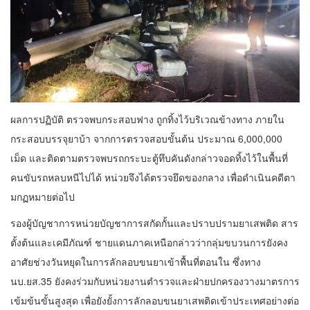
ผลการปฏิบัติ ตรวจพบกระสอบฟาง ถูกทิ้งไว้บริเวณข้างทาง ภายใน
กระสอบบรรจุยาบ้า จากการตรวจสอบขั้นต้น ประมาณ 6,000,000
เม็ด และติดตามตรวจพบรถกระบะตู้ทึบคันดังกล่าวจอดทิ้งไว้ในพื้นที่
คนขับรถหลบหนีไปได้ หน่วยจึงได้ตรวจยึดของกลาง เพื่อดำเนินคดีตา
มกฏหมายต่อไป
รองผู้บัญชาการหน่วยบัญชาการสกัดกั้นและปราบปรามยาเสพติด สาร
ตั้งต้นและเคมีภัณฑ์ ชายแดนภาคเหนือกล่าวว่ากลุ่มขบวนการยังคง
อาศัยช่วงวันหยุดในการลักลอบขนยาเข้าพื้นที่ตอนใน ซึ่งทาง
นบ.ยส.35 ยังคงร่วมกับหน่วยงานตำรวจและฝ่ายปกครองวางมาตรการ
เข้มข้นขั้นสูงสุด เพื่อยังยั้งการลักลอบขนยาเสพติดเข้าประเทศอย่างต่อ