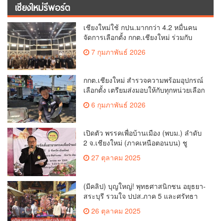
เชียงใหม่รีพอร์ต
เชียงใหม่ใช้ กปน.มากกว่า 4.2 หมื่นคน
จัดการเลือกตั้ง กกต.เชียงใหม่ ร่วมกับ
นายอำเภอหางดง ตรวจความเรียบร้อย
7 กุมภาพันธ์ 2026
การมอบอุปกรณ์ บัตรเลือกตั้ง/ออกเสียง
กกต.เชียงใหม่ สำรวจความพร้อมอุปกรณ์
เลือกตั้ง เตรียมส่งมอบให้กับทุกหน่วยเลือก
ตั้งในวันพรุ่งนี้
6 กุมภาพันธ์ 2026
เปิดตัว พรรคเพื่อบ้านเมือง (พบม.) ลำดับ
2 จ.เชียงใหม่ (ภาคเหนือตอนบน) ชู
นโยบาย ปลดหนี้ สร้างรายได้ ตั้งกองทุน
27 ตุลาคม 2025
เกษตรกร สร้างสวัสดิการ-อาชีพที่มั่นคง
ให้ประชาชน นำกฎหมายบังคับใช้ และ
เผาทำลายยาเสพติดทิ้งทันทีหากจับได้
(มีคลิป) บุญใหญ่! พุทธศาสนิกชน อยุธยา-
สระบุรี รวมใจ ปปส.ภาค 5 และศรัทธา
เชียงใหม่ ทอดกฐินสามัคคี วัดร้องอ้อ
26 ตุลาคม 2025