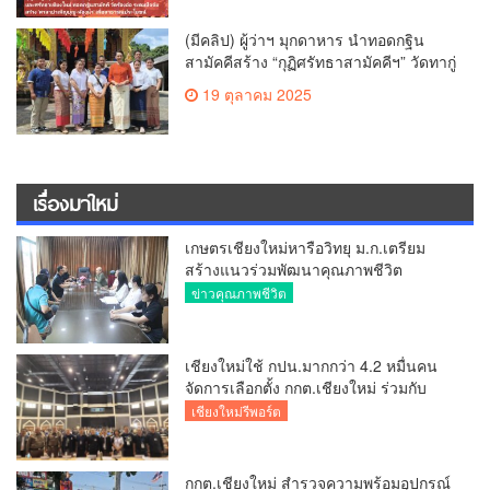
(มีคลิป) ผู้ว่าฯ มุกดาหาร นำทอดกฐิน
สามัคคีสร้าง “กุฏิศรัทธาสามัคคีฯ” วัดทากู่
แก้วลำพูน ยอดปัจจัย 5 แสนกว่าบาท
19 ตุลาคม 2025
เรื่องมาใหม่
เกษตรเชียงใหม่หารือวิทยุ ม.ก.เตรียม
สร้างแนวร่วมพัฒนาคุณภาพชีวิต
เกษตรกร สื่อสารข้อมูลถูกต้องขับเคลื่อน
ข่าวคุณภาพชีวิต
นโยบายสัมฤทธิ์ผล
เชียงใหม่ใช้ กปน.มากกว่า 4.2 หมื่นคน
จัดการเลือกตั้ง กกต.เชียงใหม่ ร่วมกับ
นายอำเภอหางดง ตรวจความเรียบร้อย
เชียงใหม่รีพอร์ต
การมอบอุปกรณ์ บัตรเลือกตั้ง/ออกเสียง
กกต.เชียงใหม่ สำรวจความพร้อมอุปกรณ์