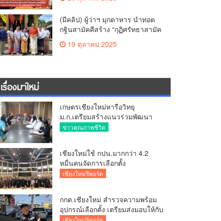
สามัคคี วัดร้องอ้อ
(มีคลิป) ผู้ว่าฯ มุกดาหาร นำทอด
กฐินสามัคคีสร้าง “กุฏิศรัทธาสามัค
คีฯ” วัดทากู่แก้วลำพูน ยอดปัจจัย 5
19 ตุลาคม 2025
แสนกว่าบาท
เรื่องมาใหม่
เกษตรเชียงใหม่หารือวิทยุ
ม.ก.เตรียมสร้างแนวร่วมพัฒนา
คุณภาพชีวิตเกษตรกร สื่อสาร
ข่าวคุณภาพชีวิต
ข้อมูลถูกต้องขับเคลื่อนนโยบาย
สัมฤทธิ์ผล
เชียงใหม่ใช้ กปน.มากกว่า 4.2
หมื่นคนจัดการเลือกตั้ง
กกต.เชียงใหม่ ร่วมกับ นายอำเภอ
เชียงใหม่รีพอร์ต
หางดง ตรวจความเรียบร้อย การ
มอบอุปกรณ์ บัตรเลือกตั้ง/ออกเสียง
กกต.เชียงใหม่ สำรวจความพร้อม
อุปกรณ์เลือกตั้ง เตรียมส่งมอบให้กับ
ทุกหน่วยเลือกตั้งในวันพรุ่งนี้
เชียงใหม่รีพอร์ต