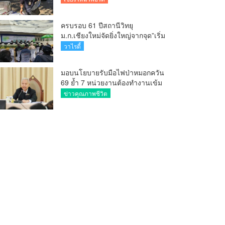
ครบรอบ 61 ปีสถานีวิทยุ
ม.ก.เชียงใหม่จัดยิ่งใหญ่จากจุด”เริ่ม
ต้นจากเสาไม้ไผ่ จนถึงวันที่มี
วาไรตี้
KURplus ในวันนี้”
มอบนโยบายรับมือไฟป่าหมอกควัน
69 ย้ำ 7 หน่วยงานต้องทำงานเข้ม
ข้น ชี้ “ผู้ว่า” คีย์แมนสำคัญทำ
ข่าวคุณภาพชีวิต
ปัญหาลด