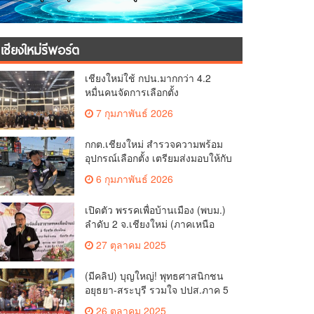
เชียงใหม่รีพอร์ต
เชียงใหม่ใช้ กปน.มากกว่า 4.2
หมื่นคนจัดการเลือกตั้ง
กกต.เชียงใหม่ ร่วมกับ นายอำเภอ
7 กุมภาพันธ์ 2026
หางดง ตรวจความเรียบร้อย การ
มอบอุปกรณ์ บัตรเลือกตั้ง/ออกเสียง
กกต.เชียงใหม่ สำรวจความพร้อม
อุปกรณ์เลือกตั้ง เตรียมส่งมอบให้กับ
ทุกหน่วยเลือกตั้งในวันพรุ่งนี้
6 กุมภาพันธ์ 2026
เปิดตัว พรรคเพื่อบ้านเมือง (พบม.)
ลำดับ 2 จ.เชียงใหม่ (ภาคเหนือ
ตอนบน) ชูนโยบาย ปลดหนี้ สร้าง
27 ตุลาคม 2025
รายได้ ตั้งกองทุนเกษตรกร สร้าง
สวัสดิการ-อาชีพที่มั่นคงให้
(มีคลิป) บุญใหญ่! พุทธศาสนิกชน
ประชาชน นำกฎหมายบังคับใช้
อยุธยา-สระบุรี รวมใจ ปปส.ภาค 5
และเผาทำลายยาเสพติดทิ้งทันที
และศรัทธาเชียงใหม่ ทอดกฐิน
หากจับได้
26 ตุลาคม 2025